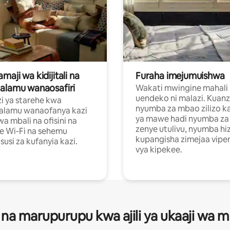
aji wa kidijitali na
Furaha imejumuishwa
alamu wanaosafiri
Wakati mwingine mahali
uendeko ni malazi. Kuanz
i ya starehe kwa
nyumba za mbao zilizo k
alamu wanaofanya kazi
ya mawe hadi nyumba za 
a mbali na ofisini na
zenye utulivu, nyumba hiz
e Wi-Fi na sehemu
kupangisha zimejaa vipe
usi za kufanyia kazi.
vya kipekee.
 na marupurupu kwa ajili ya ukaaji wa