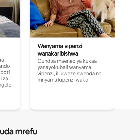
Wanyama vipenzi
wanakaribishwa
ia
Gundua maeneo ya kukaa
ando
yanayokubali wanyama
boti
vipenzi, ili uweze kwenda na
i za
mnyama kipenzi wako.
ngele
 muda mrefu