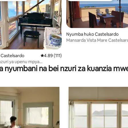
Nyumba huko Castelsardo
Mansarda Vista Mare Castelsar
 4.66 kati ya 5, tathmini 68
o Castelsardo
Ukadiriaji wa wastani wa 4.89 kati ya 5, tathmi
4.89 (111)
zuri ya upenu mpya
a nyumbani na bei nzuri za kuanzia m
o wa bahari Castelsardo