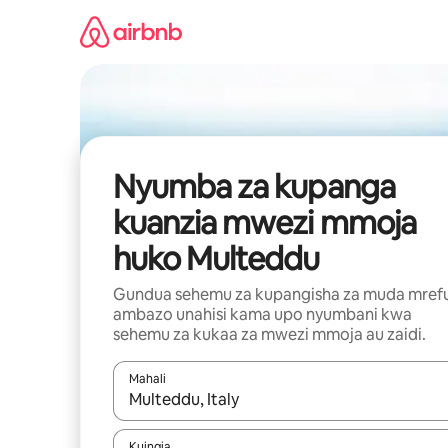
Ruka
kwenda
kwenye
maudhui
Nyumba za kupanga
kuanzia mwezi mmoja
huko Multeddu
Gundua sehemu za kupangisha za muda mref
ambazo unahisi kama upo nyumbani kwa
sehemu za kukaa za mwezi mmoja au zaidi.
Mahali
Wakati matokeo yanapatikana, vinjari kwa kutumia
Kuingia