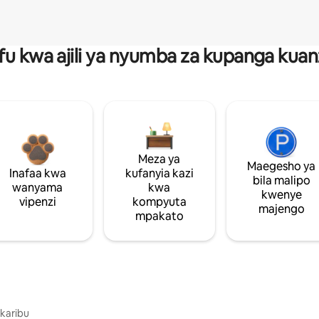
fu kwa ajili ya nyumba za kupanga ku
Meza ya
Maegesho ya
Inafaa kwa
kufanyia kazi
bila malipo
wanyama
kwa
kwenye
vipenzi
kompyuta
majengo
mpakato
 karibu