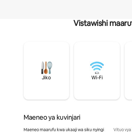
Vistawishi maaru
Jiko
Wi-Fi
Maeneo ya kuvinjari
Maeneo maarufu kwa ukaaji wa siku nyingi
Vituo vya