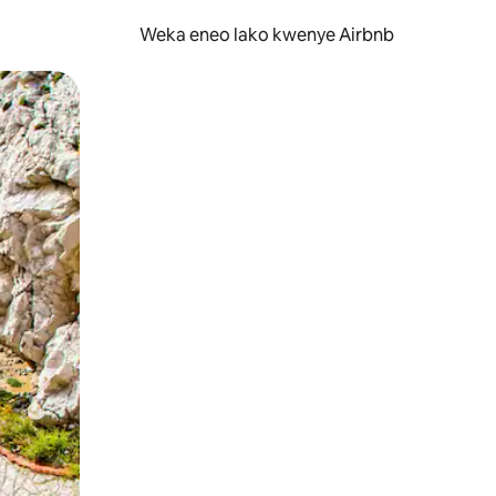
Weka eneo lako kwenye Airbnb
lezesha kidole kwenye ishara.