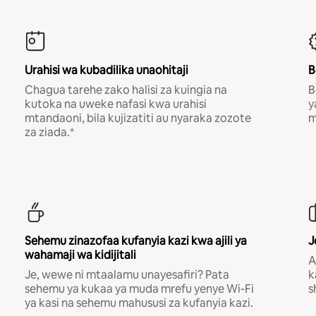
Urahisi wa kubadilika unaohitaji
B
Chagua tarehe zako halisi za kuingia na
B
kutoka na uweke nafasi kwa urahisi
y
mtandaoni, bila kujizatiti au nyaraka zozote
m
za ziada.*
Sehemu zinazofaa kufanyia kazi kwa ajili ya
J
wahamaji wa kidijitali
A
Je, wewe ni mtaalamu unayesafiri? Pata
k
sehemu ya kukaa ya muda mrefu yenye Wi-Fi
s
ya kasi na sehemu mahususi za kufanyia kazi.