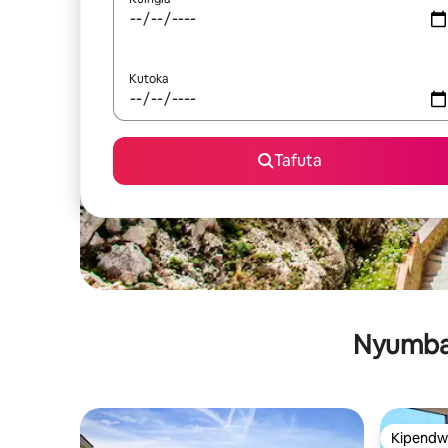
Kutoka
Tafuta
Nyumba 
Kipendw
Kipendw