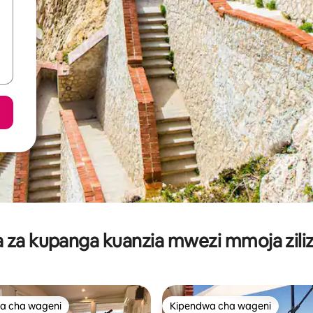
za kupanga kuanzia mwezi mmoja ziliz
a cha wageni
Kipendwa cha wageni
a cha wageni
Kipendwa cha wageni