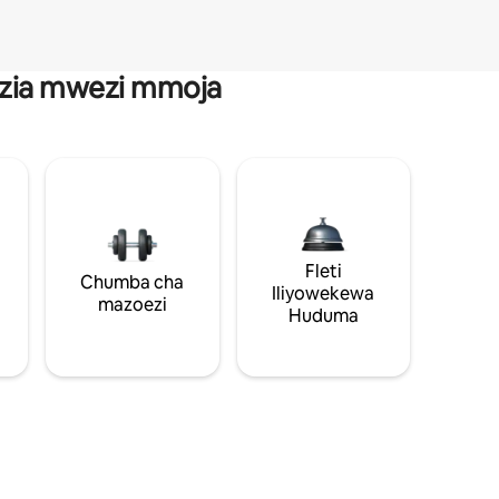
anzia mwezi mmoja
Fleti
Chumba cha
Iliyowekewa
mazoezi
Huduma