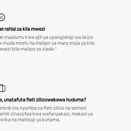
ei rahisi za kila mwezi
ei maalumu kwa ajili ya upangishaji wa likizo
a muda mrefu na malipo ya mara moja ya kila
wezi bila malipo ya ziada.*
e, unatafuta fleti zilizowekewa huduma?
irbnb ina nyumba za fleti zilizo na samani
amili zinazofaa kwa wafanyakazi, makazi ya
hirika na mahitaji ya kuhama.