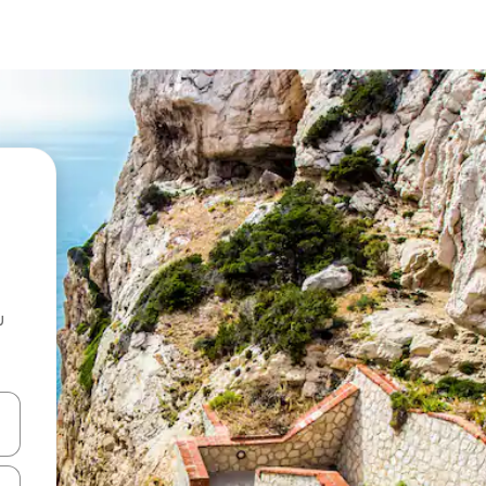
u
 vitufe vya vishale vya juu na chini au uchunguze kwa kugusa au kute