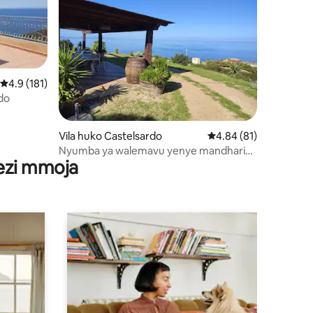
Ukadiriaji wa wastani wa 4.9 kati ya 5, tathmini 181
4.9 (181)
do
ni 111
Vila huko Castelsardo
Ukadiriaji wa wastani w
4.84 (81)
Nyumba ya walemavu yenye mandhari
wezi mmoja
ya bahari