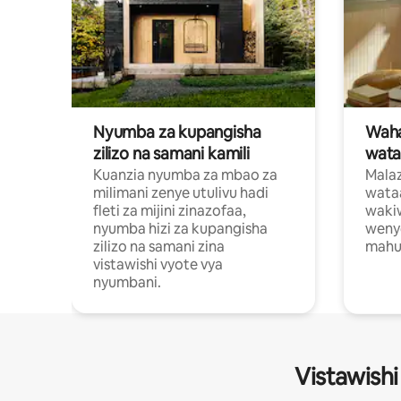
Nyumba za kupangisha
Waham
zilizo na samani kamili
wata
Kuanzia nyumba za mbao za
Malaz
milimani zenye utulivu hadi
wata
fleti za mijini zinazofaa,
wakiw
nyumba hizi za kupangisha
weny
zilizo na samani zina
mahus
vistawishi vyote vya
nyumbani.
Vistawishi