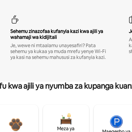
Sehemu zinazofaa kufanyia kazi kwa ajili ya
J
wahamaji wa kidijitali
A
Je, wewe ni mtaalamu unayesafiri? Pata
k
sehemu ya kukaa ya muda mrefu yenye Wi-Fi
s
ya kasi na sehemu mahususi za kufanyia kazi.
fu kwa ajili ya nyumba za kupanga ku
Meza ya
Maegesho ya