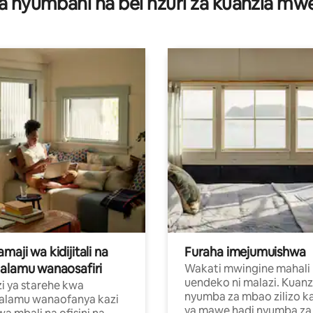
a nyumbani na bei nzuri za kuanzia m
aji wa kidijitali na
Furaha imejumuishwa
alamu wanaosafiri
Wakati mwingine mahali
uendeko ni malazi. Kuanz
i ya starehe kwa
nyumba za mbao zilizo k
alamu wanaofanya kazi
ya mawe hadi nyumba za 