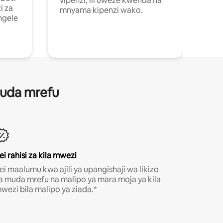
vipenzi, ili uweze kwenda na
i za
mnyama kipenzi wako.
ngele
 muda mrefu
ei rahisi za kila mwezi
ei maalumu kwa ajili ya upangishaji wa likizo
a muda mrefu na malipo ya mara moja ya kila
wezi bila malipo ya ziada.*