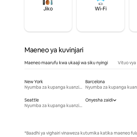
Jiko
Wi-Fi
Maeneo ya kuvinjari
Maeneo maarufu kwa ukaaji wa siku nyingi
Vituo vya
New York
Barcelona
Nyumba za kupanga kuanzia mwezi mmoja
Seattle
Onyesha zaidi
Nyumba za kupanga kuanzia mwezi mmoja
*Baadhi ya vighairi vinaweza kutumika katika maeneo fu