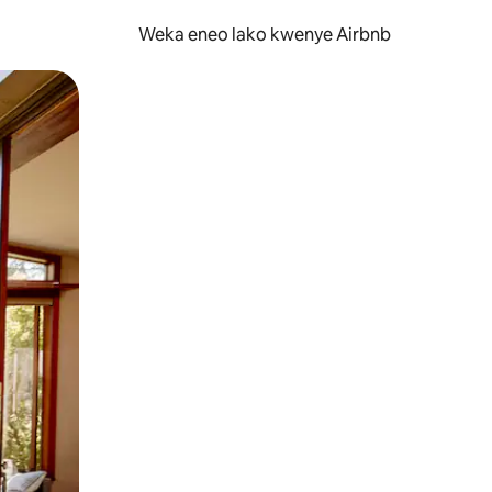
Weka eneo lako kwenye Airbnb
lezesha kidole kwenye ishara.