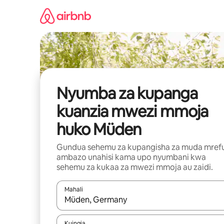
Ruka
kwenda
kwenye
maudhui
Nyumba za kupanga
kuanzia mwezi mmoja
huko Müden
Gundua sehemu za kupangisha za muda mref
ambazo unahisi kama upo nyumbani kwa
sehemu za kukaa za mwezi mmoja au zaidi.
Mahali
Wakati matokeo yanapatikana, vinjari kwa kutumia
Kuingia