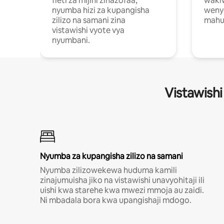
fleti za mijini zinazofaa,
wakiw
nyumba hizi za kupangisha
weny
zilizo na samani zina
mahus
vistawishi vyote vya
nyumbani.
Vistawishi
Nyumba za kupangisha zilizo na samani
Nyumba zilizowekewa huduma kamili
zinajumuisha jiko na vistawishi unavyohitaji ili
uishi kwa starehe kwa mwezi mmoja au zaidi.
Ni mbadala bora kwa upangishaji mdogo.