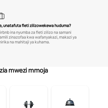
e, unatafuta fleti zilizowekewa huduma?
irbnb ina nyumba za fleti zilizo na samani
amili zinazofaa kwa wafanyakazi, makazi ya
hirika na mahitaji ya kuhama.
anzia mwezi mmoja