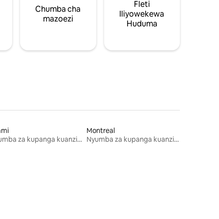
Fleti
Chumba cha
Iliyowekewa
mazoezi
Huduma
ami
Montreal
Nyumba za kupanga kuanzia mwezi mmoja
Nyumba za kupanga kuanzia mwezi mmoja