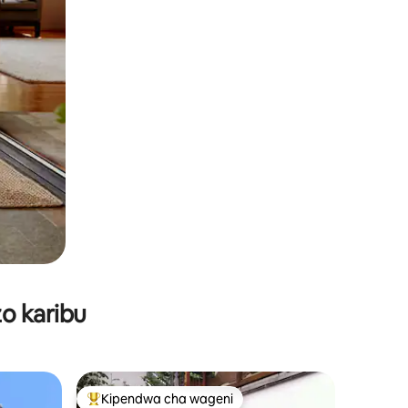
o karibu
Kipendwa cha wageni
Kipendwa maarufu cha wageni