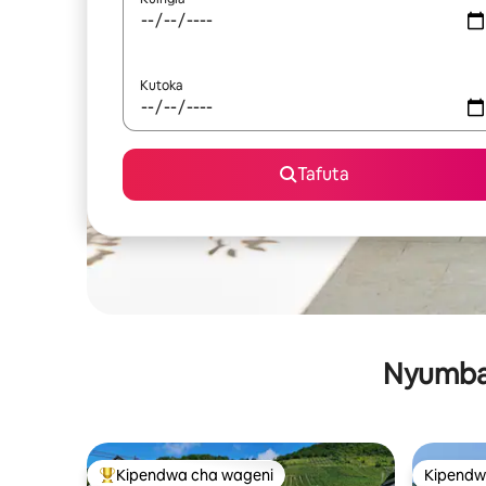
Kutoka
Tafuta
Nyumba 
Kipendwa cha wageni
Kipendw
Kipendwa maarufu cha wageni
Kipendw