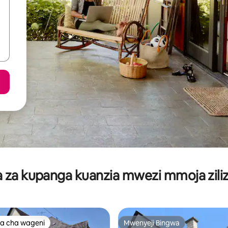
za kupanga kuanzia mwezi mmoja ziliz
a cha wageni
Mwenyeji Bingwa
a cha wageni
Mwenyeji Bingwa