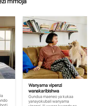
wezi mmoja
Wanyama vipenzi
wanakaribishwa
ia
Gundua maeneo ya kukaa
ando
yanayokubali wanyama
boti