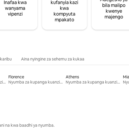
Inafaa kwa
kufanyia kazi
bila malipo
wanyama
kwa
kwenye
vipenzi
kompyuta
majengo
mpakato
 karibu
Aina nyingine za sehemu za kukaa
Florence
Athens
Mi
Nyumba za kupanga kuanzia mwezi mmoja
Nyumba za kupanga kuanzia mwezi mmoja
Nyumba za kupanga kuanzia mwezi mmoja
lani na kwa baadhi ya nyumba.