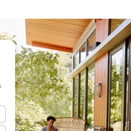
u
 vitufe vya vishale vya juu na chini au uchunguze kwa kugusa au kute