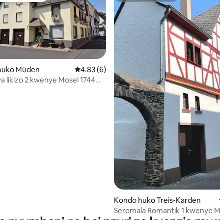
huko Müden
Ukadiriaji wa wastani wa 4.83 kati ya 5, tath
4.83 (6)
 likizo 2 kwenye Mosel 1744
a Cochem
 4.98 kati ya 5, tathmini 60
Kondo huko Treis-Karden
Seremala Romantik 1 kwenye M