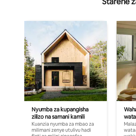
Starehe z
Nyumba za kupangisha
Waham
zilizo na samani kamili
wata
Kuanzia nyumba za mbao za
Malaz
milimani zenye utulivu hadi
wata