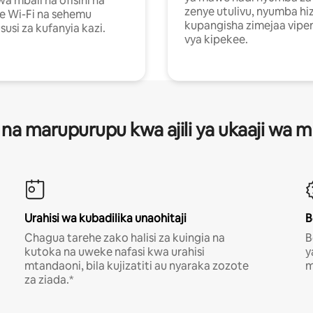
a mbali na ofisini na
zenye utulivu, nyumba hiz
e Wi-Fi na sehemu
kupangisha zimejaa vipe
usi za kufanyia kazi.
vya kipekee.
 na marupurupu kwa ajili ya ukaaji wa
Urahisi wa kubadilika unaohitaji
B
Chagua tarehe zako halisi za kuingia na
B
kutoka na uweke nafasi kwa urahisi
y
mtandaoni, bila kujizatiti au nyaraka zozote
m
za ziada.*