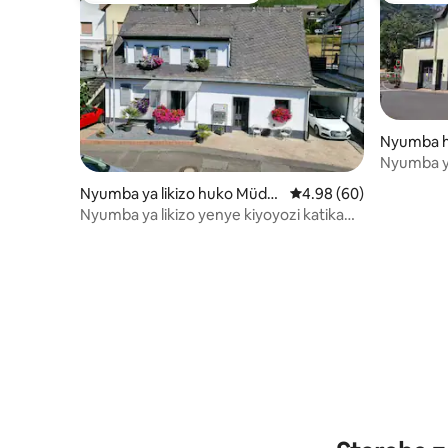
Nyumba 
Nyumba ya
karibu n
Nyumba ya likizo huko Müde
Ukadiriaji wa wastani wa
4.98 (60)
n (Mosel)
Nyumba ya likizo yenye kiyoyozi katika
Bonde la Mosel karibu na Cochem