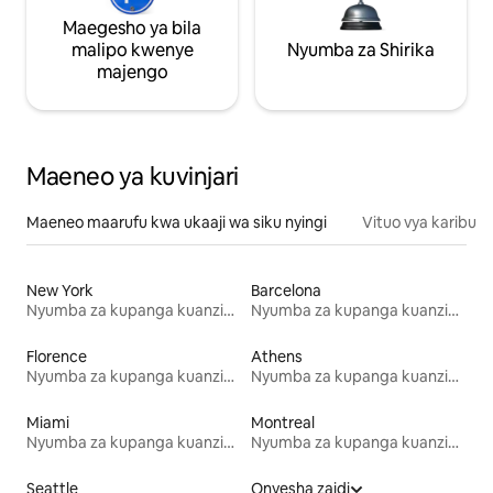
Maegesho ya bila
malipo kwenye
Nyumba za Shirika
majengo
Maeneo ya kuvinjari
Maeneo maarufu kwa ukaaji wa siku nyingi
Vituo vya karibu
New York
Barcelona
Nyumba za kupanga kuanzia mwezi mmoja
Nyumba za kupanga kuanzia mwezi mmoja
Florence
Athens
Nyumba za kupanga kuanzia mwezi mmoja
Nyumba za kupanga kuanzia mwezi mmoja
Miami
Montreal
Nyumba za kupanga kuanzia mwezi mmoja
Nyumba za kupanga kuanzia mwezi mmoja
Seattle
Onyesha zaidi