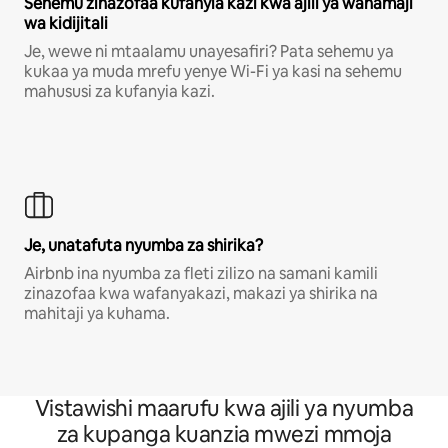
Sehemu zinazofaa kufanyia kazi kwa ajili ya wahamaji
wa kidijitali
Je, wewe ni mtaalamu unayesafiri? Pata sehemu ya
kukaa ya muda mrefu yenye Wi-Fi ya kasi na sehemu
mahususi za kufanyia kazi.
Je, unatafuta nyumba za shirika?
Airbnb ina nyumba za fleti zilizo na samani kamili
zinazofaa kwa wafanyakazi, makazi ya shirika na
mahitaji ya kuhama.
Vistawishi maarufu kwa ajili ya nyumba
za kupanga kuanzia mwezi mmoja