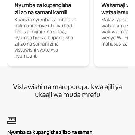
Nyumba za kupangisha
Wahamaji wa ki
zilizo na samani kamili
wataalamu wa
Kuanzia nyumba za mbao za
Malazi ya star
milimani zenye utulivu hadi
wataalamu wan
fleti za mijini zinazofaa,
wakiwa mbali na
nyumba hizi za kupangisha
wenye Wi-Fi n
zilizo na samani zina
mahususi za kuf
vistawishi vyote vya
nyumbani.
Vistawishi na marupurupu kwa ajili ya
ukaaji wa muda mrefu
Nyumba za kupangisha zilizo na samani