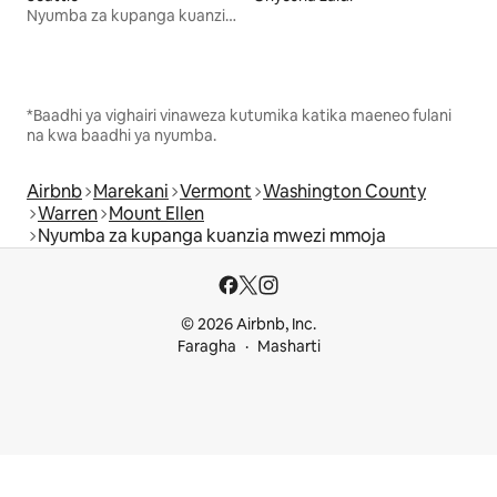
Nyumba za kupanga kuanzia mwezi mmoja
*Baadhi ya vighairi vinaweza kutumika katika maeneo fulani
na kwa baadhi ya nyumba.
Airbnb
Marekani
Vermont
Washington County
Warren
Mount Ellen
Nyumba za kupanga kuanzia mwezi mmoja
© 2026 Airbnb, Inc.
Faragha
Masharti