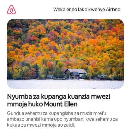
Ruka
kwenda
Weka eneo lako kwenye Airbnb
kwenye
maudhui
Nyumba za kupanga kuanzia mwezi
mmoja huko Mount Ellen
Gundua sehemu za kupangisha za muda mrefu
ambazo unahisi kama upo nyumbani kwa sehemu za
kukaa za mwezi mmoja au zaidi.