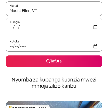
Mahali
Wakati matokeo yanapatikana, vinjari kwa kutumia vitufe vya v
Kuingia
Kutoka
Tafuta
Nyumba za kupanga kuanzia mwezi
mmoja zilizo karibu