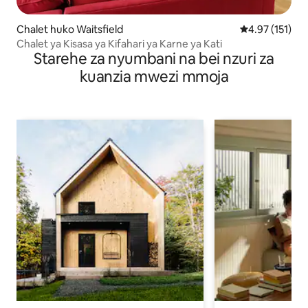
Chalet huko Waitsfield
Ukadiriaji wa w
4.97 (151)
Chalet ya Kisasa ya Kifahari ya Karne ya Kati
Starehe za nyumbani na bei nzuri za
kuanzia mwezi mmoja