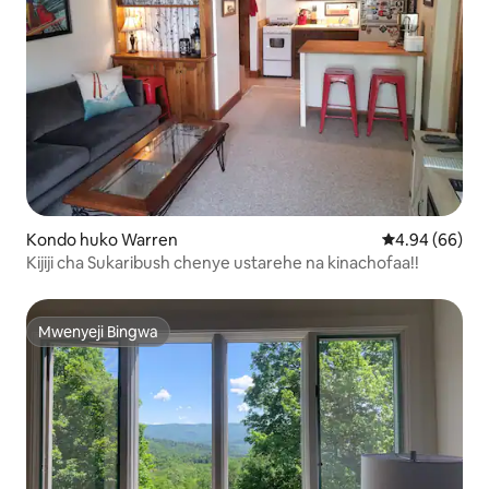
Kondo huko Warren
Ukadiriaji wa 
4.94 (66)
Kijiji cha Sukaribush chenye ustarehe na kinachofaa!!
Mwenyeji Bingwa
Mwenyeji Bingwa