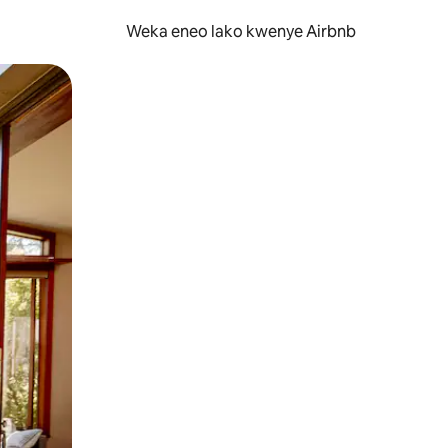
Weka eneo lako kwenye Airbnb
lezesha kidole kwenye ishara.