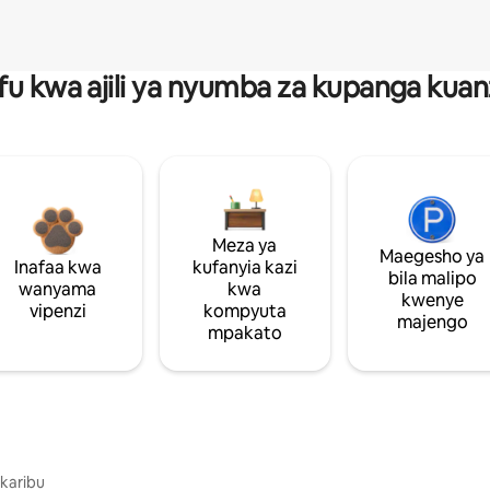
fu kwa ajili ya nyumba za kupanga ku
Meza ya
Maegesho ya
Inafaa kwa
kufanyia kazi
bila malipo
wanyama
kwa
kwenye
vipenzi
kompyuta
majengo
mpakato
 karibu