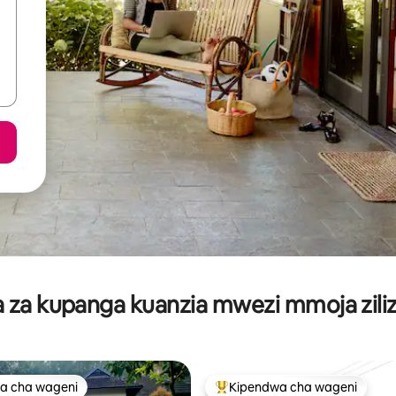
za kupanga kuanzia mwezi mmoja ziliz
a cha wageni
Kipendwa cha wageni
a cha wageni
Kipendwa maarufu cha wageni