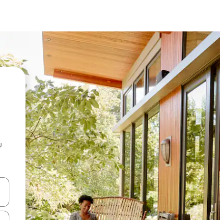
u
 vitufe vya vishale vya juu na chini au uchunguze kwa kugusa au kute