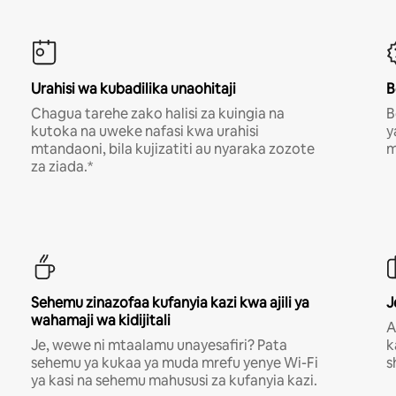
Urahisi wa kubadilika unaohitaji
B
Chagua tarehe zako halisi za kuingia na
B
kutoka na uweke nafasi kwa urahisi
y
mtandaoni, bila kujizatiti au nyaraka zozote
m
za ziada.*
Sehemu zinazofaa kufanyia kazi kwa ajili ya
J
wahamaji wa kidijitali
A
Je, wewe ni mtaalamu unayesafiri? Pata
k
sehemu ya kukaa ya muda mrefu yenye Wi-Fi
s
ya kasi na sehemu mahususi za kufanyia kazi.