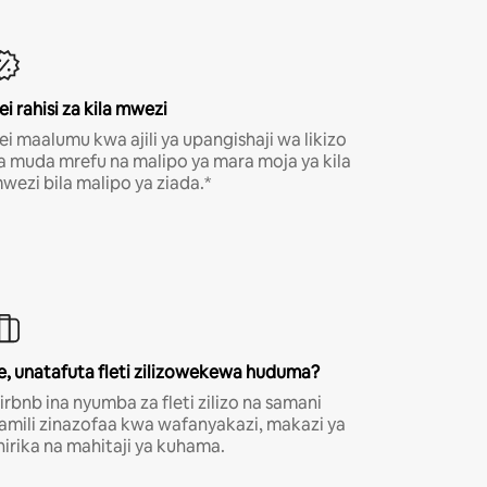
ei rahisi za kila mwezi
ei maalumu kwa ajili ya upangishaji wa likizo
a muda mrefu na malipo ya mara moja ya kila
wezi bila malipo ya ziada.*
e, unatafuta fleti zilizowekewa huduma?
irbnb ina nyumba za fleti zilizo na samani
amili zinazofaa kwa wafanyakazi, makazi ya
hirika na mahitaji ya kuhama.