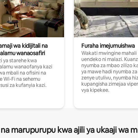
aji wa kidijitali na
Furaha imejumuishwa
alamu wanaosafiri
Wakati mwingine mahali
uendeko ni malazi. Kuanz
i ya starehe kwa
nyumba za mbao zilizo k
alamu wanaofanya kazi
ya mawe hadi nyumba za 
a mbali na ofisini na
zenye utulivu, nyumba hiz
e Wi-Fi na sehemu
kupangisha zimejaa vipe
usi za kufanyia kazi.
vya kipekee.
 na marupurupu kwa ajili ya ukaaji wa