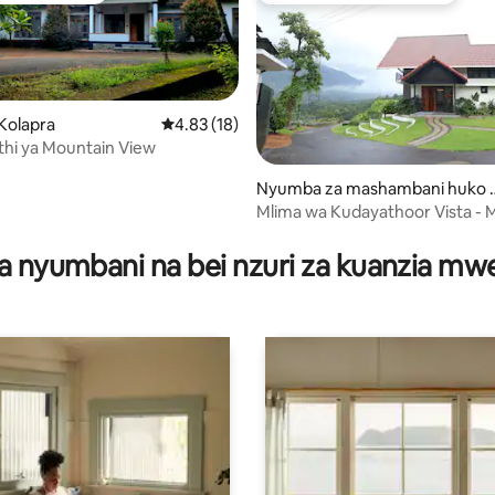
 Kolapra
Ukadiriaji wa wastani wa 4.83 kati ya 5, tathm
4.83 (18)
ithi ya Mountain View
Nyumba za mashambani huko 
anakkayam
Mlima wa Kudayathoor Vista - 
a 4.98 kati ya 5, tathmini 43
Shambani ya Kifahari
a nyumbani na bei nzuri za kuanzia m