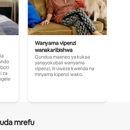
Wanyama vipenzi
wanakaribishwa
ia
Gundua maeneo ya kukaa
ando
yanayokubali wanyama
boti
vipenzi, ili uweze kwenda na
i za
mnyama kipenzi wako.
ngele
 muda mrefu