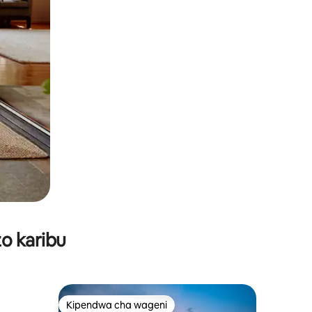
o karibu
Kipendwa cha wageni
Kipendwa cha wageni