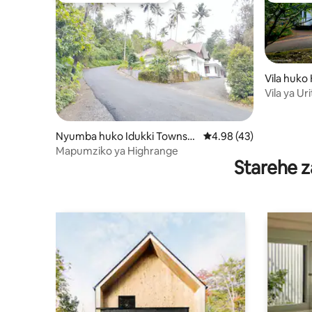
Vila huko
Vila ya Ur
Nyumba huko Idukki Townshi
Ukadiriaji wa wastani w
4.98 (43)
p
Mapumziko ya Highrange
Starehe z