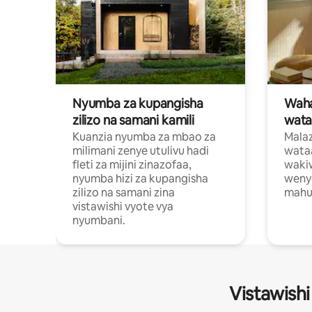
Nyumba za kupangisha
Waham
zilizo na samani kamili
wata
Kuanzia nyumba za mbao za
Malaz
milimani zenye utulivu hadi
wata
fleti za mijini zinazofaa,
wakiw
nyumba hizi za kupangisha
weny
zilizo na samani zina
mahus
vistawishi vyote vya
nyumbani.
Vistawishi