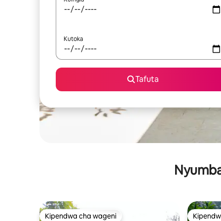
Kutoka
Tafuta
Nyumba 
Kipendwa cha wageni
Kipendw
Kipendwa cha wageni
Kipendw