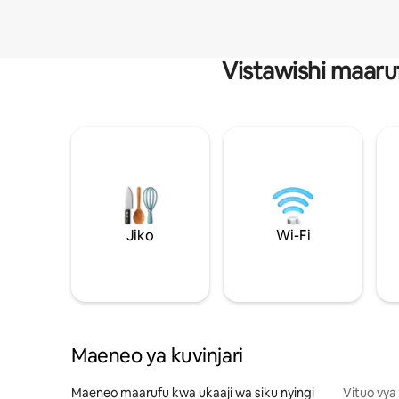
Vistawishi maaru
Jiko
Wi-Fi
Maeneo ya kuvinjari
Maeneo maarufu kwa ukaaji wa siku nyingi
Vituo vya