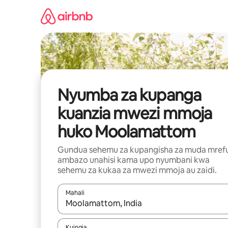
Ruka
kwenda
kwenye
maudhui
Nyumba za kupanga
kuanzia mwezi mmoja
huko Moolamattom
Gundua sehemu za kupangisha za muda mref
ambazo unahisi kama upo nyumbani kwa
sehemu za kukaa za mwezi mmoja au zaidi.
Mahali
Wakati matokeo yanapatikana, vinjari kwa kutumia
Kuingia