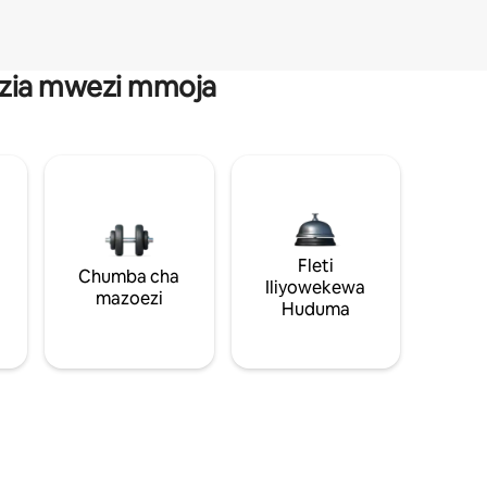
anzia mwezi mmoja
Fleti
Chumba cha
Iliyowekewa
mazoezi
Huduma