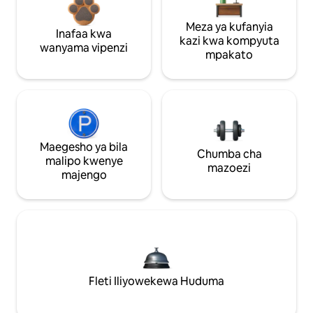
Meza ya kufanyia
Inafaa kwa
kazi kwa kompyuta
wanyama vipenzi
mpakato
Maegesho ya bila
Chumba cha
malipo kwenye
mazoezi
majengo
Fleti Iliyowekewa Huduma