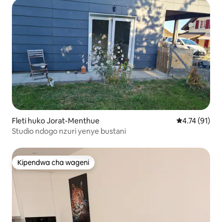
Fleti huko Jorat-Menthue
Ukadiriaji wa 
4.74 (91)
Studio ndogo nzuri yenye bustani
Kipendwa cha wageni
Kipendwa cha wageni