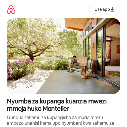
Ruka
kwenda
Use app
kwenye
maudhui
Nyumba za kupanga kuanzia mwezi
mmoja huko Montelier
Gundua sehemu za kupangisha za muda mrefu
ambazo unahisi kama upo nyumbani kwa sehemu za