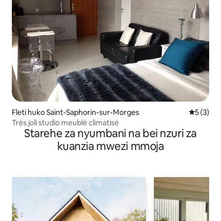
Fleti huko Saint-Saphorin-sur-Morges
Ukadiriaji
5 (3)
Très joli studio meublé climatisé
Starehe za nyumbani na bei nzuri za
kuanzia mwezi mmoja