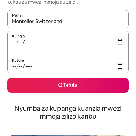
kukaa za mwezi mmoja au zaidi.
Mahali
Wakati matokeo yanapatikana, vinjari kwa kutumia vitufe vya v
Kuingia
Kutoka
Tafuta
Nyumba za kupanga kuanzia mwezi
mmoja zilizo karibu