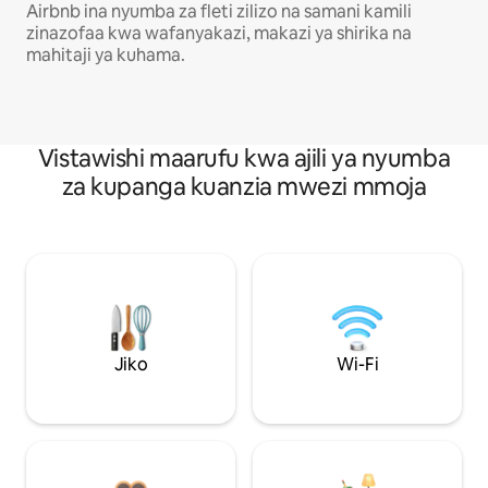
Airbnb ina nyumba za fleti zilizo na samani kamili
zinazofaa kwa wafanyakazi, makazi ya shirika na
mahitaji ya kuhama.
Vistawishi maarufu kwa ajili ya nyumba
za kupanga kuanzia mwezi mmoja
Jiko
Wi-Fi