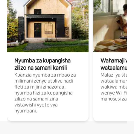
Nyumba za kupangisha
Wahamaji wa ki
zilizo na samani kamili
wataalamu wa
Kuanzia nyumba za mbao za
Malazi ya star
milimani zenye utulivu hadi
wataalamu wan
fleti za mijini zinazofaa,
wakiwa mbali na
nyumba hizi za kupangisha
wenye Wi-Fi n
zilizo na samani zina
mahususi za kuf
vistawishi vyote vya
nyumbani.