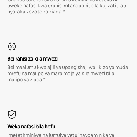
uweke nafasi kwa urahisi mtandaoni, bila kujizatiti au
nyaraka zozote za ziada.*
Bei rahisi za kila mwezi
Bei maalumu kwa ajili ya upangishaji wa likizo ya muda
mrefu na malipo ya mara moja ya kila mwezi bila
malipo ya ziada.*
Weka nafasi bila hofu
Imetathminiwa na jumuiya yetu inayoaminika ya