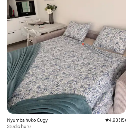
Nyumba huko Cugy
Ukadiriaji wa 
4.93 (15)
Studio huru