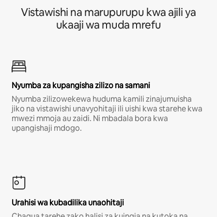
Vistawishi na marupurupu kwa ajili ya
ukaaji wa muda mrefu
Nyumba za kupangisha zilizo na samani
Nyumba zilizowekewa huduma kamili zinajumuisha
jiko na vistawishi unavyohitaji ili uishi kwa starehe kwa
mwezi mmoja au zaidi. Ni mbadala bora kwa
upangishaji mdogo.
Urahisi wa kubadilika unaohitaji
Chagua tarehe zako halisi za kuingia na kutoka na