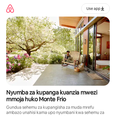
Ruka
kwenda
Use app
kwenye
maudhui
Nyumba za kupanga kuanzia mwezi
mmoja huko Monte Frio
Gundua sehemu za kupangisha za muda mrefu
ambazo unahisi kama upo nyumbani kwa sehemu za