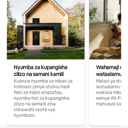
Nyumba za kupangisha
Wahamaji wa ki
zilizo na samani kamili
wataalamu wa
Kuanzia nyumba za mbao za
Malazi ya star
milimani zenye utulivu hadi
wataalamu wan
fleti za mijini zinazofaa,
wakiwa mbali na
nyumba hizi za kupangisha
wenye Wi-Fi n
zilizo na samani zina
mahususi za kuf
vistawishi vyote vya
nyumbani.