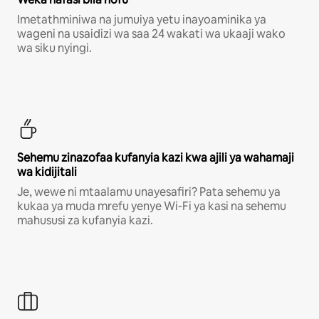
Imetathminiwa na jumuiya yetu inayoaminika ya
wageni na usaidizi wa saa 24 wakati wa ukaaji wako
wa siku nyingi.
Sehemu zinazofaa kufanyia kazi kwa ajili ya wahamaji
wa kidijitali
Je, wewe ni mtaalamu unayesafiri? Pata sehemu ya
kukaa ya muda mrefu yenye Wi-Fi ya kasi na sehemu
mahususi za kufanyia kazi.