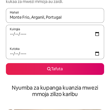
kukaa za mwezi mmoja au zaidi.
Mahali
Wakati matokeo yanapatikana, vinjari kwa kutumia vitufe vya v
Kuingia
Kutoka
Tafuta
Nyumba za kupanga kuanzia mwezi
mmoja zilizo karibu