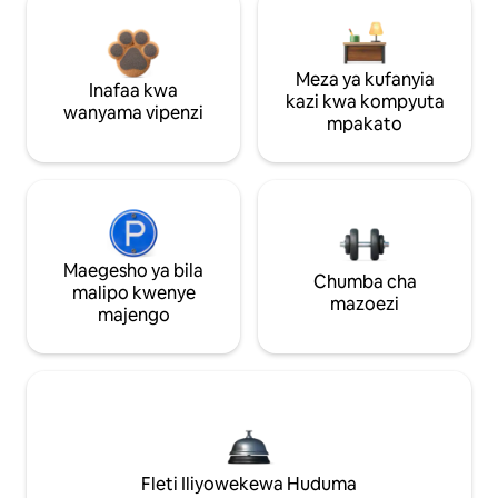
Meza ya kufanyia
Inafaa kwa
kazi kwa kompyuta
wanyama vipenzi
mpakato
Maegesho ya bila
Chumba cha
malipo kwenye
mazoezi
majengo
Fleti Iliyowekewa Huduma