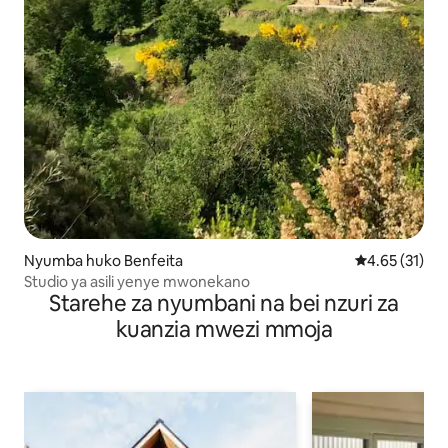
Nyumba huko Benfeita
Ukadiriaji wa 
4.65 (31)
Studio ya asili yenye mwonekano
Starehe za nyumbani na bei nzuri za
kuanzia mwezi mmoja