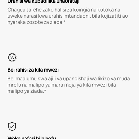
Urahisi wa kubadilika unaohitaji
Chagua tarehe zako halisi za kuingia na kutoka na
uweke nafasi kwa urahisi mtandaoni, bila kujizatiti au
nyaraka zozote za ziada.*
Bei rahisi za kila mwezi
Bei maalumu kwa ajili ya upangishaji wa likizo ya muda
mrefu na malipo ya mara moja ya kila mwezi bila
malipo ya ziada.*
Weka nafasi bila hofu