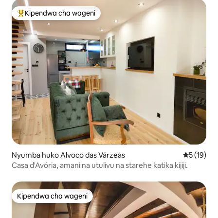
Kipendwa cha wageni
Kipendwa maarufu cha wageni
Nyumba huko Alvoco das Várzeas
Ukadiriaji 
5 (19)
Casa d'Avória, amani na utulivu na starehe katika kijiji.
Kipendwa cha wageni
Kipendwa cha wageni