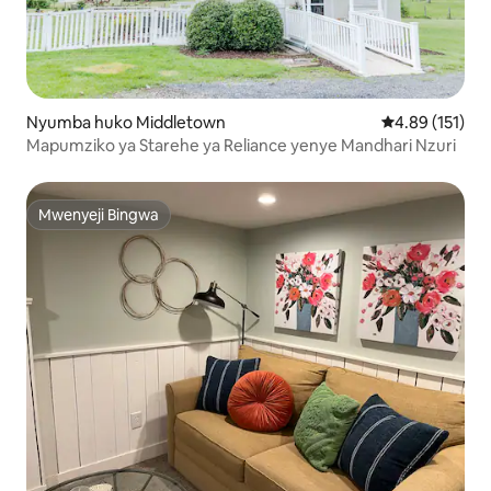
Nyumba huko Middletown
Ukadiriaji wa w
4.89 (151)
Mapumziko ya Starehe ya Reliance yenye Mandhari Nzuri
Mwenyeji Bingwa
Mwenyeji Bingwa