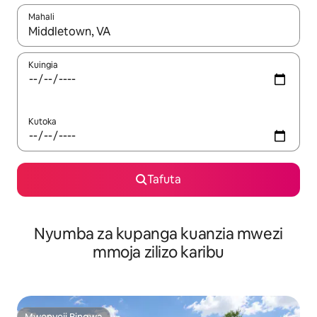
Mahali
Wakati matokeo yanapatikana, vinjari kwa kutumia vitufe vya v
Kuingia
Kutoka
Tafuta
Nyumba za kupanga kuanzia mwezi
mmoja zilizo karibu