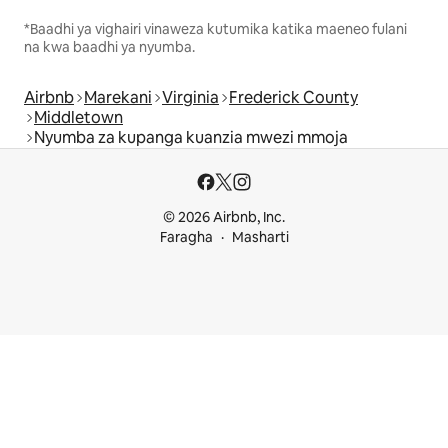
*Baadhi ya vighairi vinaweza kutumika katika maeneo fulani
na kwa baadhi ya nyumba.
Airbnb
Marekani
Virginia
Frederick County
Middletown
Nyumba za kupanga kuanzia mwezi mmoja
© 2026 Airbnb, Inc.
Faragha
Masharti