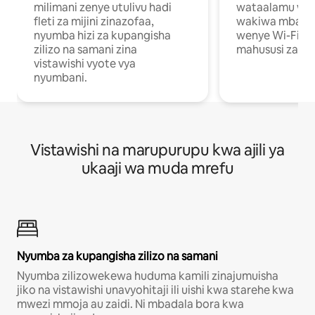
milimani zenye utulivu hadi
wataalamu wan
fleti za mijini zinazofaa,
wakiwa mbali na
nyumba hizi za kupangisha
wenye Wi-Fi n
zilizo na samani zina
mahususi za kuf
vistawishi vyote vya
nyumbani.
Vistawishi na marupurupu kwa ajili ya
ukaaji wa muda mrefu
Nyumba za kupangisha zilizo na samani
Nyumba zilizowekewa huduma kamili zinajumuisha
jiko na vistawishi unavyohitaji ili uishi kwa starehe kwa
mwezi mmoja au zaidi. Ni mbadala bora kwa