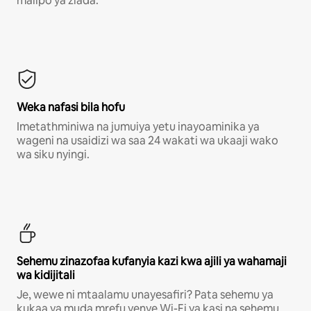
malipo ya ziada.*
Weka nafasi bila hofu
Imetathminiwa na jumuiya yetu inayoaminika ya
wageni na usaidizi wa saa 24 wakati wa ukaaji wako
wa siku nyingi.
Sehemu zinazofaa kufanyia kazi kwa ajili ya wahamaji
wa kidijitali
Je, wewe ni mtaalamu unayesafiri? Pata sehemu ya
kukaa ya muda mrefu yenye Wi-Fi ya kasi na sehemu