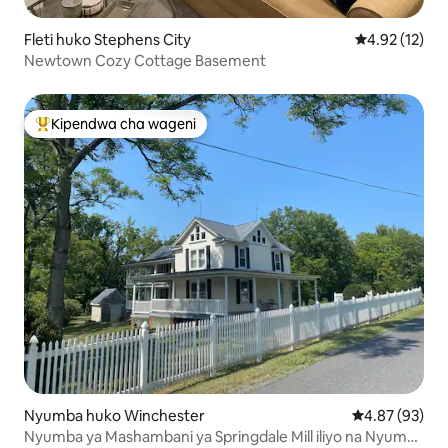
Fleti huko Stephens City
Ukadiriaji wa 
4.92 (12)
Newtown Cozy Cottage Basement
Kipendwa cha wageni
Kipendwa maarufu cha wageni
Nyumba huko Winchester
Ukadiriaji wa 
4.87 (93)
Nyumba ya Mashambani ya Springdale Mill iliyo na Nyumba