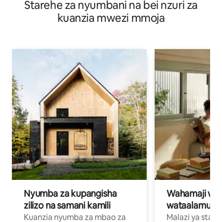
Starehe za nyumbani na bei nzuri za
ya Spa
kuanzia mwezi mmoja
Nyumba za kupangisha
Wahamaji wa ki
zilizo na samani kamili
wataalamu wa
Kuanzia nyumba za mbao za
Malazi ya star