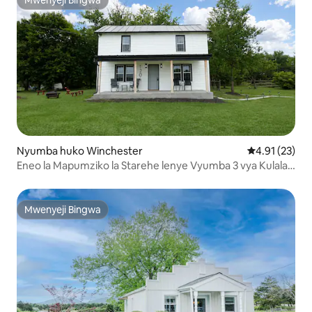
Mwenyeji Bingwa
Mwenyeji Bingwa
Nyumba huko Winchester
Ukadiriaji wa 
4.91 (23)
Eneo la Mapumziko la Starehe lenye Vyumba 3 vya Kulala,
Baraza, Shimo la Moto na Ua
Mwenyeji Bingwa
Mwenyeji Bingwa