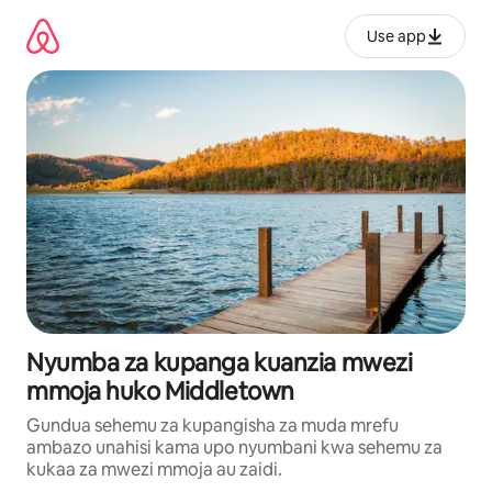
Ruka
kwenda
Use app
kwenye
maudhui
Nyumba za kupanga kuanzia mwezi
mmoja huko Middletown
Gundua sehemu za kupangisha za muda mrefu
ambazo unahisi kama upo nyumbani kwa sehemu za
kukaa za mwezi mmoja au zaidi.