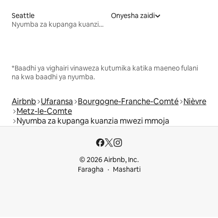
Seattle
Onyesha zaidi
Nyumba za kupanga kuanzia mwezi mmoja
*Baadhi ya vighairi vinaweza kutumika katika maeneo fulani
na kwa baadhi ya nyumba.
Airbnb
Ufaransa
Bourgogne-Franche-Comté
Nièvre
Metz-le-Comte
Nyumba za kupanga kuanzia mwezi mmoja
© 2026 Airbnb, Inc.
Faragha
Masharti