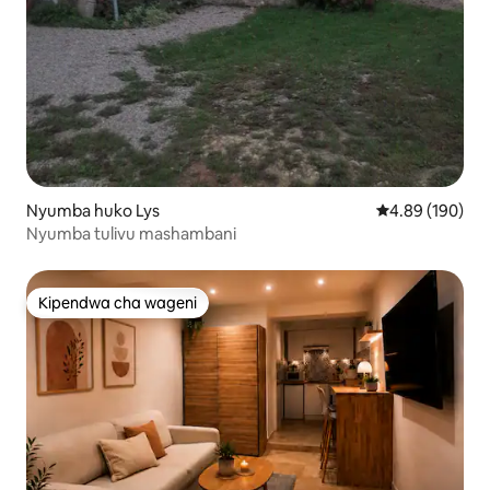
Nyumba huko Lys
Ukadiriaji wa w
4.89 (190)
Nyumba tulivu mashambani
Kipendwa cha wageni
Kipendwa cha wageni