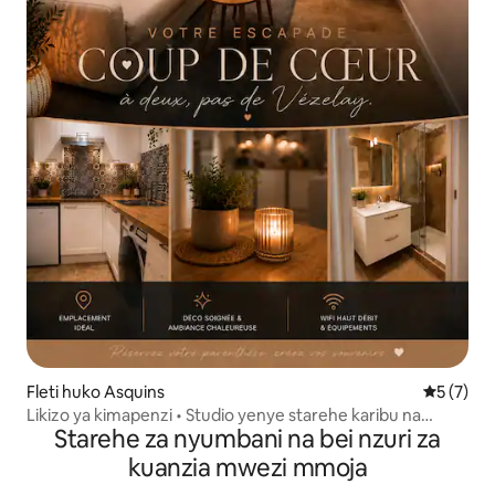
Fleti huko Asquins
Ukadiriaji
5 (7)
Likizo ya kimapenzi • Studio yenye starehe karibu na
Starehe za nyumbani na bei nzuri za
Vézelay
kuanzia mwezi mmoja