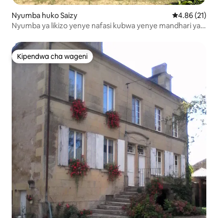
Nyumba huko Saizy
Ukadiriaji wa 
4.86 (21)
Nyumba ya likizo yenye nafasi kubwa yenye mandhari ya
kipekee
Kipendwa cha wageni
Kipendwa cha wageni