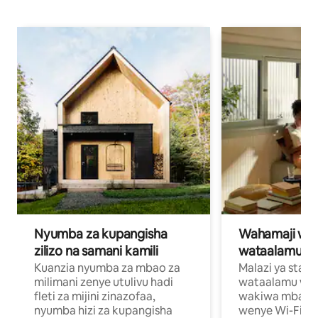
Nyumba za kupangisha
Wahamaji wa ki
zilizo na samani kamili
wataalamu wa
Kuanzia nyumba za mbao za
Malazi ya star
milimani zenye utulivu hadi
wataalamu wan
fleti za mijini zinazofaa,
wakiwa mbali na
nyumba hizi za kupangisha
wenye Wi-Fi n