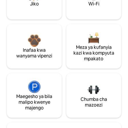
Jiko
Wi-Fi
Meza ya kufanyia
Inafaa kwa
kazi kwa kompyuta
wanyama vipenzi
mpakato
Maegesho ya bila
Chumba cha
malipo kwenye
mazoezi
majengo