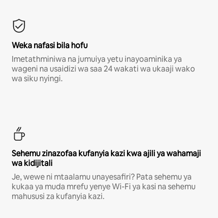
Weka nafasi bila hofu
Imetathminiwa na jumuiya yetu inayoaminika ya
wageni na usaidizi wa saa 24 wakati wa ukaaji wako
wa siku nyingi.
Sehemu zinazofaa kufanyia kazi kwa ajili ya wahamaji
wa kidijitali
Je, wewe ni mtaalamu unayesafiri? Pata sehemu ya
kukaa ya muda mrefu yenye Wi-Fi ya kasi na sehemu
mahususi za kufanyia kazi.