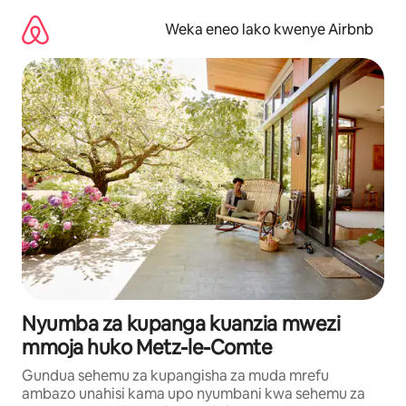
Ruka
kwenda
Weka eneo lako kwenye Airbnb
kwenye
maudhui
Nyumba za kupanga kuanzia mwezi
mmoja huko Metz-le-Comte
Gundua sehemu za kupangisha za muda mrefu
ambazo unahisi kama upo nyumbani kwa sehemu za