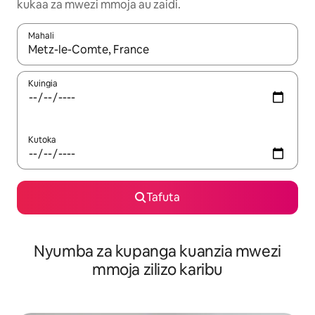
kukaa za mwezi mmoja au zaidi.
Mahali
Wakati matokeo yanapatikana, vinjari kwa kutumia vitufe vya v
Kuingia
Kutoka
Tafuta
Nyumba za kupanga kuanzia mwezi
mmoja zilizo karibu