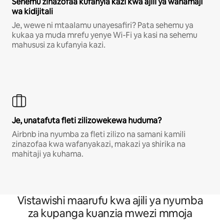
Sehemu zinazofaa kufanyia kazi kwa ajili ya wahamaji
wa kidijitali
Je, wewe ni mtaalamu unayesafiri? Pata sehemu ya
kukaa ya muda mrefu yenye Wi-Fi ya kasi na sehemu
mahususi za kufanyia kazi.
Je, unatafuta fleti zilizowekewa huduma?
Airbnb ina nyumba za fleti zilizo na samani kamili
zinazofaa kwa wafanyakazi, makazi ya shirika na
mahitaji ya kuhama.
Vistawishi maarufu kwa ajili ya nyumba
za kupanga kuanzia mwezi mmoja