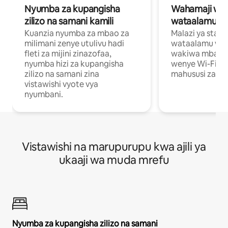
Nyumba za kupangisha
Wahamaji wa ki
zilizo na samani kamili
wataalamu wa
Kuanzia nyumba za mbao za
Malazi ya star
milimani zenye utulivu hadi
wataalamu wan
fleti za mijini zinazofaa,
wakiwa mbali na
nyumba hizi za kupangisha
wenye Wi-Fi n
zilizo na samani zina
mahususi za kuf
vistawishi vyote vya
nyumbani.
Vistawishi na marupurupu kwa ajili ya
ukaaji wa muda mrefu
Nyumba za kupangisha zilizo na samani