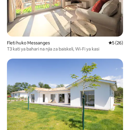
Fleti huko Messanges
Ukadiriaji 
5 (26)
T3 kati ya bahari na njia za baiskeli, Wi-Fi ya kasi