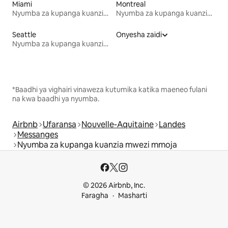
Miami
Montreal
Nyumba za kupanga kuanzia mwezi mmoja
Nyumba za kupanga kuanzia mwezi mmoja
Seattle
Onyesha zaidi
Nyumba za kupanga kuanzia mwezi mmoja
*Baadhi ya vighairi vinaweza kutumika katika maeneo fulani
na kwa baadhi ya nyumba.
Airbnb
Ufaransa
Nouvelle-Aquitaine
Landes
Messanges
Nyumba za kupanga kuanzia mwezi mmoja
© 2026 Airbnb, Inc.
Faragha
Masharti