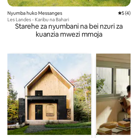
Nyumba huko Messanges
Ukadiriaji
5 (4)
Les Landes - Karibu na Bahari
Starehe za nyumbani na bei nzuri za
kuanzia mwezi mmoja