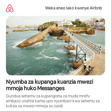
Ruka
kwenda
Weka eneo lako kwenye Airbnb
kwenye
maudhui
Nyumba za kupanga kuanzia mwezi
mmoja huko Messanges
Gundua sehemu za kupangisha za muda mrefu
ambazo unahisi kama upo nyumbani kwa sehemu za
kukaa za mwezi mmoja au zaidi.