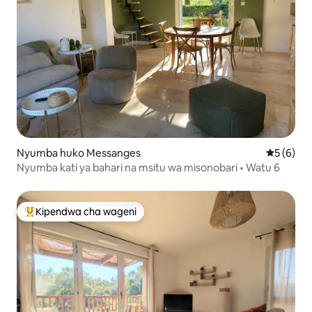
Nyumba huko Messanges
Ukadiriaji
5 (6)
Nyumba kati ya bahari na msitu wa misonobari • Watu 6
Kipendwa cha wageni
Kipendwa maarufu cha wageni