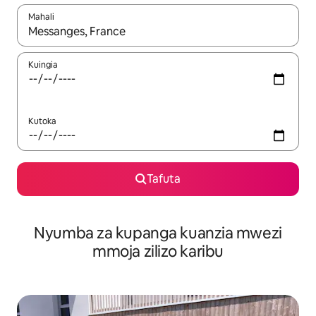
Mahali
Wakati matokeo yanapatikana, vinjari kwa kutumia vitufe vya v
Kuingia
Kutoka
Tafuta
Nyumba za kupanga kuanzia mwezi
mmoja zilizo karibu