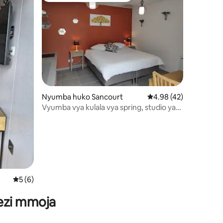
ini 17
Nyumba huko Sancourt
Ukadiriaji wa wastani w
4.98 (42)
Vyumba vya kulala vya spring, studio ya
Tadorne
Ukadiriaji wa wastani wa 5 kati ya 5, tathmini 6
5 (6)
wezi mmoja