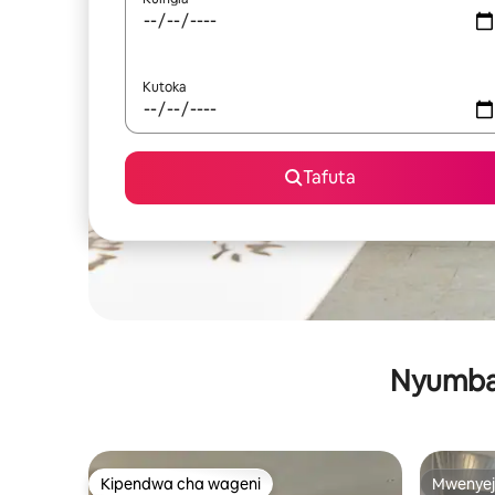
Kutoka
Tafuta
Nyumba 
Kipendwa cha wageni
Mwenyej
Kipendwa cha wageni
Mwenyej