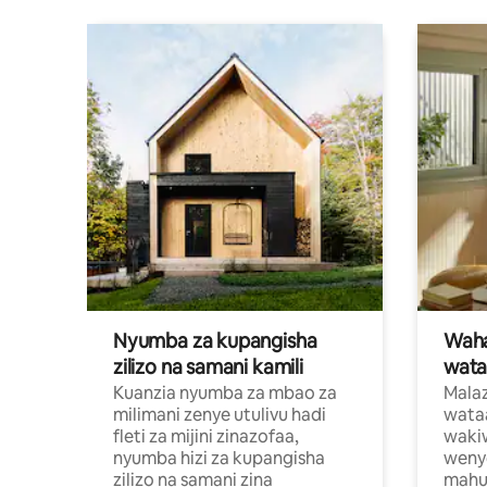
Nyumba za kupangisha
Waham
zilizo na samani kamili
wata
Kuanzia nyumba za mbao za
Malaz
milimani zenye utulivu hadi
wata
fleti za mijini zinazofaa,
wakiw
nyumba hizi za kupangisha
weny
zilizo na samani zina
mahus