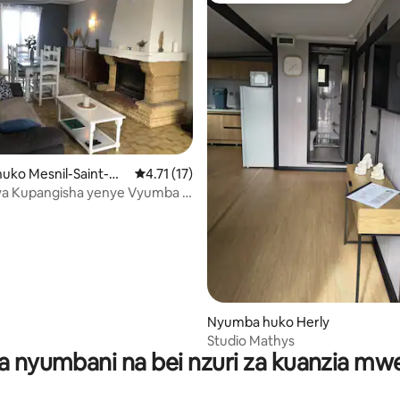
a 4.91 kati ya 5, tathmini 11
ko Mesnil-Saint-Ni
Ukadiriaji wa wastani wa 4.71 kati ya 5, tathm
4.71 (17)
a Kupangisha yenye Vyumba 3
Nyumba huko Herly
Studio Mathys
a nyumbani na bei nzuri za kuanzia m