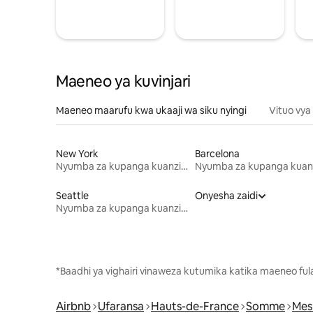
Maeneo ya kuvinjari
Maeneo maarufu kwa ukaaji wa siku nyingi
Vituo vya
New York
Barcelona
Nyumba za kupanga kuanzia mwezi mmoja
Seattle
Onyesha zaidi
Nyumba za kupanga kuanzia mwezi mmoja
*Baadhi ya vighairi vinaweza kutumika katika maeneo fu
Airbnb
Ufaransa
Hauts-de-France
Somme
Mesn