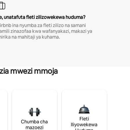
e, unatafuta fleti zilizowekewa huduma?
irbnb ina nyumba za fleti zilizo na samani
amili zinazofaa kwa wafanyakazi, makazi ya
hirika na mahitaji ya kuhama.
anzia mwezi mmoja
Fleti
Chumba cha
Iliyowekewa
mazoezi