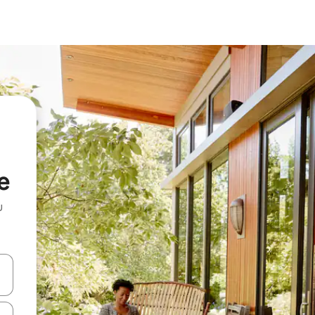
e
u
 vitufe vya vishale vya juu na chini au uchunguze kwa kugusa au kute