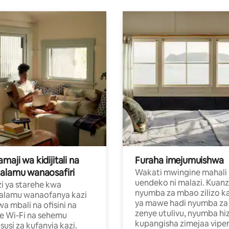
aji wa kidijitali na
Furaha imejumuishwa
alamu wanaosafiri
Wakati mwingine mahali
uendeko ni malazi. Kuanz
i ya starehe kwa
nyumba za mbao zilizo k
alamu wanaofanya kazi
ya mawe hadi nyumba za 
a mbali na ofisini na
zenye utulivu, nyumba hiz
e Wi-Fi na sehemu
kupangisha zimejaa vipe
usi za kufanyia kazi.