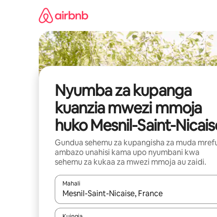
Ruka
kwenda
kwenye
maudhui
Nyumba za kupanga
kuanzia mwezi mmoja
huko Mesnil-Saint-Nicais
Gundua sehemu za kupangisha za muda mref
ambazo unahisi kama upo nyumbani kwa
sehemu za kukaa za mwezi mmoja au zaidi.
Mahali
Wakati matokeo yanapatikana, vinjari kwa kutumia
Kuingia