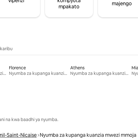
vipenzi
kompyuta
majengo
mpakato
 karibu
Florence
Athens
Mi
Nyumba za kupanga kuanzia mwezi mmoja
Nyumba za kupanga kuanzia mwezi mmoja
Nyumba za kupanga kuanzia mwezi mmoja
lani na kwa baadhi ya nyumba.
il-Saint-Nicaise
Nyumba za kupanga kuanzia mwezi mmoja