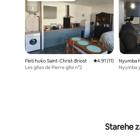
Fleti huko Saint-Christ-Briost
Ukadiriaji wa wastani w
4.91 (11)
Nyumba hu
caise
Les gites de Pierre gîte n°2
Nyumba y
vya Kulala
Starehe z