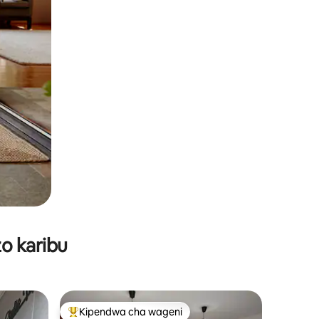
o karibu
Kipendwa cha wageni
Kipendwa maarufu cha wageni