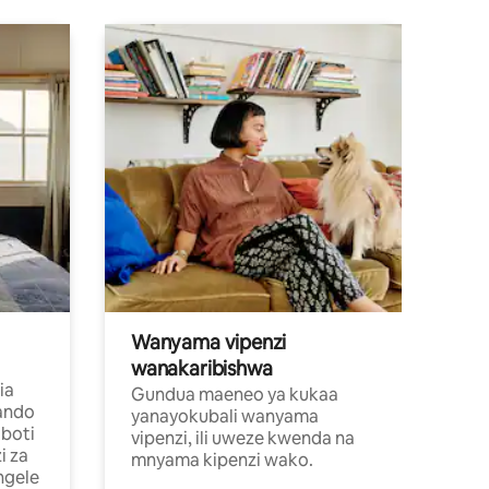
Wanyama vipenzi
wanakaribishwa
ia
Gundua maeneo ya kukaa
ando
yanayokubali wanyama
boti
vipenzi, ili uweze kwenda na
i za
mnyama kipenzi wako.
ngele