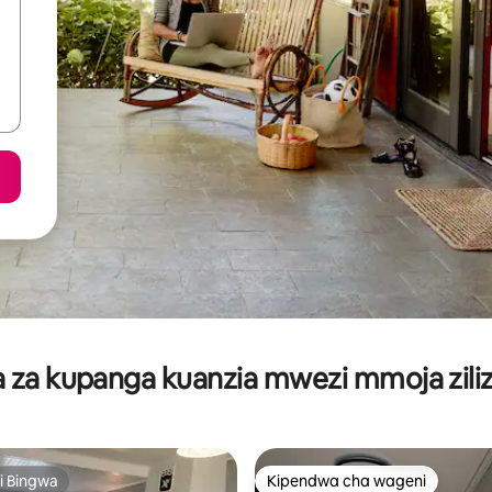
za kupanga kuanzia mwezi mmoja ziliz
i Bingwa
Kipendwa cha wageni
i Bingwa
Kipendwa cha wageni