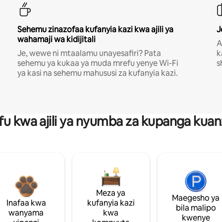
Sehemu zinazofaa kufanyia kazi kwa ajili ya
J
wahamaji wa kidijitali
A
Je, wewe ni mtaalamu unayesafiri? Pata
k
sehemu ya kukaa ya muda mrefu yenye Wi-Fi
s
ya kasi na sehemu mahususi za kufanyia kazi.
fu kwa ajili ya nyumba za kupanga ku
Meza ya
Maegesho ya
Inafaa kwa
kufanyia kazi
bila malipo
wanyama
kwa
kwenye