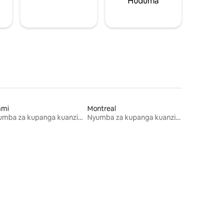
Huduma
ami
Montreal
Nyumba za kupanga kuanzia mwezi mmoja
Nyumba za kupanga kuanzia mwezi mmoja