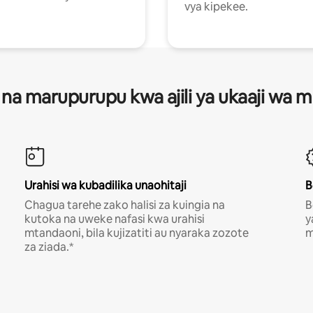
vya kipekee.
 na marupurupu kwa ajili ya ukaaji wa
Urahisi wa kubadilika unaohitaji
B
Chagua tarehe zako halisi za kuingia na
B
kutoka na uweke nafasi kwa urahisi
y
mtandaoni, bila kujizatiti au nyaraka zozote
m
za ziada.*