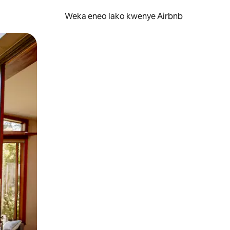
Weka eneo lako kwenye Airbnb
lezesha kidole kwenye ishara.