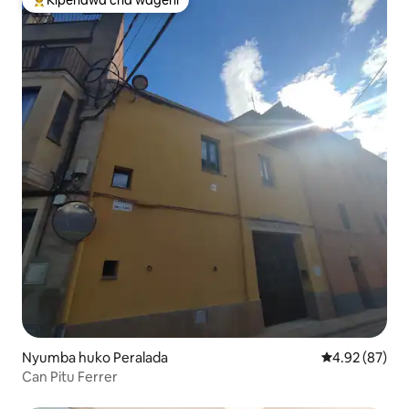
Kipendwa cha wageni
Kipendwa maarufu cha wageni
Nyumba huko Peralada
Ukadiriaji wa 
4.92 (87)
Can Pitu Ferrer