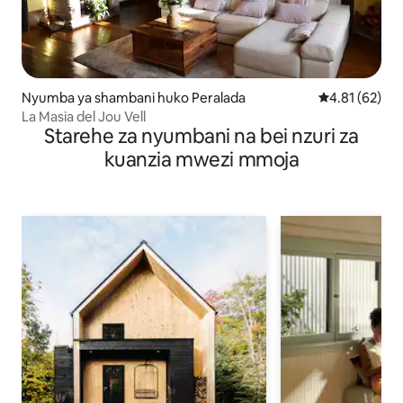
Nyumba ya shambani huko Peralada
Ukadiriaji wa 
4.81 (62)
La Masia del Jou Vell
Starehe za nyumbani na bei nzuri za
kuanzia mwezi mmoja