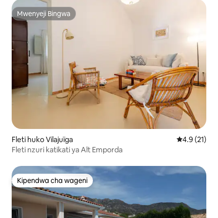
Mwenyeji Bingwa
Mwenyeji Bingwa
Fleti huko Vilajuïga
Ukadiriaji wa
4.9 (21)
Fleti nzuri katikati ya Alt Emporda
Kipendwa cha wageni
Kipendwa cha wageni