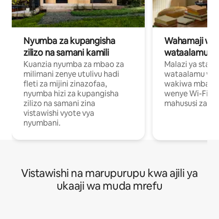
Nyumba za kupangisha
Wahamaji wa ki
zilizo na samani kamili
wataalamu wa
Kuanzia nyumba za mbao za
Malazi ya star
milimani zenye utulivu hadi
wataalamu wan
fleti za mijini zinazofaa,
wakiwa mbali na
nyumba hizi za kupangisha
wenye Wi-Fi n
zilizo na samani zina
mahususi za kuf
vistawishi vyote vya
nyumbani.
Vistawishi na marupurupu kwa ajili ya
ukaaji wa muda mrefu