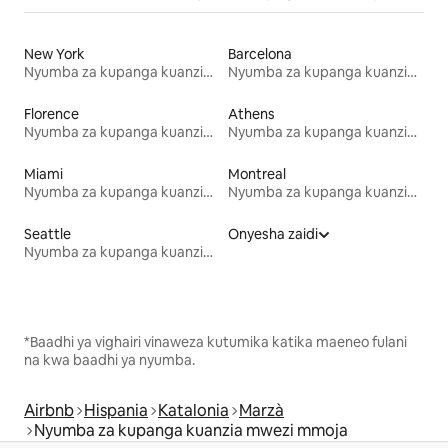
New York
Barcelona
Nyumba za kupanga kuanzia mwezi mmoja
Nyumba za kupanga kuanzia mwezi mmoja
Florence
Athens
Nyumba za kupanga kuanzia mwezi mmoja
Nyumba za kupanga kuanzia mwezi mmoja
Miami
Montreal
Nyumba za kupanga kuanzia mwezi mmoja
Nyumba za kupanga kuanzia mwezi mmoja
Seattle
Onyesha zaidi
Nyumba za kupanga kuanzia mwezi mmoja
*Baadhi ya vighairi vinaweza kutumika katika maeneo fulani
na kwa baadhi ya nyumba.
Airbnb
Hispania
Katalonia
Marzà
Nyumba za kupanga kuanzia mwezi mmoja