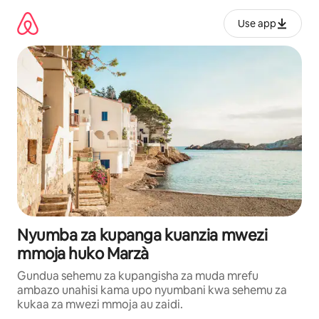
Ruka
kwenda
Use app
kwenye
maudhui
Nyumba za kupanga kuanzia mwezi
mmoja huko Marzà
Gundua sehemu za kupangisha za muda mrefu
ambazo unahisi kama upo nyumbani kwa sehemu za
kukaa za mwezi mmoja au zaidi.