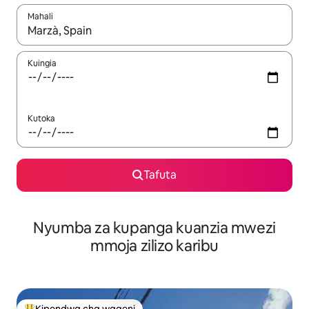
Mahali
Wakati matokeo yanapatikana, vinjari kwa kutumia vitufe vya v
Kuingia
Kutoka
Tafuta
Nyumba za kupanga kuanzia mwezi
mmoja zilizo karibu