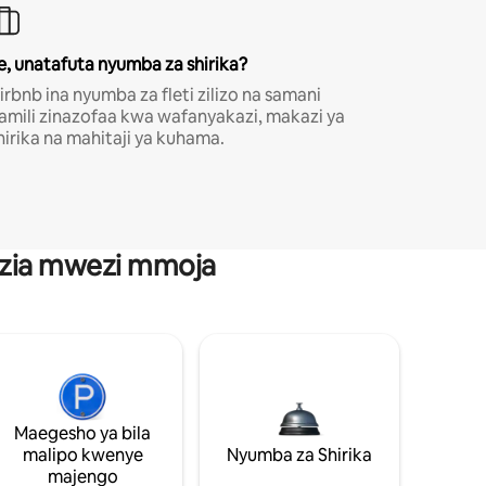
e, unatafuta nyumba za shirika?
irbnb ina nyumba za fleti zilizo na samani
amili zinazofaa kwa wafanyakazi, makazi ya
hirika na mahitaji ya kuhama.
anzia mwezi mmoja
Maegesho ya bila
malipo kwenye
Nyumba za Shirika
majengo