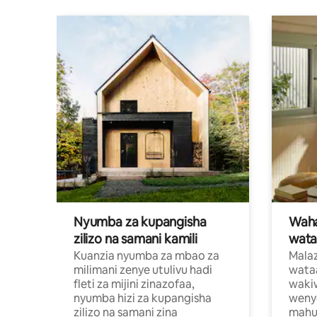
Nyumba za kupangisha
Waham
zilizo na samani kamili
wata
Kuanzia nyumba za mbao za
Malaz
milimani zenye utulivu hadi
wata
fleti za mijini zinazofaa,
wakiw
nyumba hizi za kupangisha
weny
zilizo na samani zina
mahus