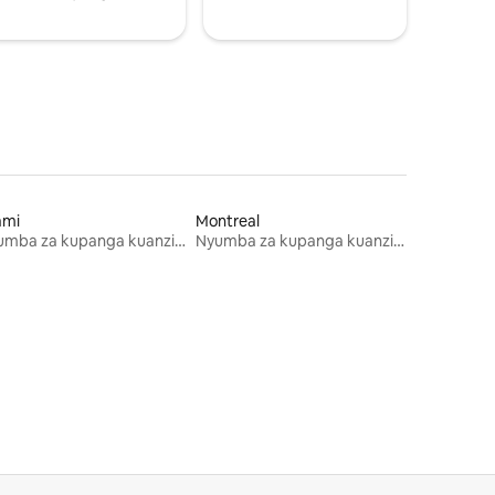
ami
Montreal
Nyumba za kupanga kuanzia mwezi mmoja
Nyumba za kupanga kuanzia mwezi mmoja