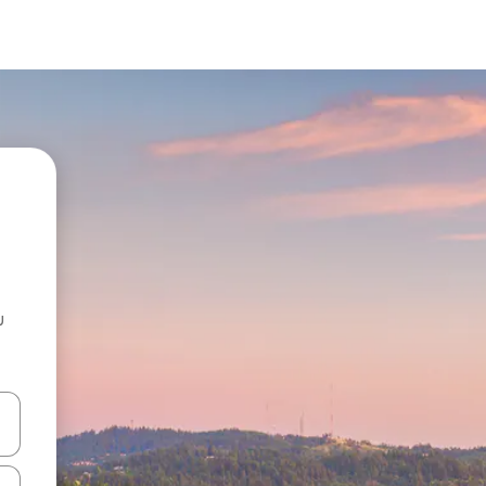
u
 vitufe vya vishale vya juu na chini au uchunguze kwa kugusa au kute