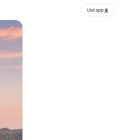
Use app
lezesha kidole kwenye ishara.