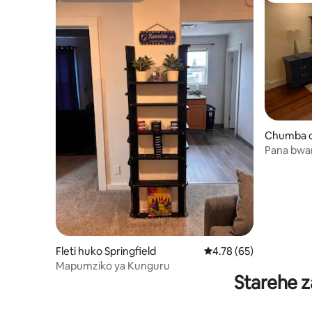
Chumba c
ingfield
Pana bwa
bafu kamil
Fleti huko Springfield
Ukadiriaji wa wastani w
4.78 (65)
Mapumziko ya Kunguru
Starehe z