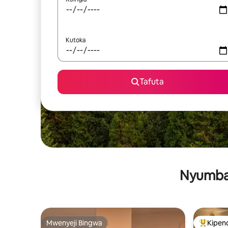
Kutoka
Tafuta
Nyumba 
Mwenyeji Bingwa
Kipen
Mwenyeji Bingwa
Kipendw