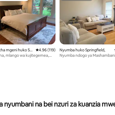
ha mgeni huko Spr
Ukadiriaji wa wastani wa 4.96 kati ya 5, tathmi
4.96 (119)
Nyumba huko Springfield,
na, mlango wa kujitegemea,
Nyumba ndogo ya Mashambani
i.
ustarehe iliyo nje ya Eugene
a 4.78 kati ya 5, tathmini 65
a nyumbani na bei nzuri za kuanzia m