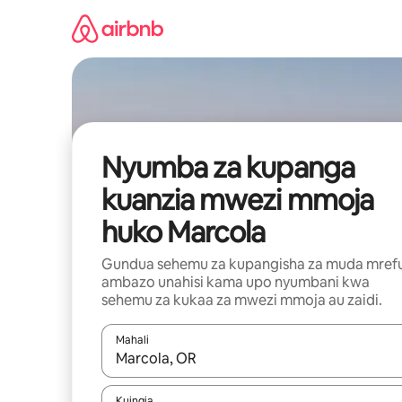
Ruka
kwenda
kwenye
maudhui
Nyumba za kupanga
kuanzia mwezi mmoja
huko Marcola
Gundua sehemu za kupangisha za muda mref
ambazo unahisi kama upo nyumbani kwa
sehemu za kukaa za mwezi mmoja au zaidi.
Mahali
Wakati matokeo yanapatikana, vinjari kwa kutumia
Kuingia