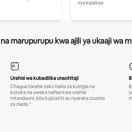
vya kipekee.
 na marupurupu kwa ajili ya ukaaji wa
Urahisi wa kubadilika unaohitaji
B
Chagua tarehe zako halisi za kuingia na
B
kutoka na uweke nafasi kwa urahisi
y
mtandaoni, bila kujizatiti au nyaraka zozote
m
za ziada.*