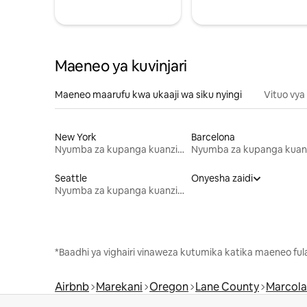
Maeneo ya kuvinjari
Maeneo maarufu kwa ukaaji wa siku nyingi
Vituo vya
New York
Barcelona
Nyumba za kupanga kuanzia mwezi mmoja
Seattle
Onyesha zaidi
Nyumba za kupanga kuanzia mwezi mmoja
*Baadhi ya vighairi vinaweza kutumika katika maeneo fu
Airbnb
Marekani
Oregon
Lane County
Marcola