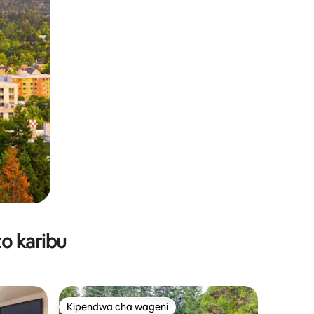
o karibu
Kipendwa cha wageni
Kipendwa cha wageni