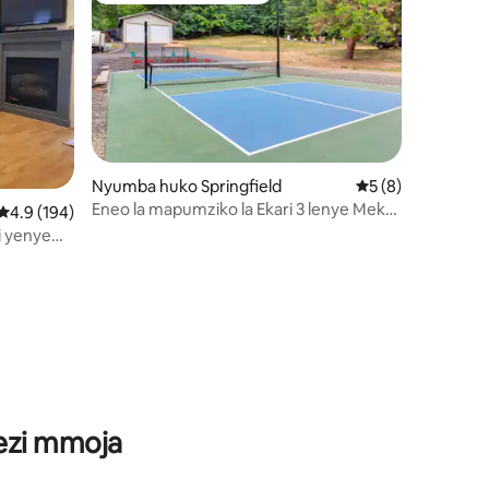
Nyumba huko Springfield
Ukadiriaji wa wast
5 (8)
Eneo la mapumziko la Ekari 3 lenye Meko,
ni 119
Ukadiriaji wa wastani wa 4.9 kati ya 5, tathmini 194
4.9 (194)
Pickleball na Gazebo
 yenye
wezi mmoja