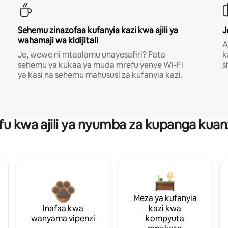
Sehemu zinazofaa kufanyia kazi kwa ajili ya
J
wahamaji wa kidijitali
A
Je, wewe ni mtaalamu unayesafiri? Pata
k
sehemu ya kukaa ya muda mrefu yenye Wi-Fi
s
ya kasi na sehemu mahususi za kufanyia kazi.
fu kwa ajili ya nyumba za kupanga ku
Meza ya kufanyia
Inafaa kwa
kazi kwa
wanyama vipenzi
kompyuta