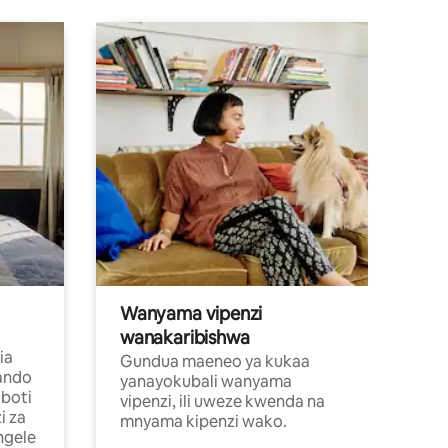
Wanyama vipenzi
wanakaribishwa
ia
Gundua maeneo ya kukaa
ando
yanayokubali wanyama
boti
vipenzi, ili uweze kwenda na
i za
mnyama kipenzi wako.
ngele