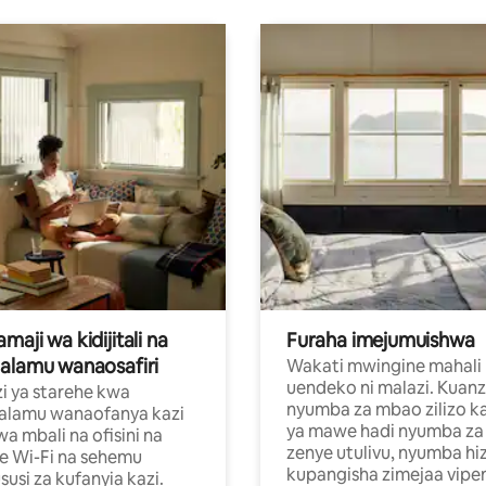
aji wa kidijitali na
Furaha imejumuishwa
alamu wanaosafiri
Wakati mwingine mahali
uendeko ni malazi. Kuanz
i ya starehe kwa
nyumba za mbao zilizo k
alamu wanaofanya kazi
ya mawe hadi nyumba za 
a mbali na ofisini na
zenye utulivu, nyumba hiz
e Wi-Fi na sehemu
kupangisha zimejaa vipe
usi za kufanyia kazi.