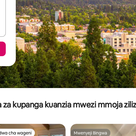
za kupanga kuanzia mwezi mmoja ziliz
dwa cha wageni
Mwenyeji Bingwa
a maarufu cha wageni
Mwenyeji Bingwa