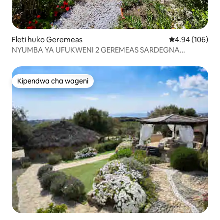
Fleti huko Geremeas
Ukadiriaji wa w
4.94 (106)
NYUMBA YA UFUKWENI 2 GEREMEAS SARDEGNA
(APARTM YA 2)
Kipendwa cha wageni
Kipendwa cha wageni