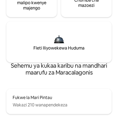
Chumba cha
malipo kwenye
mazoezi
majengo
Fleti Iliyowekewa Huduma
Sehemu ya kukaa karibu na mandhari
maarufu za Maracalagonis
Fukwe la Mari Pintau
Wakazi 210 wanapendekeza