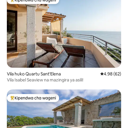
Kipendwa cha wageni
Kipendwa maarufu cha wageni
Vila huko Quartu Sant'Elena
Ukadiriaji wa 
4.98 (62)
Vila Isabel Seaview na mazingira ya asili!
Kipendwa cha wageni
Kipendwa maarufu cha wageni