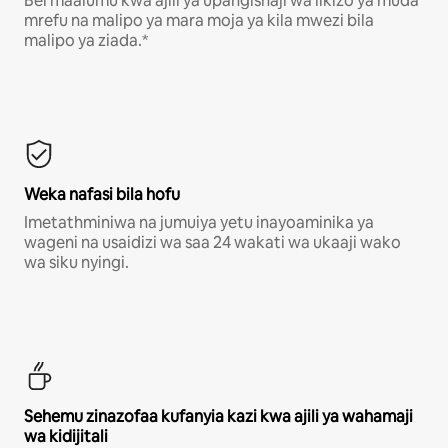
Bei maalumu kwa ajili ya upangishaji wa likizo ya muda
mrefu na malipo ya mara moja ya kila mwezi bila
malipo ya ziada.*
Weka nafasi bila hofu
Imetathminiwa na jumuiya yetu inayoaminika ya
wageni na usaidizi wa saa 24 wakati wa ukaaji wako
wa siku nyingi.
Sehemu zinazofaa kufanyia kazi kwa ajili ya wahamaji
wa kidijitali