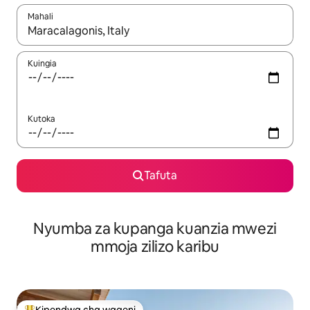
Mahali
Wakati matokeo yanapatikana, vinjari kwa kutumia vitufe vya v
Kuingia
Kutoka
Tafuta
Nyumba za kupanga kuanzia mwezi
mmoja zilizo karibu