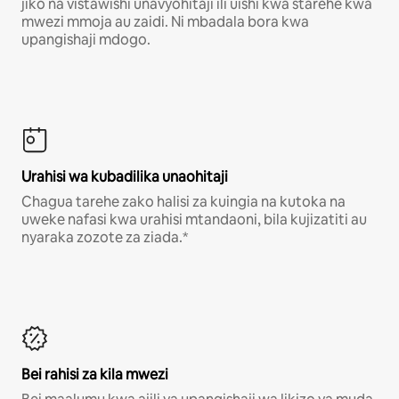
jiko na vistawishi unavyohitaji ili uishi kwa starehe kwa
mwezi mmoja au zaidi. Ni mbadala bora kwa
upangishaji mdogo.
Urahisi wa kubadilika unaohitaji
Chagua tarehe zako halisi za kuingia na kutoka na
uweke nafasi kwa urahisi mtandaoni, bila kujizatiti au
nyaraka zozote za ziada.*
Bei rahisi za kila mwezi