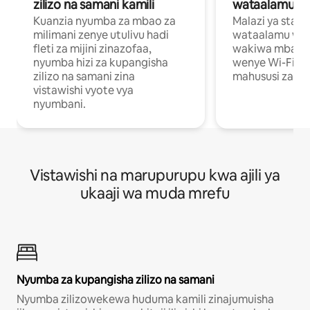
zilizo na samani kamili
wataalamu wa
Kuanzia nyumba za mbao za
Malazi ya star
milimani zenye utulivu hadi
wataalamu wan
fleti za mijini zinazofaa,
wakiwa mbali na
nyumba hizi za kupangisha
wenye Wi-Fi n
zilizo na samani zina
mahususi za kuf
vistawishi vyote vya
nyumbani.
Vistawishi na marupurupu kwa ajili ya
ukaaji wa muda mrefu
Nyumba za kupangisha zilizo na samani
Nyumba zilizowekewa huduma kamili zinajumuisha