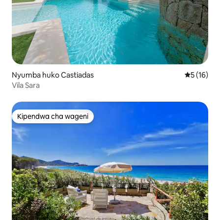
Nyumba huko Castiadas
Ukadiriaji 
5 (16)
Vila Sara
Kipendwa cha wageni
Kipendwa cha wageni