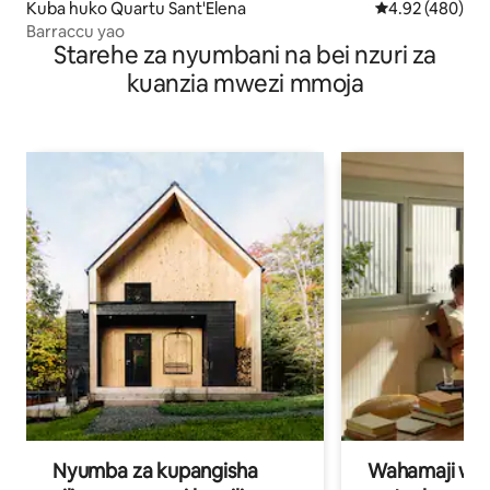
Kuba huko Quartu Sant'Elena
Ukadiriaji wa w
4.92 (480)
Barraccu yao
Starehe za nyumbani na bei nzuri za
kuanzia mwezi mmoja
Nyumba za kupangisha
Wahamaji wa ki