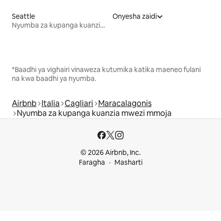
Seattle
Onyesha zaidi
Nyumba za kupanga kuanzia mwezi mmoja
*Baadhi ya vighairi vinaweza kutumika katika maeneo fulani
na kwa baadhi ya nyumba.
Airbnb
Italia
Cagliari
Maracalagonis
Nyumba za kupanga kuanzia mwezi mmoja
© 2026 Airbnb, Inc.
Faragha
Masharti