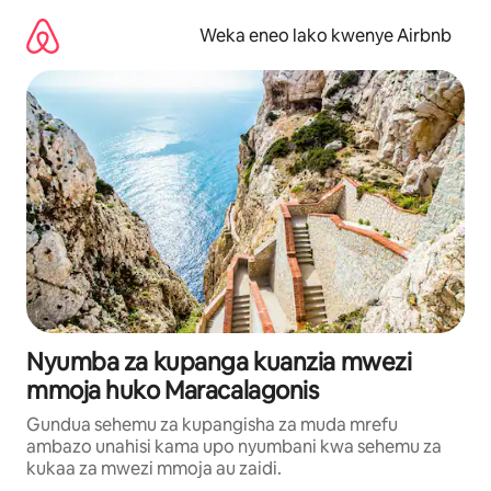
Ruka
kwenda
Weka eneo lako kwenye Airbnb
kwenye
maudhui
Nyumba za kupanga kuanzia mwezi
mmoja huko Maracalagonis
Gundua sehemu za kupangisha za muda mrefu
ambazo unahisi kama upo nyumbani kwa sehemu za
kukaa za mwezi mmoja au zaidi.