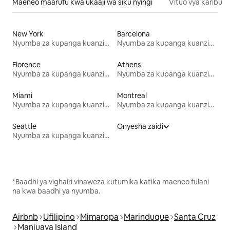
Maeneo maarufu kwa ukaaji wa siku nyingi
Vituo vya karibu
New York
Barcelona
Nyumba za kupanga kuanzia mwezi mmoja
Nyumba za kupanga kuanzia mwezi mmoja
Florence
Athens
Nyumba za kupanga kuanzia mwezi mmoja
Nyumba za kupanga kuanzia mwezi mmoja
Miami
Montreal
Nyumba za kupanga kuanzia mwezi mmoja
Nyumba za kupanga kuanzia mwezi mmoja
Seattle
Onyesha zaidi
Nyumba za kupanga kuanzia mwezi mmoja
*Baadhi ya vighairi vinaweza kutumika katika maeneo fulani
na kwa baadhi ya nyumba.
Airbnb
Ufilipino
Mimaropa
Marinduque
Santa Cruz
Maniuaya Island