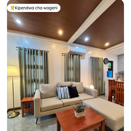
Kipendwa cha wageni
Kipendwa maarufu cha wageni