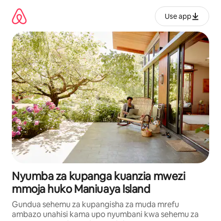
Ruka
kwenda
Use app
kwenye
maudhui
Nyumba za kupanga kuanzia mwezi
mmoja huko Maniuaya Island
Gundua sehemu za kupangisha za muda mrefu
ambazo unahisi kama upo nyumbani kwa sehemu za