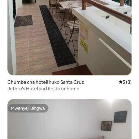
Chumba cha hoteli huko Santa Cruz
Ukadiriaji
5 (3)
Jethro's Hotel and Resto ur home
Mwenyeji Bingwa
Mwenyeji Bingwa