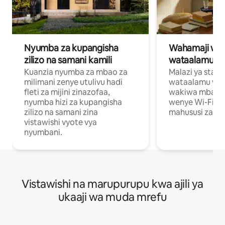
Nyumba za kupangisha
Wahamaji wa ki
zilizo na samani kamili
wataalamu wa
Kuanzia nyumba za mbao za
Malazi ya star
milimani zenye utulivu hadi
wataalamu wan
fleti za mijini zinazofaa,
wakiwa mbali na
nyumba hizi za kupangisha
wenye Wi-Fi n
zilizo na samani zina
mahususi za kuf
vistawishi vyote vya
nyumbani.
Vistawishi na marupurupu kwa ajili ya
ukaaji wa muda mrefu