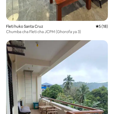
Fleti huko Santa Cruz
Ukadiriaji 
5 (18)
Chumba cha Fleti cha JCPM (Ghorofa ya 3)