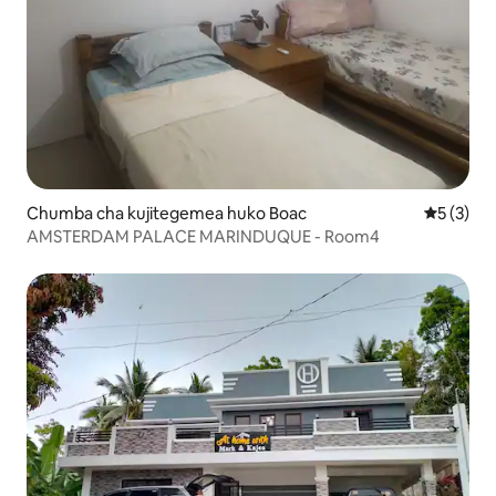
Chumba cha kujitegemea huko Boac
Ukadiriaji
5 (3)
AMSTERDAM PALACE MARINDUQUE - Room4