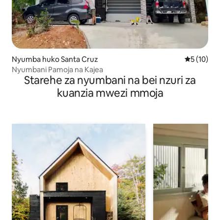
Nyumba huko Santa Cruz
Ukadiriaji 
5 (10)
Nyumbani Pamoja na Kajea
Starehe za nyumbani na bei nzuri za
kuanzia mwezi mmoja