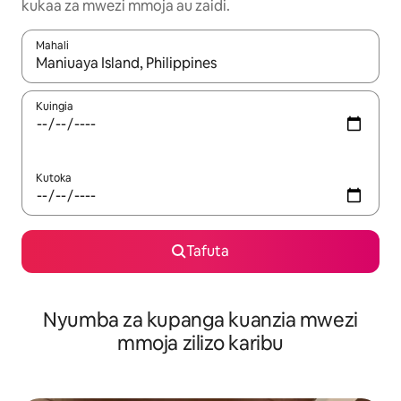
kukaa za mwezi mmoja au zaidi.
Mahali
Wakati matokeo yanapatikana, vinjari kwa kutumia vitufe vya v
Kuingia
Kutoka
Tafuta
Nyumba za kupanga kuanzia mwezi
mmoja zilizo karibu