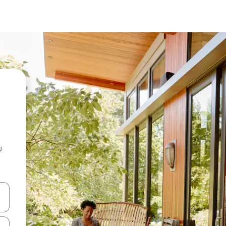
u
 vitufe vya vishale vya juu na chini au uchunguze kwa kugusa au kute