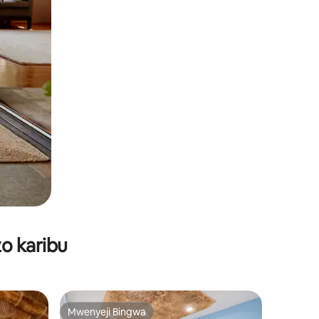
o karibu
Mwenyeji Bingwa
Mwenyeji Bingwa