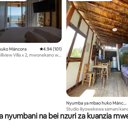
uko Máncora
Ukadiriaji wa wastani wa 4.94 kati ya 5, tathmi
4.94 (101)
llview Villa x 2, mwonekano wa
 4.94 kati ya 5, tathmini 105
s Pocitas
Nyumba ya mbao huko Mánco
ra
Studio iliyowekewa samani kan
a nyumbani na bei nzuri za kuanzia m
bahari