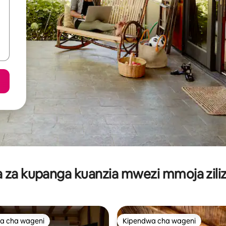
za kupanga kuanzia mwezi mmoja ziliz
a cha wageni
Kipendwa cha wageni
a cha wageni
Kipendwa cha wageni