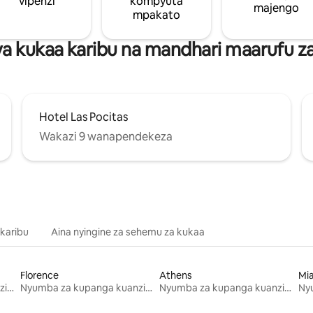
vipenzi
kompyuta
majengo
mpakato
a kukaa karibu na mandhari maarufu z
Hotel Las Pocitas
Wakazi 9 wanapendekeza
 karibu
Aina nyingine za sehemu za kukaa
Florence
Athens
Mi
Nyumba za kupanga kuanzia mwezi mmoja
Nyumba za kupanga kuanzia mwezi mmoja
Nyumba za kupanga kuanzia mwezi mmoja