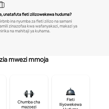
e, unatafuta fleti zilizowekewa huduma?
irbnb ina nyumba za fleti zilizo na samani
amili zinazofaa kwa wafanyakazi, makazi ya
hirika na mahitaji ya kuhama.
anzia mwezi mmoja
Fleti
Chumba cha
Iliyowekewa
mazoezi