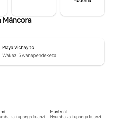
Huduma
a Máncora
Playa Vichayito
Wakazi 5 wanapendekeza
ami
Montreal
Nyumba za kupanga kuanzia mwezi mmoja
Nyumba za kupanga kuanzia mwezi mmoja