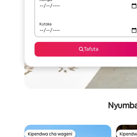
Kutoka
Tafuta
Nyumba 
Kipendwa cha wageni
Kipendw
Kipendwa cha wageni
Kipendw