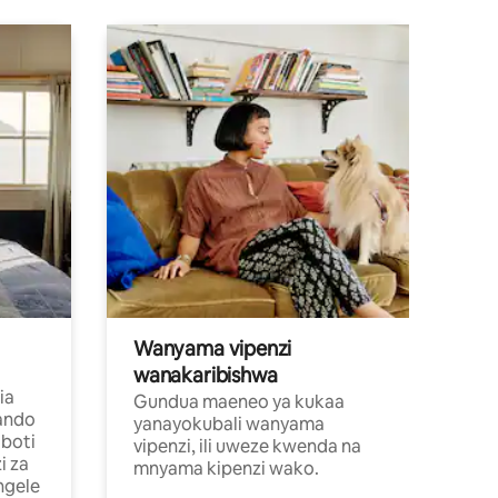
Wanyama vipenzi
wanakaribishwa
ia
Gundua maeneo ya kukaa
ando
yanayokubali wanyama
boti
vipenzi, ili uweze kwenda na
i za
mnyama kipenzi wako.
ngele