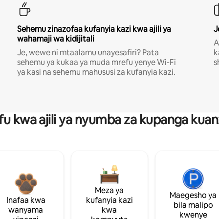
Sehemu zinazofaa kufanyia kazi kwa ajili ya
J
wahamaji wa kidijitali
A
Je, wewe ni mtaalamu unayesafiri? Pata
k
sehemu ya kukaa ya muda mrefu yenye Wi-Fi
s
ya kasi na sehemu mahususi za kufanyia kazi.
fu kwa ajili ya nyumba za kupanga ku
Meza ya
Maegesho ya
Inafaa kwa
kufanyia kazi
bila malipo
wanyama
kwa
kwenye