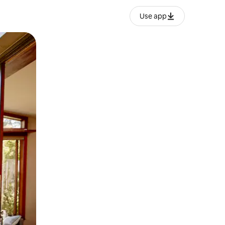
Use app
lezesha kidole kwenye ishara.