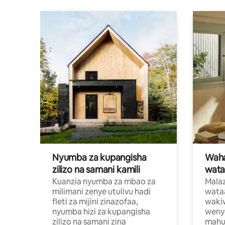
Nyumba za kupangisha
Waham
zilizo na samani kamili
wata
Kuanzia nyumba za mbao za
Malaz
milimani zenye utulivu hadi
wata
fleti za mijini zinazofaa,
wakiw
nyumba hizi za kupangisha
weny
zilizo na samani zina
mahus