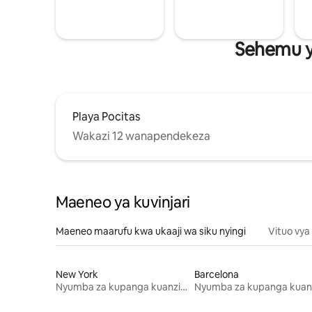
Sehemu y
Playa Pocitas
Wakazi 12 wanapendekeza
Maeneo ya kuvinjari
Maeneo maarufu kwa ukaaji wa siku nyingi
Vituo vya
New York
Barcelona
Nyumba za kupanga kuanzia mwezi mmoja