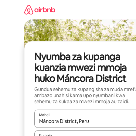
Ruka
kwenda
kwenye
maudhui
Nyumba za kupanga
kuanzia mwezi mmoja
huko Máncora District
Gundua sehemu za kupangisha za muda mref
ambazo unahisi kama upo nyumbani kwa
sehemu za kukaa za mwezi mmoja au zaidi.
Mahali
Wakati matokeo yanapatikana, vinjari kwa kutumia
Kuingia