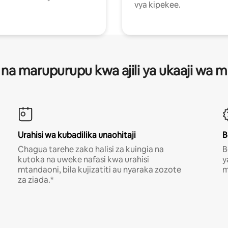
vya kipekee.
 na marupurupu kwa ajili ya ukaaji wa
Urahisi wa kubadilika unaohitaji
B
Chagua tarehe zako halisi za kuingia na
B
kutoka na uweke nafasi kwa urahisi
y
mtandaoni, bila kujizatiti au nyaraka zozote
m
za ziada.*