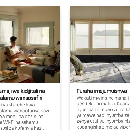
aji wa kidijitali na
Furaha imejumuishwa
alamu wanaosafiri
Wakati mwingine mahali
uendeko ni malazi. Kuanz
i ya starehe kwa
nyumba za mbao zilizo k
alamu wanaofanya kazi
ya mawe hadi nyumba za 
a mbali na ofisini na
zenye utulivu, nyumba hiz
e Wi-Fi na sehemu
kupangisha zimejaa vipe
usi za kufanyia kazi.