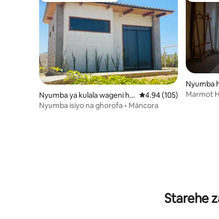
Nyumba h
Marmot Hi
Nyumba ya kulala wageni hu
Ukadiriaji wa wastani wa
4.94 (105)
bahari, La
ko Máncora
Nyumba isiyo na ghorofa • Máncora
Starehe z