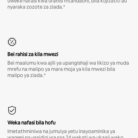
uweke nafasi kwa urahisi mtandaoni, bila kujizatiti au
nyaraka zozote za ziada.*
Bei rahisi za kila mwezi
Bei maalumu kwa ajili ya upangishaji wa likizo ya muda
mrefu na malipo ya mara moja ya kila mwezi bila
malipo ya ziada.*
Weka nafasi bila hofu
Imetathminiwa na jumuiya yetu inayoaminika ya
wageni na usaidizi wa saa 24 wakati wa ukaaji wako