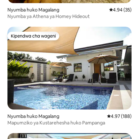
Nyumba huko Magalang
Ukadiriaji wa 
4.94 (35)
Nyumba ya Athena ya Homey Hideout
Kipendwa cha wageni
Kipendwa cha wageni
Nyumba huko Magalang
Ukadiriaji wa w
4.97 (188)
Mapumziko ya Kustarehesha huko Pampanga