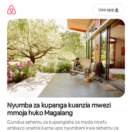
Ruka
kwenda
Use app
kwenye
maudhui
Nyumba za kupanga kuanzia mwezi
mmoja huko Magalang
Gundua sehemu za kupangisha za muda mrefu
ambazo unahisi kama upo nyumbani kwa sehemu za