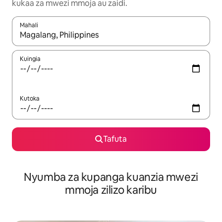
kukaa za mwezi mmoja au zaidi.
Mahali
Wakati matokeo yanapatikana, vinjari kwa kutumia vitufe vya v
Kuingia
Kutoka
Tafuta
Nyumba za kupanga kuanzia mwezi
mmoja zilizo karibu