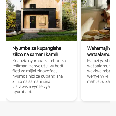
Nyumba za kupangisha
Wahamaji wa ki
zilizo na samani kamili
wataalamu wa
Kuanzia nyumba za mbao za
Malazi ya star
milimani zenye utulivu hadi
wataalamu wan
fleti za mijini zinazofaa,
wakiwa mbali na
nyumba hizi za kupangisha
wenye Wi-Fi n
zilizo na samani zina
mahususi za kuf
vistawishi vyote vya
nyumbani.