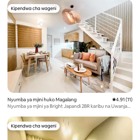
Kipendwa cha wageni
Kipendwa cha wageni
Nyumba ya mjini huko Magalang
Ukadiriaji wa
4.91 (11)
Nyumba ya mjini ya Bright Japandi 2BR karibu na Uwanja
wa Ndege wa Clark
Kipendwa cha wageni
Kipendwa cha wageni