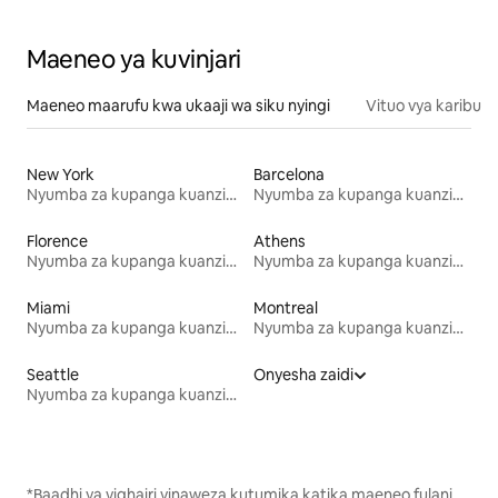
Maeneo ya kuvinjari
Maeneo maarufu kwa ukaaji wa siku nyingi
Vituo vya karibu
New York
Barcelona
Nyumba za kupanga kuanzia mwezi mmoja
Nyumba za kupanga kuanzia mwezi mmoja
Florence
Athens
Nyumba za kupanga kuanzia mwezi mmoja
Nyumba za kupanga kuanzia mwezi mmoja
Miami
Montreal
Nyumba za kupanga kuanzia mwezi mmoja
Nyumba za kupanga kuanzia mwezi mmoja
Seattle
Onyesha zaidi
Nyumba za kupanga kuanzia mwezi mmoja
*Baadhi ya vighairi vinaweza kutumika katika maeneo fulani