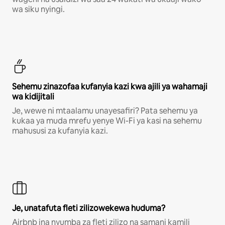
wa siku nyingi.
Sehemu zinazofaa kufanyia kazi kwa ajili ya wahamaji
wa kidijitali
Je, wewe ni mtaalamu unayesafiri? Pata sehemu ya
kukaa ya muda mrefu yenye Wi-Fi ya kasi na sehemu
mahususi za kufanyia kazi.
Je, unatafuta fleti zilizowekewa huduma?
Airbnb ina nyumba za fleti zilizo na samani kamili