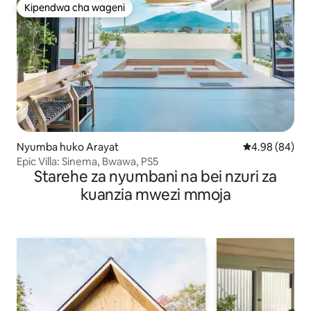
Kipendwa cha wageni
Kipendwa cha wageni
Nyumba huko Arayat
Ukadiriaji wa 
4.98 (84)
Epic Villa: Sinema, Bwawa, PS5
Starehe za nyumbani na bei nzuri za
kuanzia mwezi mmoja