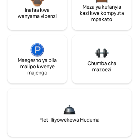
Meza ya kufanyia
Inafaa kwa
kazi kwa kompyuta
wanyama vipenzi
mpakato
Maegesho ya bila
Chumba cha
malipo kwenye
mazoezi
majengo
Fleti Iliyowekewa Huduma