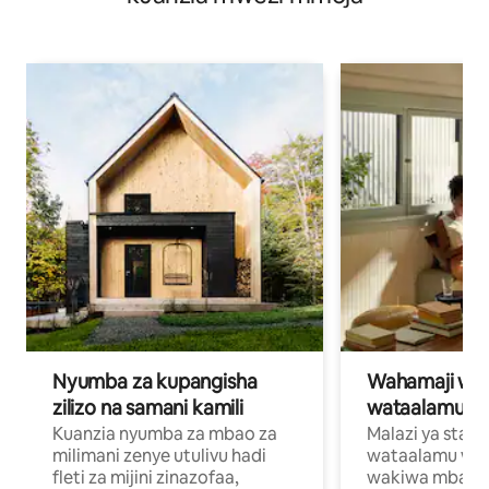
Nyumba za kupangisha
Wahamaji wa ki
zilizo na samani kamili
wataalamu wa
Kuanzia nyumba za mbao za
Malazi ya star
milimani zenye utulivu hadi
wataalamu wan
fleti za mijini zinazofaa,
wakiwa mbali na