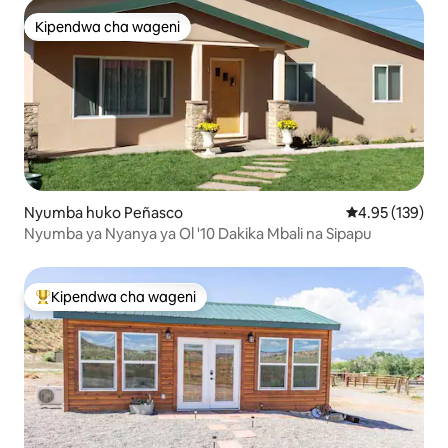
Kipendwa cha wageni
Kipendwa cha wageni
Nyumba huko Peñasco
Ukadiriaji wa w
4.95 (139)
Nyumba ya Nyanya ya Ol '10 Dakika Mbali na Sipapu
Kipendwa cha wageni
Kipendwa maarufu cha wageni