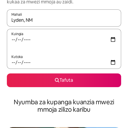
kukaa za mwezi mmoja au zaidi.
Mahali
Wakati matokeo yanapatikana, vinjari kwa kutumia vitufe vya v
Kuingia
Kutoka
Tafuta
Nyumba za kupanga kuanzia mwezi
mmoja zilizo karibu