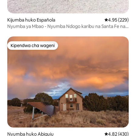
Kijumba huko Española
Ukadiriaji wa w
4.95 (229)
Nyumba ya Mbao - Nyumba Ndogo karibu na Santa Fe na
Los Alamos
Kipendwa cha wageni
Kipendwa cha wageni
Nyumba huko Abiquiu
Ukadiriaji wa w
4.82 (430)