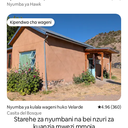
Nyumba ya Hawk
Kipendwa cha wageni
Kipendwa cha wageni
Nyumba ya kulala wageni huko Velarde
Ukadiriaji wa wa
4.96 (360)
Casita del Bosque
Starehe za nyumbani na bei nzuri za
kuanzia mwezi mmoja