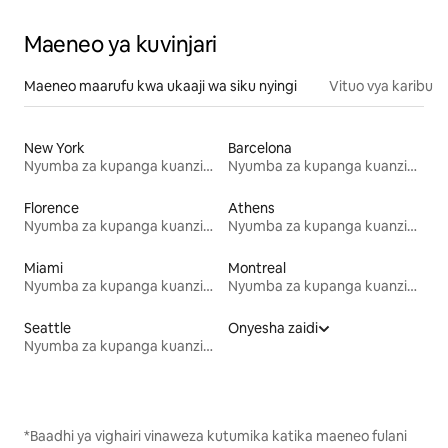
Maeneo ya kuvinjari
Maeneo maarufu kwa ukaaji wa siku nyingi
Vituo vya karibu
New York
Barcelona
Nyumba za kupanga kuanzia mwezi mmoja
Nyumba za kupanga kuanzia mwezi mmoja
Florence
Athens
Nyumba za kupanga kuanzia mwezi mmoja
Nyumba za kupanga kuanzia mwezi mmoja
Miami
Montreal
Nyumba za kupanga kuanzia mwezi mmoja
Nyumba za kupanga kuanzia mwezi mmoja
Seattle
Onyesha zaidi
Nyumba za kupanga kuanzia mwezi mmoja
*Baadhi ya vighairi vinaweza kutumika katika maeneo fulani