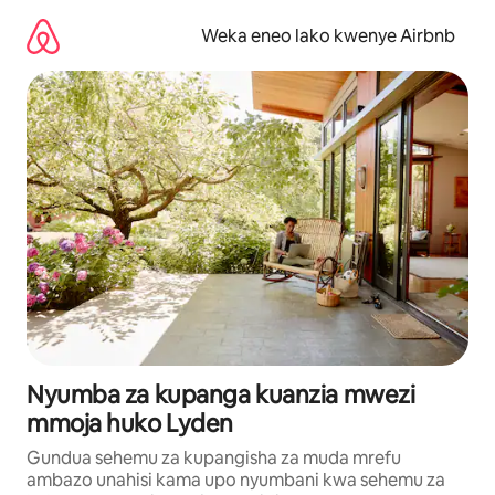
Ruka
kwenda
Weka eneo lako kwenye Airbnb
kwenye
maudhui
Nyumba za kupanga kuanzia mwezi
mmoja huko Lyden
Gundua sehemu za kupangisha za muda mrefu
ambazo unahisi kama upo nyumbani kwa sehemu za