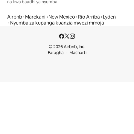
na kwa baadhi ya nyumba.
Airbnb
Marekani
New Mexico
Rio Arriba
Lyden
Nyumba za kupanga kuanzia mwezi mmoja
© 2026 Airbnb, Inc.
Faragha
Masharti