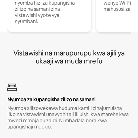
nyumba hizi za kupangisha
wenye Wi-Fi n
zilizo na samani zina
mahususi za kuf
vistawishi vyote vya
nyumbani.
Vistawishi na marupurupu kwa ajili ya
ukaaji wa muda mrefu
Nyumba za kupangisha zilizo na samani
Nyumba zilizowekewa huduma kamili zinajumuisha
jiko na vistawishi unavyohitaji ili uishi kwa starehe kwa
mwezi mmoja au zaidi. Ni mbadala bora kwa
upangishaji mdogo.