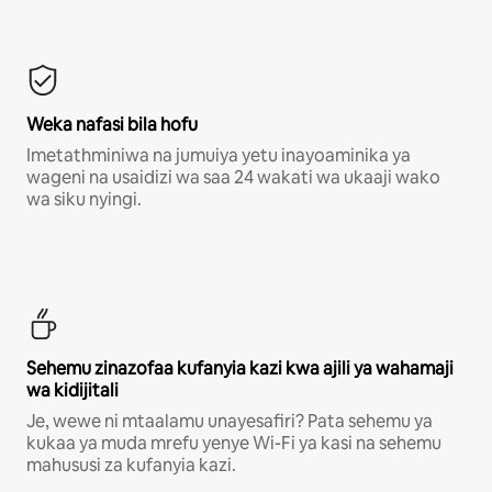
Weka nafasi bila hofu
Imetathminiwa na jumuiya yetu inayoaminika ya
wageni na usaidizi wa saa 24 wakati wa ukaaji wako
wa siku nyingi.
Sehemu zinazofaa kufanyia kazi kwa ajili ya wahamaji
wa kidijitali
Je, wewe ni mtaalamu unayesafiri? Pata sehemu ya
kukaa ya muda mrefu yenye Wi-Fi ya kasi na sehemu
mahususi za kufanyia kazi.