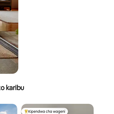
o karibu
Kipendwa cha wageni
Kipendwa maarufu cha wageni