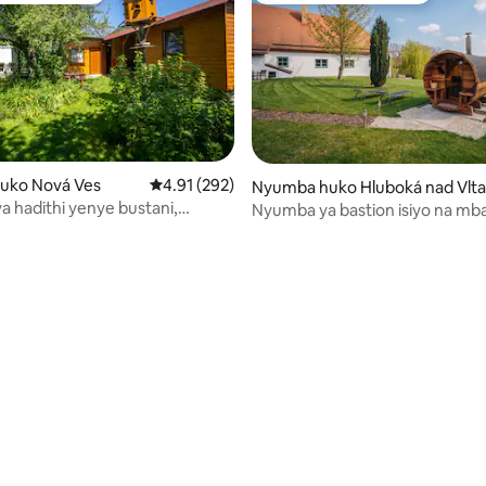
huko Nová Ves
Ukadiriaji wa wastani wa 4.91 kati ya 5, tathmi
4.91 (292)
Nyumba huko Hluboká nad Vlt
u
 hadithi yenye bustani,
Nyumba ya bastion isiyo na mb
 Wonderhouse
sauna karibu na maji
 4.95 kati ya 5, tathmini 273