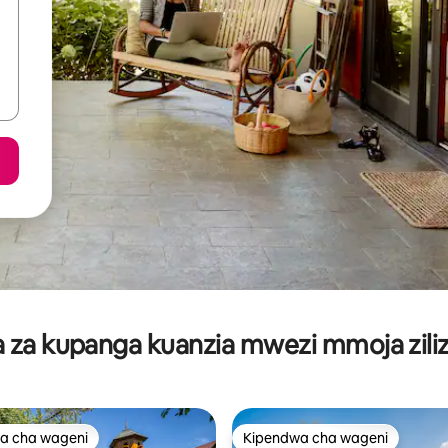
za kupanga kuanzia mwezi mmoja ziliz
a cha wageni
Kipendwa cha wageni
a cha wageni
Kipendwa cha wageni