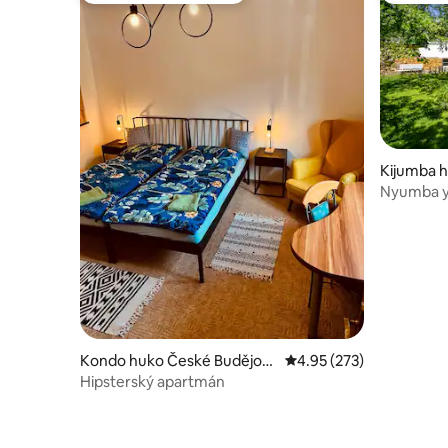
Kijumba 
Nyumba ya
Stevie's
Kondo huko České Budějovi
Ukadiriaji wa wastani wa
4.95 (273)
ce
Hipsterský apartmán