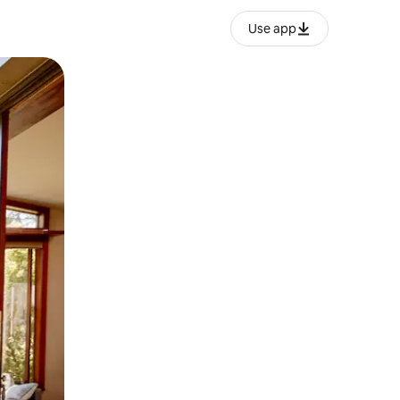
Use app
lezesha kidole kwenye ishara.