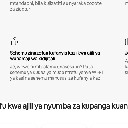
mtandaoni, bila kujizatiti au nyaraka zozote
m
za ziada.*
Sehemu zinazofaa kufanyia kazi kwa ajili ya
J
wahamaji wa kidijitali
A
Je, wewe ni mtaalamu unayesafiri? Pata
k
sehemu ya kukaa ya muda mrefu yenye Wi-Fi
s
ya kasi na sehemu mahususi za kufanyia kazi.
fu kwa ajili ya nyumba za kupanga ku