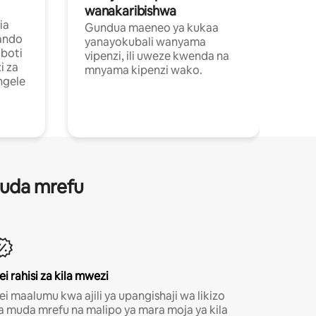
wanakaribishwa
ia
Gundua maeneo ya kukaa
ando
yanayokubali wanyama
boti
vipenzi, ili uweze kwenda na
i za
mnyama kipenzi wako.
ngele
 muda mrefu
ei rahisi za kila mwezi
ei maalumu kwa ajili ya upangishaji wa likizo
a muda mrefu na malipo ya mara moja ya kila