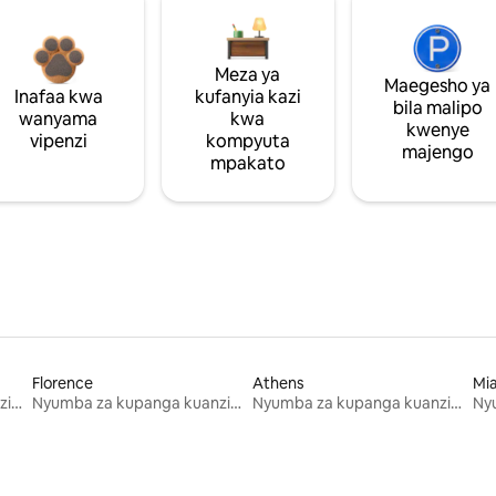
Meza ya
Maegesho ya
Inafaa kwa
kufanyia kazi
bila malipo
wanyama
kwa
kwenye
vipenzi
kompyuta
majengo
mpakato
Florence
Athens
Mi
Nyumba za kupanga kuanzia mwezi mmoja
Nyumba za kupanga kuanzia mwezi mmoja
Nyumba za kupanga kuanzia mwezi mmoja