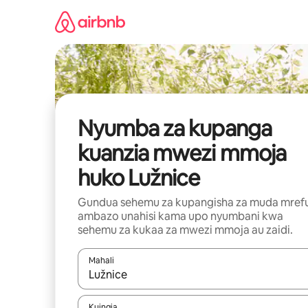
Ruka
kwenda
kwenye
maudhui
Nyumba za kupanga
kuanzia mwezi mmoja
huko Lužnice
Gundua sehemu za kupangisha za muda mref
ambazo unahisi kama upo nyumbani kwa
sehemu za kukaa za mwezi mmoja au zaidi.
Mahali
Wakati matokeo yanapatikana, vinjari kwa kutumia
Kuingia