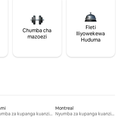
Fleti
Chumba cha
Iliyowekewa
mazoezi
Huduma
ami
Montreal
Nyumba za kupanga kuanzia mwezi mmoja
Nyumba za kupanga kuanzia mwezi mmoja