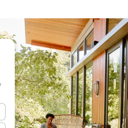
u
 vitufe vya vishale vya juu na chini au uchunguze kwa kugusa au kute