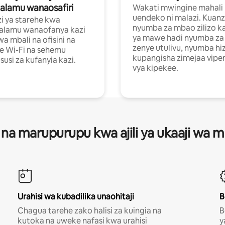
alamu wanaosafiri
Wakati mwingine mahali
uendeko ni malazi. Kuanz
i ya starehe kwa
nyumba za mbao zilizo k
alamu wanaofanya kazi
ya mawe hadi nyumba za 
a mbali na ofisini na
zenye utulivu, nyumba hiz
e Wi-Fi na sehemu
kupangisha zimejaa vipe
usi za kufanyia kazi.
vya kipekee.
 na marupurupu kwa ajili ya ukaaji wa
Urahisi wa kubadilika unaohitaji
B
Chagua tarehe zako halisi za kuingia na
B
kutoka na uweke nafasi kwa urahisi
y