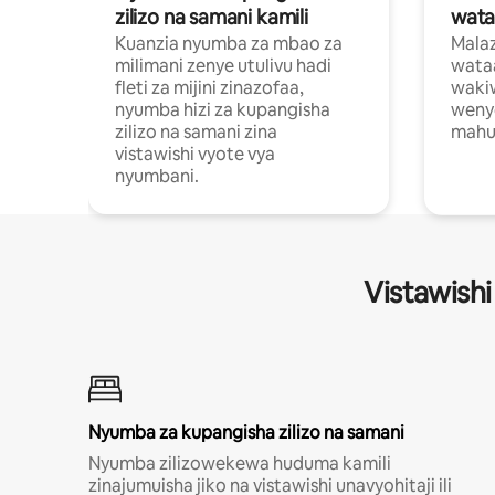
zilizo na samani kamili
wata
Kuanzia nyumba za mbao za
Malaz
milimani zenye utulivu hadi
wata
fleti za mijini zinazofaa,
wakiw
nyumba hizi za kupangisha
weny
zilizo na samani zina
mahus
vistawishi vyote vya
nyumbani.
Vistawishi
Nyumba za kupangisha zilizo na samani
Nyumba zilizowekewa huduma kamili
zinajumuisha jiko na vistawishi unavyohitaji ili