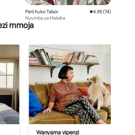
Fleti huko Tabor
Ukadiriaji wa wastani w
4.95 (74)
Nyumba ya Malaika
wezi mmoja
Wanyama vipenzi