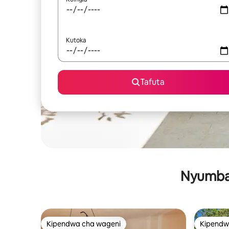
Kutoka
Tafuta
Nyumba 
Kipendwa cha wageni
Kipendw
Kipendwa cha wageni
Kipendw