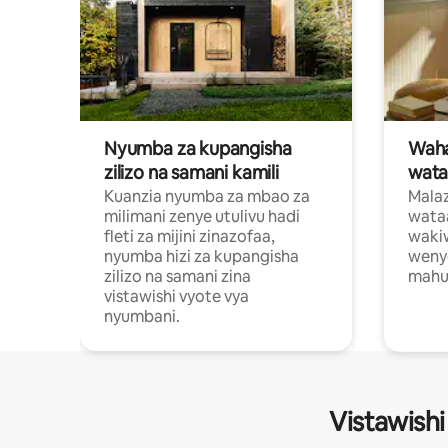
Nyumba za kupangisha
Waham
zilizo na samani kamili
wata
Kuanzia nyumba za mbao za
Malaz
milimani zenye utulivu hadi
wata
fleti za mijini zinazofaa,
wakiw
nyumba hizi za kupangisha
weny
zilizo na samani zina
mahus
vistawishi vyote vya
nyumbani.
Vistawishi