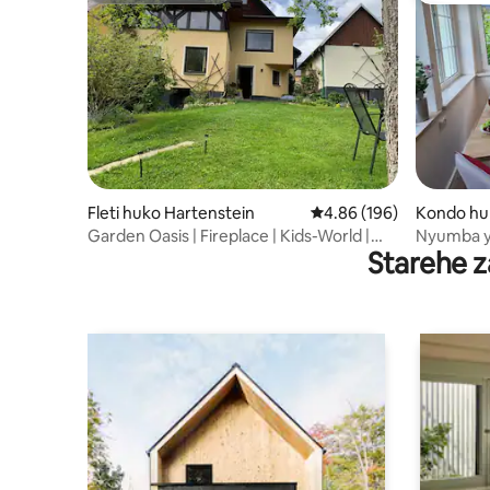
Fleti huko Hartenstein
Ukadiriaji wa wastani wa
4.86 (196)
Kondo hu
a
Garden Oasis | Fireplace | Kids-World |
Nyumba y
Starehe z
Vyumba 4
mahali pa