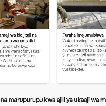
aji wa kidijitali na
Furaha imejumuishwa
alamu wanaosafiri
Wakati mwingine mahali
uendeko ni malazi. Kuanz
i ya starehe kwa
nyumba za mbao zilizo k
alamu wanaofanya kazi
ya mawe hadi nyumba za 
a mbali na ofisini na
zenye utulivu, nyumba hiz
e Wi-Fi na sehemu
kupangisha zimejaa vipe
usi za kufanyia kazi.
vya kipekee.
 na marupurupu kwa ajili ya ukaaji wa