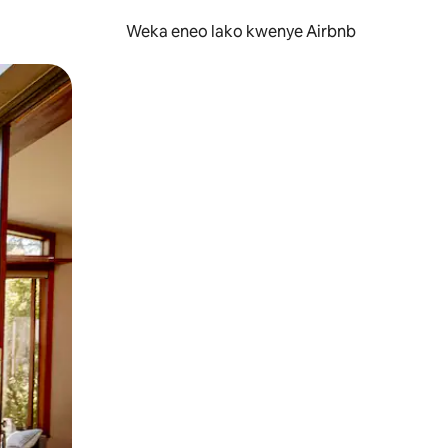
Weka eneo lako kwenye Airbnb
lezesha kidole kwenye ishara.