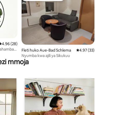
Ukadiriaji wa wastani wa 4.96 kati ya 5, tathmini 28
4.96 (28)
 shamba,
ini 57
Fleti huko Aue-Bad Schlema
Ukadiriaji wa wastani w
4.97 (33)
Nyumba kwa ajili ya Sikukuu
wezi mmoja