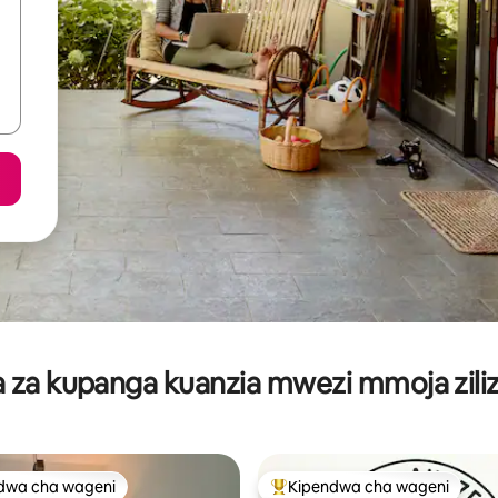
za kupanga kuanzia mwezi mmoja ziliz
dwa cha wageni
Kipendwa cha wageni
a maarufu cha wageni
Kipendwa maarufu cha wageni