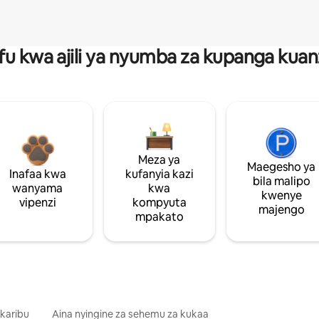
fu kwa ajili ya nyumba za kupanga ku
Meza ya
Maegesho ya
Inafaa kwa
kufanyia kazi
bila malipo
wanyama
kwa
kwenye
vipenzi
kompyuta
majengo
mpakato
 karibu
Aina nyingine za sehemu za kukaa