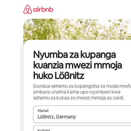
Ruka
kwenda
kwenye
maudhui
Nyumba za kupanga
kuanzia mwezi mmoja
huko Lößnitz
Gundua sehemu za kupangisha za muda mref
ambazo unahisi kama upo nyumbani kwa
sehemu za kukaa za mwezi mmoja au zaidi.
Mahali
Wakati matokeo yanapatikana, vinjari kwa kutumia
Kuingia