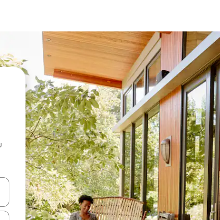
u
 vitufe vya vishale vya juu na chini au uchunguze kwa kugusa au kute