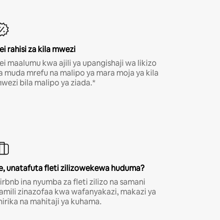
ei rahisi za kila mwezi
ei maalumu kwa ajili ya upangishaji wa likizo
a muda mrefu na malipo ya mara moja ya kila
wezi bila malipo ya ziada.*
e, unatafuta fleti zilizowekewa huduma?
irbnb ina nyumba za fleti zilizo na samani
amili zinazofaa kwa wafanyakazi, makazi ya
hirika na mahitaji ya kuhama.