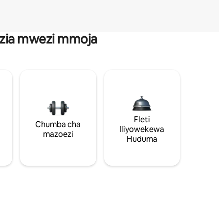
anzia mwezi mmoja
Fleti
Chumba cha
Iliyowekewa
mazoezi
Huduma