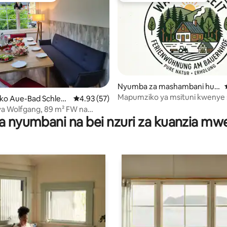
Nyumba za mashambani huk
o Schwarzenberg
Mapumziko ya msituni kwenye
 4.86 kati ya 5, tathmini 196
ko Aue-Bad Schlem
Ukadiriaji wa wastani wa 4.93 kati ya 5, tathm
4.93 (57)
asili safi, maegesho
a Wolfgang, 89 m² FW na
a nyumbani na bei nzuri za kuanzia m
 moto na bustani