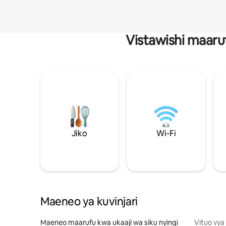
Vistawishi maaru
Jiko
Wi-Fi
Maeneo ya kuvinjari
Maeneo maarufu kwa ukaaji wa siku nyingi
Vituo vya