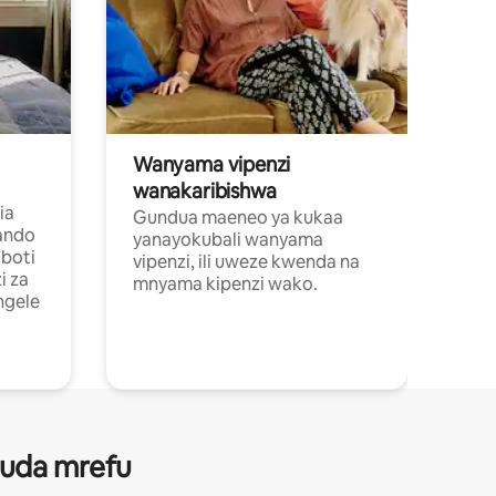
Wanyama vipenzi
wanakaribishwa
ia
Gundua maeneo ya kukaa
ando
yanayokubali wanyama
boti
vipenzi, ili uweze kwenda na
i za
mnyama kipenzi wako.
ngele
 muda mrefu