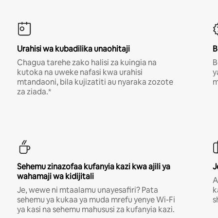
Urahisi wa kubadilika unaohitaji
B
Chagua tarehe zako halisi za kuingia na
B
kutoka na uweke nafasi kwa urahisi
y
mtandaoni, bila kujizatiti au nyaraka zozote
m
za ziada.*
Sehemu zinazofaa kufanyia kazi kwa ajili ya
J
wahamaji wa kidijitali
A
Je, wewe ni mtaalamu unayesafiri? Pata
k
sehemu ya kukaa ya muda mrefu yenye Wi-Fi
s
ya kasi na sehemu mahususi za kufanyia kazi.