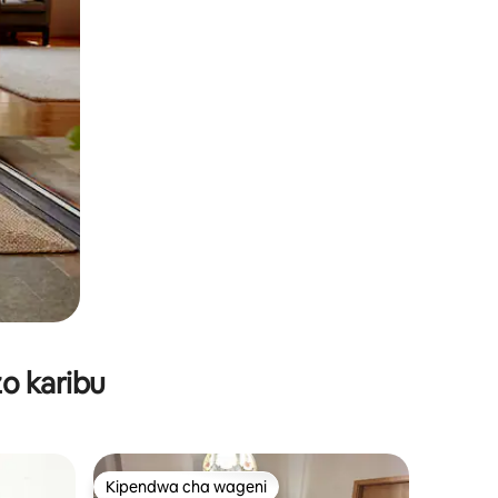
o karibu
Kipendwa cha wageni
Kipendwa cha wageni