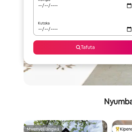
Kutoka
Tafuta
Nyumba 
Mwenyeji Bingwa
Kipen
Mwenyeji Bingwa
Kipendw