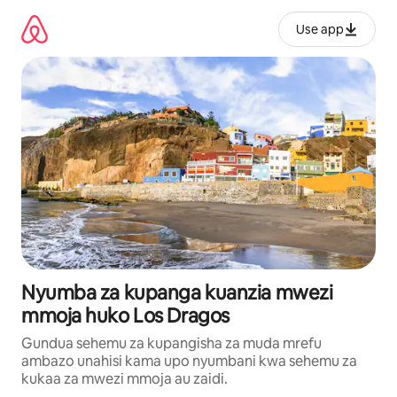
Ruka
kwenda
Use app
kwenye
maudhui
Nyumba za kupanga kuanzia mwezi
mmoja huko Los Dragos
Gundua sehemu za kupangisha za muda mrefu
ambazo unahisi kama upo nyumbani kwa sehemu za
kukaa za mwezi mmoja au zaidi.