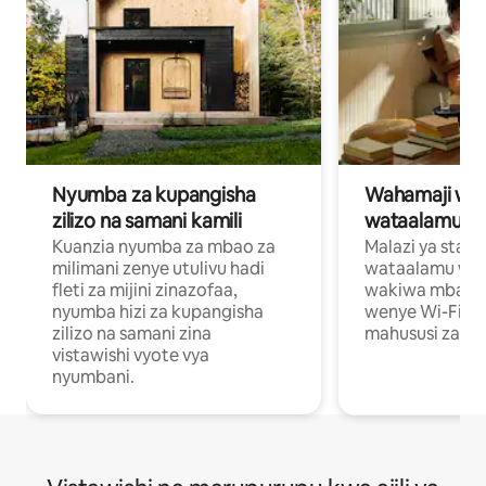
Nyumba za kupangisha
Wahamaji wa ki
zilizo na samani kamili
wataalamu wa
Kuanzia nyumba za mbao za
Malazi ya star
milimani zenye utulivu hadi
wataalamu wan
fleti za mijini zinazofaa,
wakiwa mbali na
nyumba hizi za kupangisha
wenye Wi-Fi n
zilizo na samani zina
mahususi za kuf
vistawishi vyote vya
nyumbani.