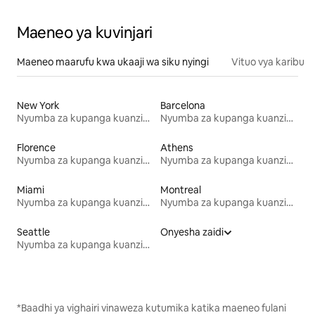
Maeneo ya kuvinjari
Maeneo maarufu kwa ukaaji wa siku nyingi
Vituo vya karibu
New York
Barcelona
Nyumba za kupanga kuanzia mwezi mmoja
Nyumba za kupanga kuanzia mwezi mmoja
Florence
Athens
Nyumba za kupanga kuanzia mwezi mmoja
Nyumba za kupanga kuanzia mwezi mmoja
Miami
Montreal
Nyumba za kupanga kuanzia mwezi mmoja
Nyumba za kupanga kuanzia mwezi mmoja
Seattle
Onyesha zaidi
Nyumba za kupanga kuanzia mwezi mmoja
*Baadhi ya vighairi vinaweza kutumika katika maeneo fulani