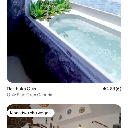
Fleti huko Guía
Ukadiriaji wa
4.83 (6)
Only Blue Gran Canaria
Kipendwa cha wageni
Kipendwa cha wageni