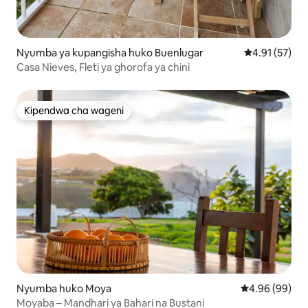
Nyumba ya kupangisha huko Buenlugar
Ukadiriaji wa 
4.91 (57)
Casa Nieves, Fleti ya ghorofa ya chini
Kipendwa cha wageni
Kipendwa cha wageni
Nyumba huko Moya
Ukadiriaji wa 
4.96 (99)
Moyaba – Mandhari ya Bahari na Bustani