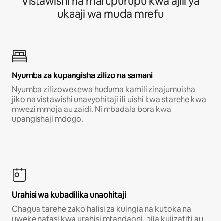
Vistawishi na marupurupu kwa ajili ya
ukaaji wa muda mrefu
Nyumba za kupangisha zilizo na samani
Nyumba zilizowekewa huduma kamili zinajumuisha
jiko na vistawishi unavyohitaji ili uishi kwa starehe kwa
mwezi mmoja au zaidi. Ni mbadala bora kwa
upangishaji mdogo.
Urahisi wa kubadilika unaohitaji
Chagua tarehe zako halisi za kuingia na kutoka na
uweke nafasi kwa urahisi mtandaoni, bila kujizatiti au