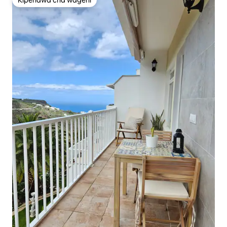
Kipendwa cha wageni
Kipendwa cha wageni