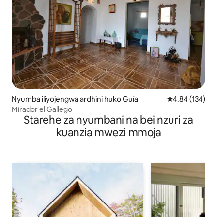
Nyumba iliyojengwa ardhini huko Guía
Ukadiriaji wa w
4.84 (134)
Mirador el Gallego
Starehe za nyumbani na bei nzuri za
kuanzia mwezi mmoja