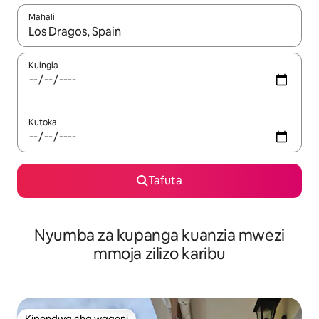
Mahali
Wakati matokeo yanapatikana, vinjari kwa kutumia vitufe vya v
Kuingia
Kutoka
Tafuta
Nyumba za kupanga kuanzia mwezi
mmoja zilizo karibu