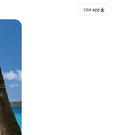
Use app
lezesha kidole kwenye ishara.