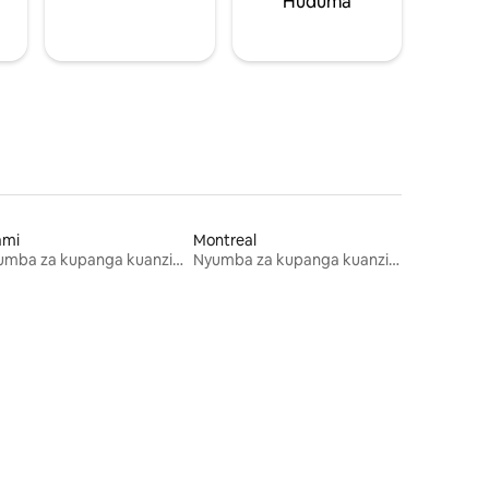
Huduma
ami
Montreal
Nyumba za kupanga kuanzia mwezi mmoja
Nyumba za kupanga kuanzia mwezi mmoja