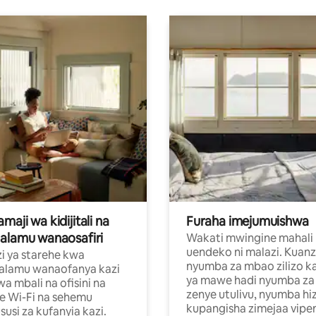
aji wa kidijitali na
Furaha imejumuishwa
alamu wanaosafiri
Wakati mwingine mahali
uendeko ni malazi. Kuanz
i ya starehe kwa
nyumba za mbao zilizo k
alamu wanaofanya kazi
ya mawe hadi nyumba za 
a mbali na ofisini na
zenye utulivu, nyumba hiz
e Wi-Fi na sehemu
kupangisha zimejaa vipe
usi za kufanyia kazi.