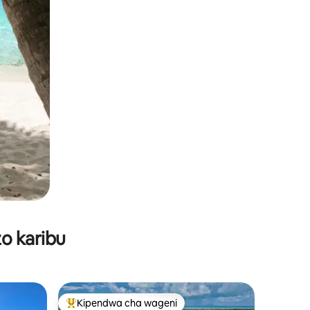
o karibu
Kipendwa cha wageni
Kipendwa maarufu cha wageni