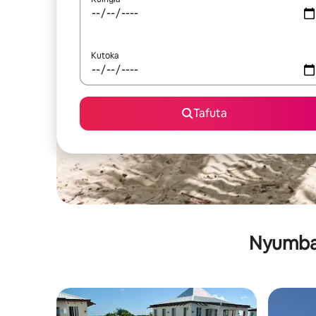
Kutoka
Tafuta
Nyumba 