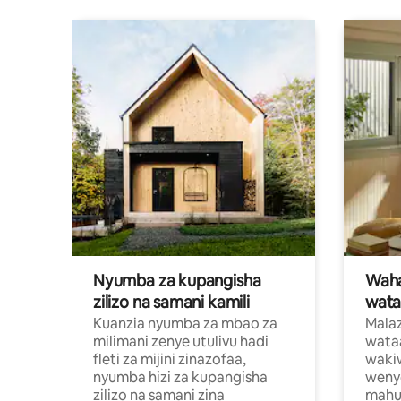
Nyumba za kupangisha
Waham
zilizo na samani kamili
wata
Kuanzia nyumba za mbao za
Malaz
milimani zenye utulivu hadi
wata
fleti za mijini zinazofaa,
wakiw
nyumba hizi za kupangisha
weny
zilizo na samani zina
mahus