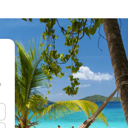
u
 vitufe vya vishale vya juu na chini au uchunguze kwa kugusa au kute