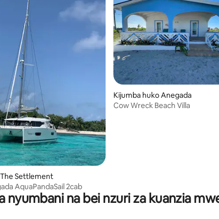
Kijumba huko Anegada
Cow Wreck Beach Villa
 The Settlement
gada AquaPandaSail 2cab
a nyumbani na bei nzuri za kuanzia m