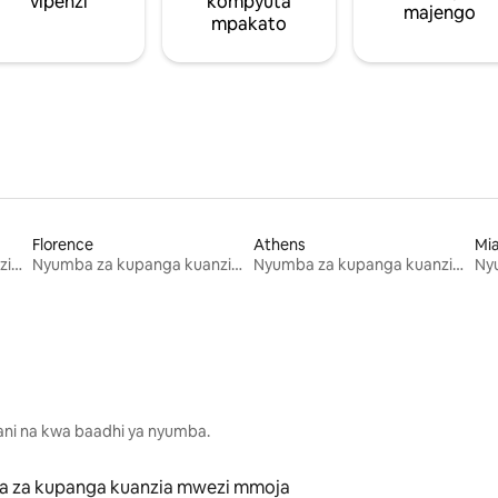
vipenzi
kompyuta
majengo
mpakato
Florence
Athens
Mi
Nyumba za kupanga kuanzia mwezi mmoja
Nyumba za kupanga kuanzia mwezi mmoja
Nyumba za kupanga kuanzia mwezi mmoja
lani na kwa baadhi ya nyumba.
 za kupanga kuanzia mwezi mmoja