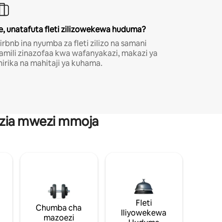
e, unatafuta fleti zilizowekewa huduma?
irbnb ina nyumba za fleti zilizo na samani
amili zinazofaa kwa wafanyakazi, makazi ya
hirika na mahitaji ya kuhama.
anzia mwezi mmoja
Fleti
Chumba cha
Iliyowekewa
mazoezi