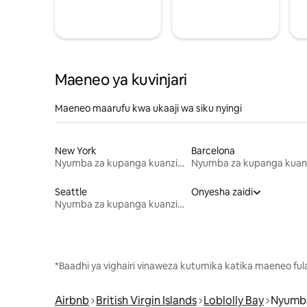
Maeneo ya kuvinjari
Maeneo maarufu kwa ukaaji wa siku nyingi
New York
Barcelona
Nyumba za kupanga kuanzia mwezi mmoja
Seattle
Onyesha zaidi
Nyumba za kupanga kuanzia mwezi mmoja
*Baadhi ya vighairi vinaweza kutumika katika maeneo fu
Airbnb
British Virgin Islands
Loblolly Bay
Nyumba