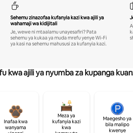
Sehemu zinazofaa kufanyia kazi kwa ajili ya
J
wahamaji wa kidijitali
A
Je, wewe ni mtaalamu unayesafiri? Pata
k
sehemu ya kukaa ya muda mrefu yenye Wi-Fi
s
ya kasi na sehemu mahususi za kufanyia kazi.
fu kwa ajili ya nyumba za kupanga ku
Meza ya
Maegesho ya
Inafaa kwa
kufanyia kazi
bila malipo
wanyama
kwa
kwenye