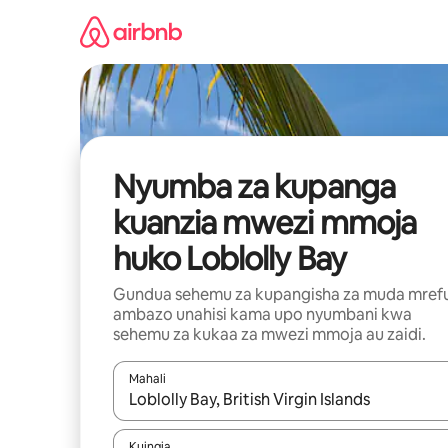
Ruka
kwenda
kwenye
maudhui
Nyumba za kupanga
kuanzia mwezi mmoja
huko Loblolly Bay
Gundua sehemu za kupangisha za muda mref
ambazo unahisi kama upo nyumbani kwa
sehemu za kukaa za mwezi mmoja au zaidi.
Mahali
Wakati matokeo yanapatikana, vinjari kwa kutumia
Kuingia