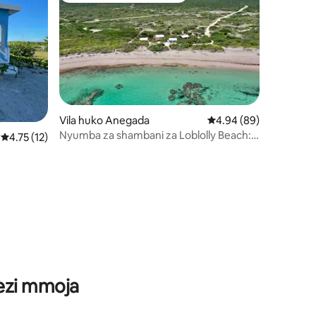
Vila huko Anegada
Ukadiriaji wa wastani w
4.94 (89)
Nyumba za shambani za Loblolly Beach:
Ukadiriaji wa wastani wa 4.75 kati ya 5, tathmini 12
4.75 (12)
KIJANI (chumba cha kulala 1/bafu 1)
wezi mmoja