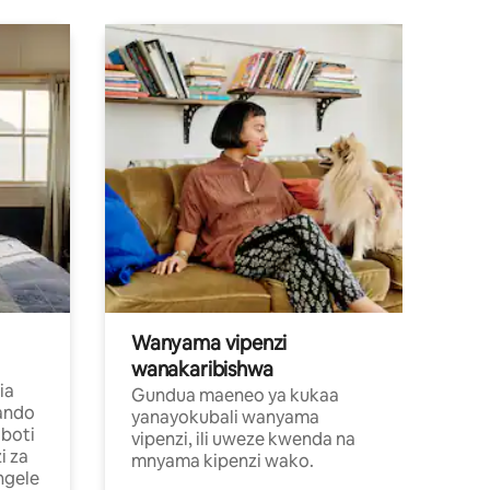
Wanyama vipenzi
wanakaribishwa
ia
Gundua maeneo ya kukaa
ando
yanayokubali wanyama
boti
vipenzi, ili uweze kwenda na
i za
mnyama kipenzi wako.
ngele