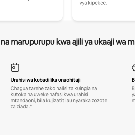
vya kipekee.
 na marupurupu kwa ajili ya ukaaji wa
Urahisi wa kubadilika unaohitaji
B
Chagua tarehe zako halisi za kuingia na
B
kutoka na uweke nafasi kwa urahisi
y
mtandaoni, bila kujizatiti au nyaraka zozote
m
za ziada.*