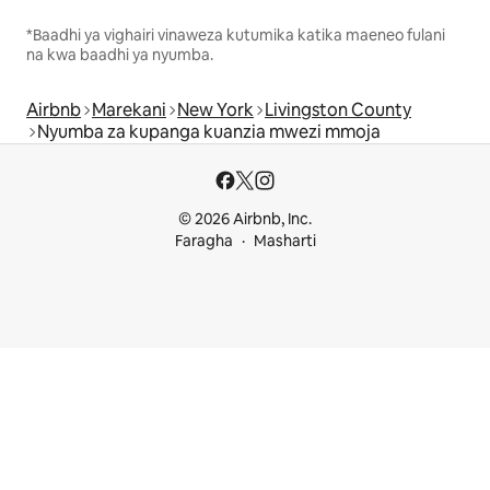
*Baadhi ya vighairi vinaweza kutumika katika maeneo fulani
na kwa baadhi ya nyumba.
Airbnb
Marekani
New York
Livingston County
Nyumba za kupanga kuanzia mwezi mmoja
© 2026 Airbnb, Inc.
Faragha
Masharti