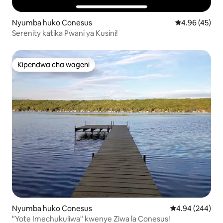
Nyumba huko Conesus
Ukadiriaji wa 
4.96 (45)
Serenity katika Pwani ya Kusini!
Kipendwa cha wageni
Kipendwa cha wageni
Nyumba huko Conesus
Ukadiriaji wa wa
4.94 (244)
"Yote Imechukuliwa" kwenye Ziwa la Conesus!