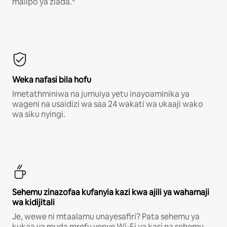
malipo ya ziada.*
Weka nafasi bila hofu
Imetathminiwa na jumuiya yetu inayoaminika ya
wageni na usaidizi wa saa 24 wakati wa ukaaji wako
wa siku nyingi.
Sehemu zinazofaa kufanyia kazi kwa ajili ya wahamaji
wa kidijitali
Je, wewe ni mtaalamu unayesafiri? Pata sehemu ya
kukaa ya muda mrefu yenye Wi-Fi ya kasi na sehemu