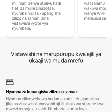
milimani zenye utulivu hadi
wataalamu wan
fleti za mijini zinazofaa,
wakiwa mbali na
nyumba hizi za kupangisha
wenye Wi-Fi n
zilizo na samani zina
mahususi za kuf
vistawishi vyote vya
nyumbani.
Vistawishi na marupurupu kwa ajili ya
ukaaji wa muda mrefu
Nyumba za kupangisha zilizo na samani
Nyumba zilizowekewa huduma kamili zinajumuisha
jiko na vistawishi unavyohitaji ili uishi kwa starehe kwa
mwezi mmoja au zaidi. Ni mbadala bora kwa