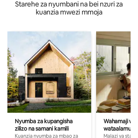
Starehe za nyumbani na bei nzuri za
kuanzia mwezi mmoja
Nyumba za kupangisha
Wahamaji wa ki
zilizo na samani kamili
wataalamu wa
Kuanzia nyumba za mbao za
Malazi ya star