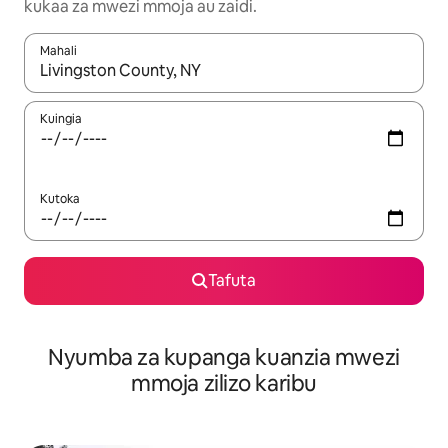
kukaa za mwezi mmoja au zaidi.
Mahali
Wakati matokeo yanapatikana, vinjari kwa kutumia vitufe vya v
Kuingia
Kutoka
Tafuta
Nyumba za kupanga kuanzia mwezi
mmoja zilizo karibu