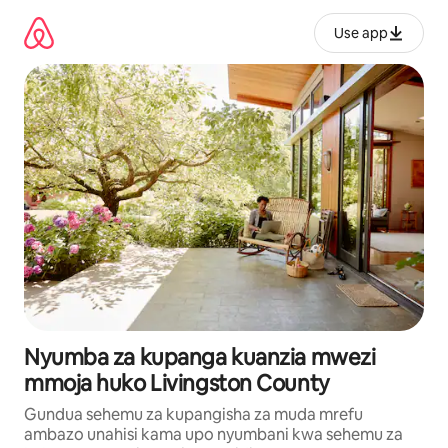
Ruka
kwenda
Use app
kwenye
maudhui
Nyumba za kupanga kuanzia mwezi
mmoja huko Livingston County
Gundua sehemu za kupangisha za muda mrefu
ambazo unahisi kama upo nyumbani kwa sehemu za