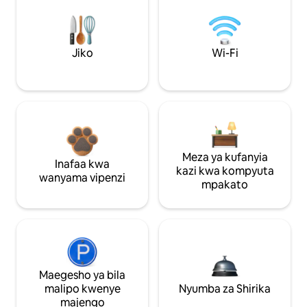
Jiko
Wi-Fi
Meza ya kufanyia
Inafaa kwa
kazi kwa kompyuta
wanyama vipenzi
mpakato
Maegesho ya bila
malipo kwenye
Nyumba za Shirika
majengo