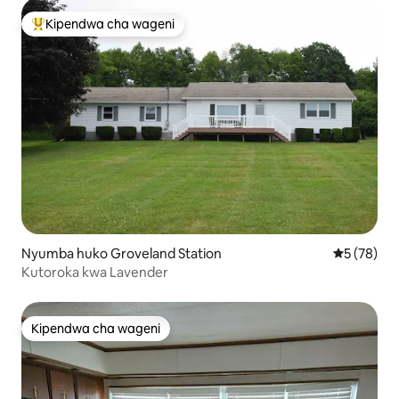
Kipendwa cha wageni
Kipendwa maarufu cha wageni
Nyumba huko Groveland Station
Ukadiriaji 
5 (78)
Kutoroka kwa Lavender
Kipendwa cha wageni
Kipendwa cha wageni