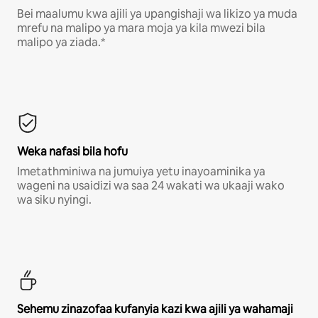
Bei maalumu kwa ajili ya upangishaji wa likizo ya muda
mrefu na malipo ya mara moja ya kila mwezi bila
malipo ya ziada.*
Weka nafasi bila hofu
Imetathminiwa na jumuiya yetu inayoaminika ya
wageni na usaidizi wa saa 24 wakati wa ukaaji wako
wa siku nyingi.
Sehemu zinazofaa kufanyia kazi kwa ajili ya wahamaji