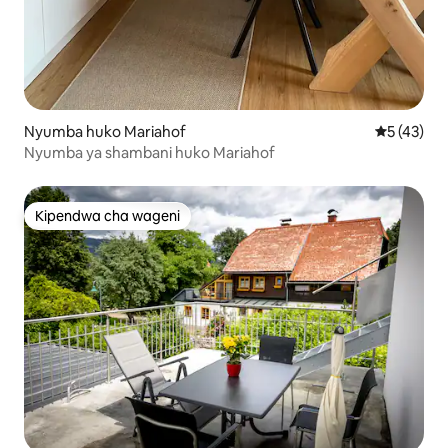
Nyumba huko Mariahof
Ukadiriaji 
5 (43)
Nyumba ya shambani huko Mariahof
Kipendwa cha wageni
Kipendwa cha wageni