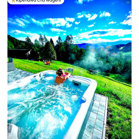
Kipendwa cha wageni
Kipendwa maarufu cha wageni