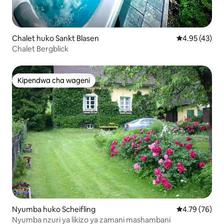
Chalet huko Sankt Blasen
Ukadiriaji wa 
4.95 (43)
Chalet Bergblick
Kipendwa cha wageni
Kipendwa cha wageni
Nyumba huko Scheifling
Ukadiriaji wa 
4.79 (76)
Nyumba nzuri ya likizo ya zamani mashambani