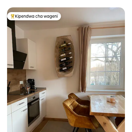
Kipendwa cha wageni
Kipendwa maarufu cha wageni