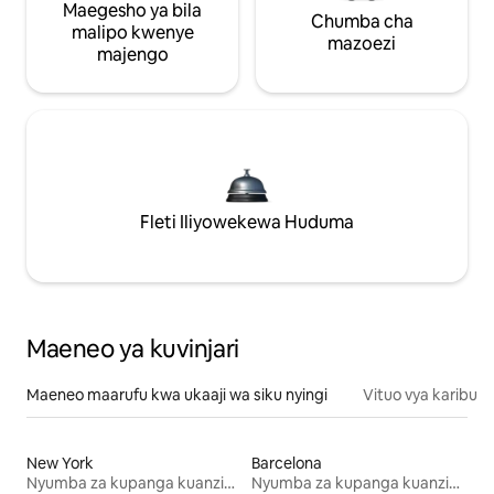
Maegesho ya bila
Chumba cha
malipo kwenye
mazoezi
majengo
Fleti Iliyowekewa Huduma
Maeneo ya kuvinjari
Maeneo maarufu kwa ukaaji wa siku nyingi
Vituo vya karibu
New York
Barcelona
Nyumba za kupanga kuanzia mwezi mmoja
Nyumba za kupanga kuanzia mwezi mmoja