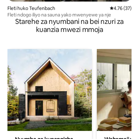
Fleti huko Teufenbach
Ukadiriaji wa 
4.76 (37)
Fleti ndogo iliyo na sauna yako mwenyewe ya nje
Starehe za nyumbani na bei nzuri za
kuanzia mwezi mmoja