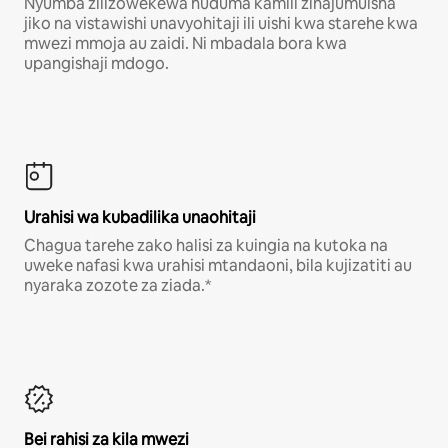
Nyumba zilizowekewa huduma kamili zinajumuisha
jiko na vistawishi unavyohitaji ili uishi kwa starehe kwa
mwezi mmoja au zaidi. Ni mbadala bora kwa
upangishaji mdogo.
Urahisi wa kubadilika unaohitaji
Chagua tarehe zako halisi za kuingia na kutoka na
uweke nafasi kwa urahisi mtandaoni, bila kujizatiti au
nyaraka zozote za ziada.*
Bei rahisi za kila mwezi