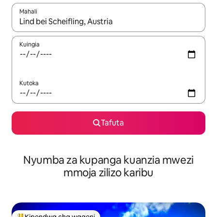
Mahali
Wakati matokeo yanapatikana, vinjari kwa kutumia vitufe vya v
Kuingia
Kutoka
Tafuta
Nyumba za kupanga kuanzia mwezi
mmoja zilizo karibu