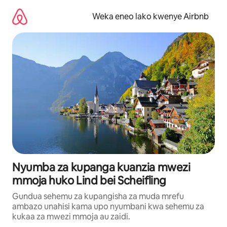
Ruka
kwenda
Weka eneo lako kwenye Airbnb
kwenye
maudhui
Nyumba za kupanga kuanzia mwezi
mmoja huko Lind bei Scheifling
Gundua sehemu za kupangisha za muda mrefu
ambazo unahisi kama upo nyumbani kwa sehemu za
kukaa za mwezi mmoja au zaidi.