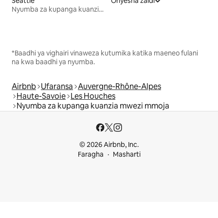
Seattle
Onyesha zaidi
Nyumba za kupanga kuanzia mwezi mmoja
*Baadhi ya vighairi vinaweza kutumika katika maeneo fulani
na kwa baadhi ya nyumba.
Airbnb
Ufaransa
Auvergne-Rhône-Alpes
Haute-Savoie
Les Houches
Nyumba za kupanga kuanzia mwezi mmoja
© 2026 Airbnb, Inc.
Faragha
Masharti