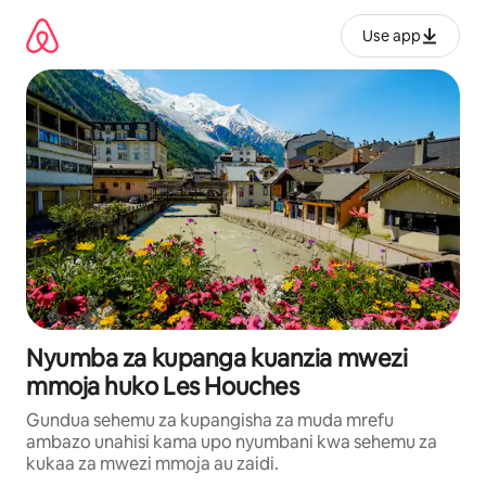
Ruka
kwenda
Use app
kwenye
maudhui
Nyumba za kupanga kuanzia mwezi
mmoja huko Les Houches
Gundua sehemu za kupangisha za muda mrefu
ambazo unahisi kama upo nyumbani kwa sehemu za
kukaa za mwezi mmoja au zaidi.