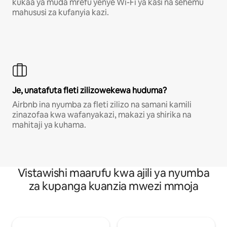
kukaa ya muda mrefu yenye Wi-Fi ya kasi na sehemu
mahususi za kufanyia kazi.
Je, unatafuta fleti zilizowekewa huduma?
Airbnb ina nyumba za fleti zilizo na samani kamili
zinazofaa kwa wafanyakazi, makazi ya shirika na
mahitaji ya kuhama.
Vistawishi maarufu kwa ajili ya nyumba
za kupanga kuanzia mwezi mmoja