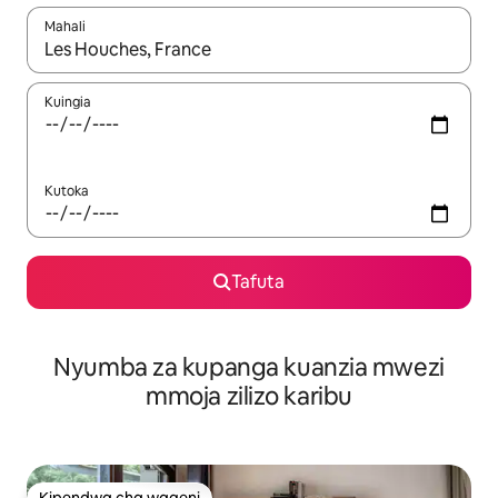
Mahali
Wakati matokeo yanapatikana, vinjari kwa kutumia vitufe vya v
Kuingia
Kutoka
Tafuta
Nyumba za kupanga kuanzia mwezi
mmoja zilizo karibu