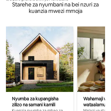
Starehe za nyumbani na bei nzuri za
kuanzia mwezi mmoja
Nyumba za kupangisha
Wahamaji wa ki
zilizo na samani kamili
wataalamu wa
Kuanzia nyumba za mbao za
Malazi ya star