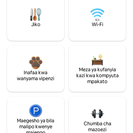
Jiko
Wi-Fi
Meza ya kufanyia
Inafaa kwa
kazi kwa kompyuta
wanyama vipenzi
mpakato
Maegesho ya bila
Chumba cha
malipo kwenye
mazoezi
majengo