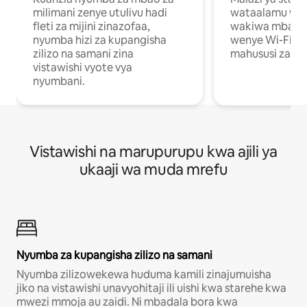
milimani zenye utulivu hadi
wataalamu wan
fleti za mijini zinazofaa,
wakiwa mbali na
nyumba hizi za kupangisha
wenye Wi-Fi n
zilizo na samani zina
mahususi za kuf
vistawishi vyote vya
nyumbani.
Vistawishi na marupurupu kwa ajili ya
ukaaji wa muda mrefu
Nyumba za kupangisha zilizo na samani
Nyumba zilizowekewa huduma kamili zinajumuisha
jiko na vistawishi unavyohitaji ili uishi kwa starehe kwa
mwezi mmoja au zaidi. Ni mbadala bora kwa