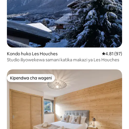
Kondo huko Les Houches
Ukadiriaji wa 
4.81 (97)
Studio iliyowekewa samani katika makazi ya Les Houches
Kipendwa cha wageni
Kipendwa cha wageni