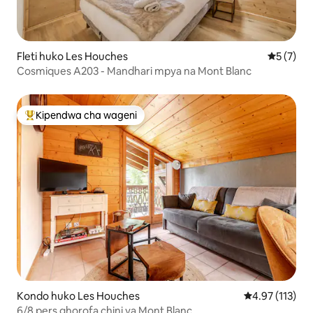
Fleti huko Les Houches
Ukadiriaji
5 (7)
Cosmiques A203 - Mandhari mpya na Mont Blanc
Kipendwa cha wageni
Kipendwa maarufu cha wageni
Kondo huko Les Houches
Ukadiriaji wa w
4.97 (113)
6/8 pers ghorofa chini ya Mont Blanc