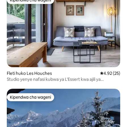
Kipendwa cha wageni
Kipendwa cha wageni
Fleti huko Les Houches
Ukadiriaji wa 
4.92 (25)
Studio yenye nafasi kubwa ya L'Essert kwa ajili ya
Mionekano ya Milima na Utulivu
Kipendwa cha wageni
Kipendwa cha wageni