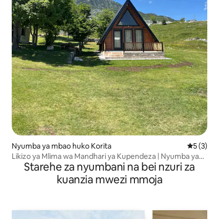
Nyumba ya mbao huko Korita
Ukadiriaji
5 (3)
Likizo ya Mlima wa Mandhari ya Kupendeza | Nyumba ya
Starehe za nyumbani na bei nzuri za
Shambani ya Grlo Sokolovo
kuanzia mwezi mmoja