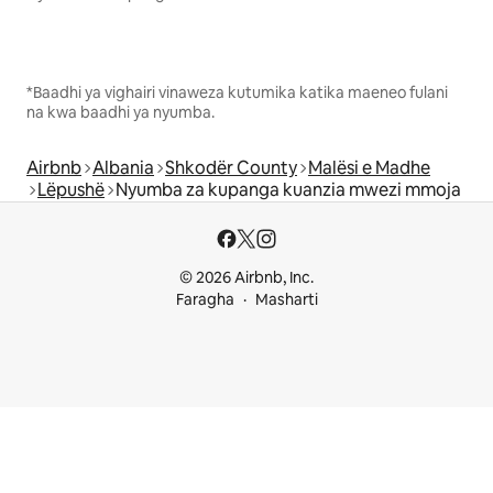
*Baadhi ya vighairi vinaweza kutumika katika maeneo fulani
na kwa baadhi ya nyumba.
Airbnb
Albania
Shkodër County
Malësi e Madhe
Lëpushë
Nyumba za kupanga kuanzia mwezi mmoja
© 2026 Airbnb, Inc.
Faragha
Masharti