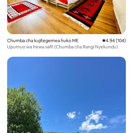
Chumba cha kujitegemea huko ME
Ukadiriaji wa w
4.94 (104)
Upumuo wa hewa safi! (Chumba cha Rangi Nyekundu)