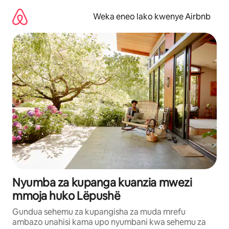
Ruka
kwenda
Weka eneo lako kwenye Airbnb
kwenye
maudhui
Nyumba za kupanga kuanzia mwezi
mmoja huko Lëpushë
Gundua sehemu za kupangisha za muda mrefu
ambazo unahisi kama upo nyumbani kwa sehemu za