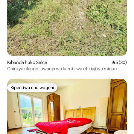
Kibanda huko Selcë
Ukadiriaji 
5 (30)
Chini ya ukingo, uwanja wa kambi wa ufikiaji wa miguu
pekee
Kipendwa cha wageni
Kipendwa cha wageni