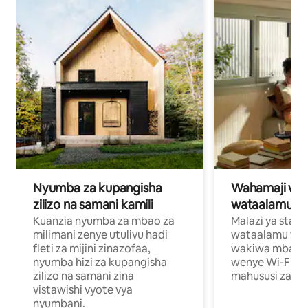
Nyumba za kupangisha
Wahamaji wa ki
zilizo na samani kamili
wataalamu wa
Kuanzia nyumba za mbao za
Malazi ya star
milimani zenye utulivu hadi
wataalamu wan
fleti za mijini zinazofaa,
wakiwa mbali na
nyumba hizi za kupangisha
wenye Wi-Fi n
zilizo na samani zina
mahususi za kuf
vistawishi vyote vya
nyumbani.