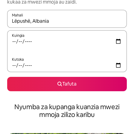
kukaa za mwezi mmoja au zaidi.
Mahali
Wakati matokeo yanapatikana, vinjari kwa kutumia vitufe vya v
Kuingia
Kutoka
Tafuta
Nyumba za kupanga kuanzia mwezi
mmoja zilizo karibu