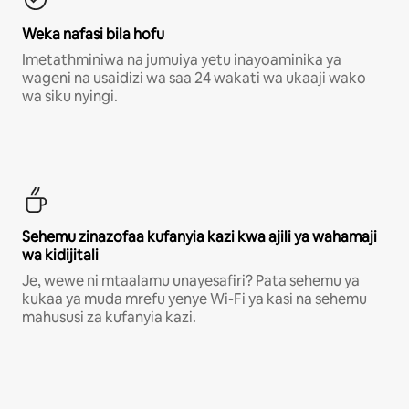
Weka nafasi bila hofu
Imetathminiwa na jumuiya yetu inayoaminika ya
wageni na usaidizi wa saa 24 wakati wa ukaaji wako
wa siku nyingi.
Sehemu zinazofaa kufanyia kazi kwa ajili ya wahamaji
wa kidijitali
Je, wewe ni mtaalamu unayesafiri? Pata sehemu ya
kukaa ya muda mrefu yenye Wi-Fi ya kasi na sehemu
mahususi za kufanyia kazi.