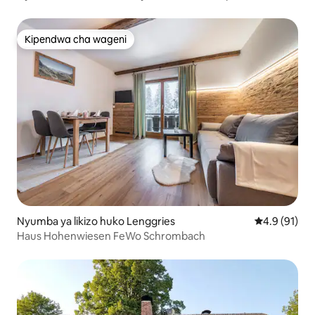
Kipendwa cha wageni
Kipendwa cha wageni
Nyumba ya likizo huko Lenggries
Ukadiriaji wa
4.9 (91)
Haus Hohenwiesen FeWo Schrombach