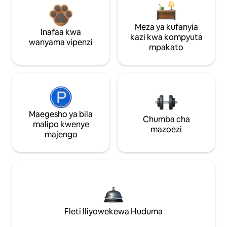
Meza ya kufanyia
Inafaa kwa
kazi kwa kompyuta
wanyama vipenzi
mpakato
Maegesho ya bila
Chumba cha
malipo kwenye
mazoezi
majengo
Fleti Iliyowekewa Huduma