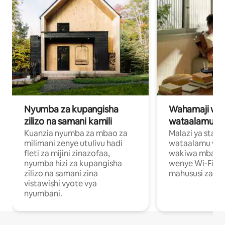
Nyumba za kupangisha
Wahamaji wa ki
zilizo na samani kamili
wataalamu wa
Kuanzia nyumba za mbao za
Malazi ya star
milimani zenye utulivu hadi
wataalamu wan
fleti za mijini zinazofaa,
wakiwa mbali na
nyumba hizi za kupangisha
wenye Wi-Fi n
zilizo na samani zina
mahususi za kuf
vistawishi vyote vya
nyumbani.