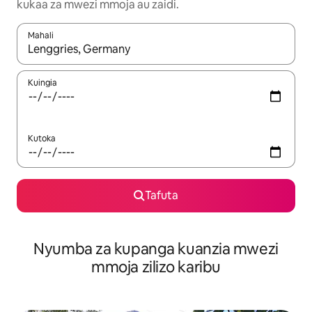
kukaa za mwezi mmoja au zaidi.
Mahali
Wakati matokeo yanapatikana, vinjari kwa kutumia vitufe vya v
Kuingia
Kutoka
Tafuta
Nyumba za kupanga kuanzia mwezi
mmoja zilizo karibu