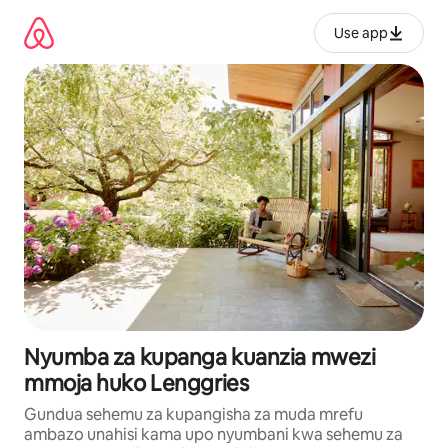
Ruka
kwenda
Use app
kwenye
maudhui
Nyumba za kupanga kuanzia mwezi
mmoja huko Lenggries
Gundua sehemu za kupangisha za muda mrefu
ambazo unahisi kama upo nyumbani kwa sehemu za