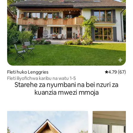
Fleti huko Lenggries
Ukadiriaji wa 
4.79 (67)
Fleti iliyofichwa karibu na watu 1-5
Starehe za nyumbani na bei nzuri za
kuanzia mwezi mmoja