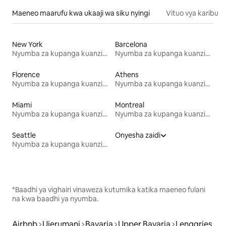
Maeneo maarufu kwa ukaaji wa siku nyingi
Vituo vya karibu
New York
Barcelona
Nyumba za kupanga kuanzia mwezi mmoja
Nyumba za kupanga kuanzia mwezi mmoja
Florence
Athens
Nyumba za kupanga kuanzia mwezi mmoja
Nyumba za kupanga kuanzia mwezi mmoja
Miami
Montreal
Nyumba za kupanga kuanzia mwezi mmoja
Nyumba za kupanga kuanzia mwezi mmoja
Seattle
Onyesha zaidi
Nyumba za kupanga kuanzia mwezi mmoja
*Baadhi ya vighairi vinaweza kutumika katika maeneo fulani
na kwa baadhi ya nyumba.
Airbnb
Ujerumani
Bavaria
Upper Bavaria
Lenggries