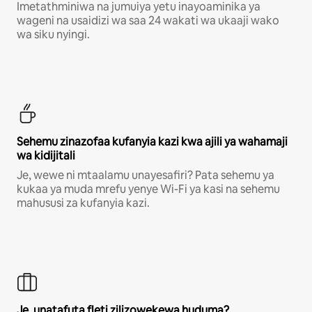
Imetathminiwa na jumuiya yetu inayoaminika ya
wageni na usaidizi wa saa 24 wakati wa ukaaji wako
wa siku nyingi.
Sehemu zinazofaa kufanyia kazi kwa ajili ya wahamaji
wa kidijitali
Je, wewe ni mtaalamu unayesafiri? Pata sehemu ya
kukaa ya muda mrefu yenye Wi-Fi ya kasi na sehemu
mahususi za kufanyia kazi.
Je, unatafuta fleti zilizowekewa huduma?