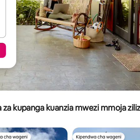
za kupanga kuanzia mwezi mmoja ziliz
a cha wageni
Kipendwa cha wageni
a cha wageni
Kipendwa cha wageni