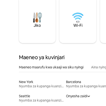
Jiko
Wi-Fi
Maeneo ya kuvinjari
Maeneo maarufu kwa ukaaji wa siku nyingi
Aina nyin
New York
Barcelona
Nyumba za kupanga kuanzia mwezi mmoja
Seattle
Onyesha zaidi
Nyumba za kupanga kuanzia mwezi mmoja