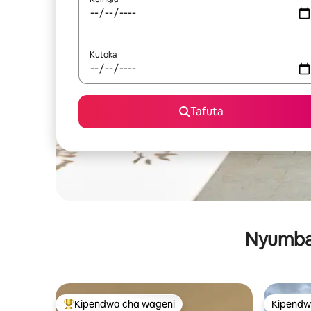
Kutoka
Tafuta
Nyumba 
Kipendwa cha wageni
Kipendw
Kipendwa maarufu cha wageni
Kipendw