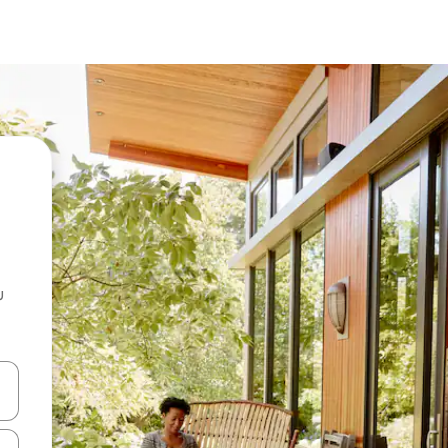
u
 vitufe vya vishale vya juu na chini au uchunguze kwa kugusa au kute