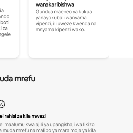
wanakaribishwa
ia
Gundua maeneo ya kukaa
ando
yanayokubali wanyama
boti
vipenzi, ili uweze kwenda na
i za
mnyama kipenzi wako.
ngele
 muda mrefu
ei rahisi za kila mwezi
ei maalumu kwa ajili ya upangishaji wa likizo
a muda mrefu na malipo ya mara moja ya kila