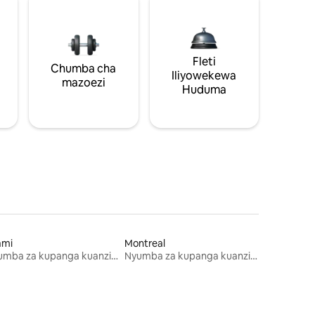
Fleti
Chumba cha
Iliyowekewa
mazoezi
Huduma
ami
Montreal
Nyumba za kupanga kuanzia mwezi mmoja
Nyumba za kupanga kuanzia mwezi mmoja