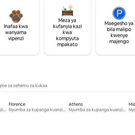
Meza ya
Maegesho ya
Inafaa kwa
kufanyia kazi
bila malipo
wanyama
kwa
kwenye
vipenzi
kompyuta
majengo
mpakato
gine za sehemu za kukaa
Florence
Athens
Mi
Nyumba za kupanga kuanzia mwezi mmoja
Nyumba za kupanga kuanzia mwezi mmoja
Nyumba za kupanga kuanzia mwezi mmoja