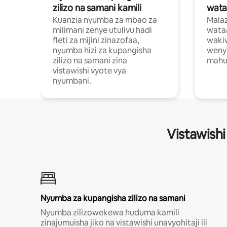
zilizo na samani kamili
wata
Kuanzia nyumba za mbao za
Malaz
milimani zenye utulivu hadi
wata
fleti za mijini zinazofaa,
wakiw
nyumba hizi za kupangisha
weny
zilizo na samani zina
mahus
vistawishi vyote vya
nyumbani.
Vistawishi
Nyumba za kupangisha zilizo na samani
Nyumba zilizowekewa huduma kamili
zinajumuisha jiko na vistawishi unavyohitaji ili