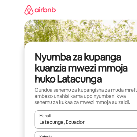
Ruka
kwenda
kwenye
maudhui
Nyumba za kupanga
kuanzia mwezi mmoja
huko Latacunga
Gundua sehemu za kupangisha za muda mref
ambazo unahisi kama upo nyumbani kwa
sehemu za kukaa za mwezi mmoja au zaidi.
Mahali
Wakati matokeo yanapatikana, vinjari kwa kutumia
Kuingia