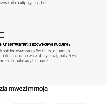
wezi bila malipo ya ziada.*
e, unatafuta fleti zilizowekewa huduma?
irbnb ina nyumba za fleti zilizo na samani
amili zinazofaa kwa wafanyakazi, makazi ya
hirika na mahitaji ya kuhama.
anzia mwezi mmoja