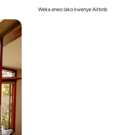
Weka eneo lako kwenye Airbnb
lezesha kidole kwenye ishara.