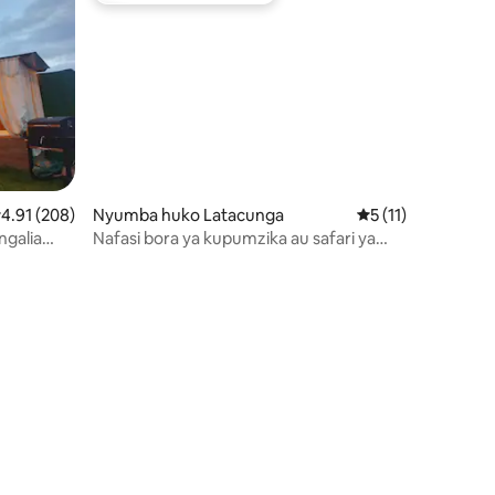
kadiriaji wa wastani wa 4.91 kati ya 5, tathmini 208
4.91 (208)
Nyumba huko Latacunga
Ukadiriaji wa wasta
5 (11)
ngalia
Nafasi bora ya kupumzika au safari ya
kazi
ini 23