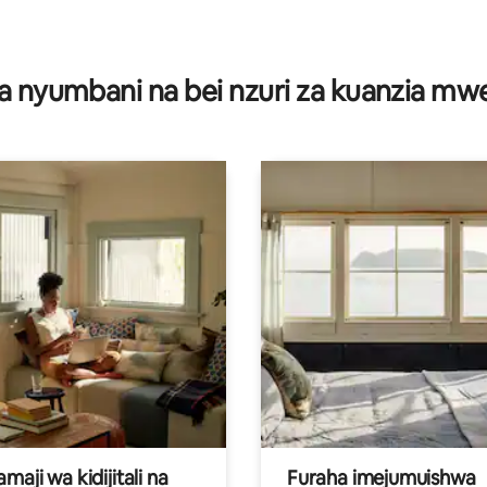
a 4.94 kati ya 5, tathmini 51
a nyumbani na bei nzuri za kuanzia m
aji wa kidijitali na
Furaha imejumuishwa