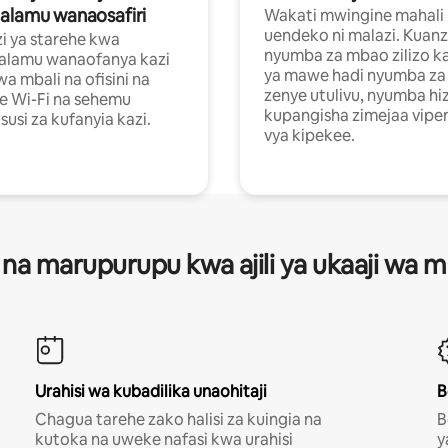
alamu wanaosafiri
Wakati mwingine mahali
uendeko ni malazi. Kuanz
i ya starehe kwa
nyumba za mbao zilizo k
alamu wanaofanya kazi
ya mawe hadi nyumba za 
a mbali na ofisini na
zenye utulivu, nyumba hiz
e Wi-Fi na sehemu
kupangisha zimejaa vipe
usi za kufanyia kazi.
vya kipekee.
 na marupurupu kwa ajili ya ukaaji wa
Urahisi wa kubadilika unaohitaji
B
Chagua tarehe zako halisi za kuingia na
B
kutoka na uweke nafasi kwa urahisi
y