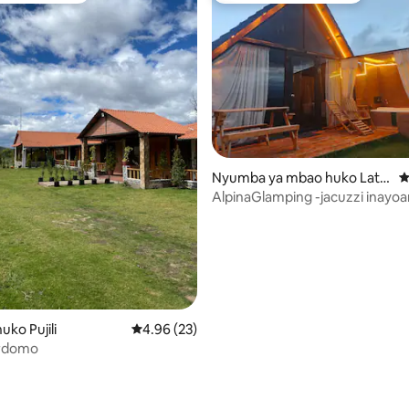
Nyumba ya mbao huko Lata
U
cunga
AlpinaGlamping -jacuzzi inayoa
milima
ko Pujili
Ukadiriaji wa wastani wa 4.96 kati ya 5, tathm
4.96 (23)
ordomo