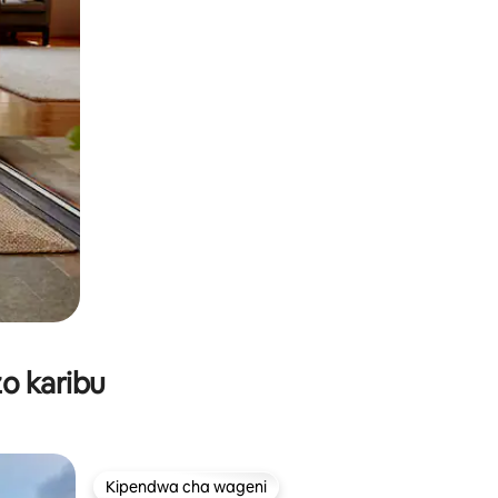
o karibu
Kipendwa cha wageni
Kipendwa cha wageni