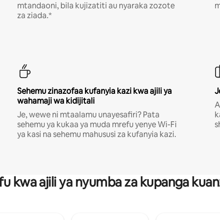
mtandaoni, bila kujizatiti au nyaraka zozote
m
za ziada.*
Sehemu zinazofaa kufanyia kazi kwa ajili ya
J
wahamaji wa kidijitali
A
Je, wewe ni mtaalamu unayesafiri? Pata
k
sehemu ya kukaa ya muda mrefu yenye Wi-Fi
s
ya kasi na sehemu mahususi za kufanyia kazi.
fu kwa ajili ya nyumba za kupanga ku