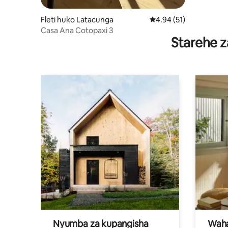
Fleti huko Latacunga
Ukadiriaji wa wastani w
4.94 (51)
Casa Ana Cotopaxi 3
Starehe z
Nyumba za kupangisha
Waham