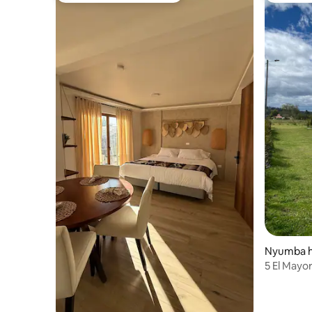
Nyumba hu
5 El May