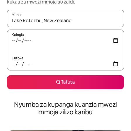
kukaa za mwezi mmoja au zaidi.
Mahali
Wakati matokeo yanapatikana, vinjari kwa kutumia vitufe vya v
Kuingia
Kutoka
Tafuta
Nyumba za kupanga kuanzia mwezi
mmoja zilizo karibu