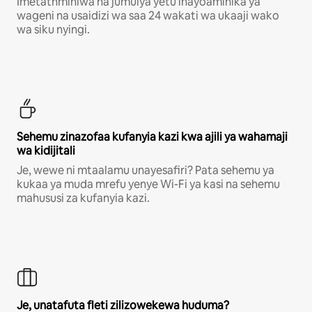
Imetathminiwa na jumuiya yetu inayoaminika ya
wageni na usaidizi wa saa 24 wakati wa ukaaji wako
wa siku nyingi.
Sehemu zinazofaa kufanyia kazi kwa ajili ya wahamaji
wa kidijitali
Je, wewe ni mtaalamu unayesafiri? Pata sehemu ya
kukaa ya muda mrefu yenye Wi-Fi ya kasi na sehemu
mahususi za kufanyia kazi.
Je, unatafuta fleti zilizowekewa huduma?