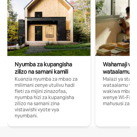
Nyumba za kupangisha
Wahamaji wa ki
zilizo na samani kamili
wataalamu wa
Kuanzia nyumba za mbao za
Malazi ya star
milimani zenye utulivu hadi
wataalamu wan
fleti za mijini zinazofaa,
wakiwa mbali na
nyumba hizi za kupangisha
wenye Wi-Fi n
zilizo na samani zina
mahususi za kuf
vistawishi vyote vya
nyumbani.