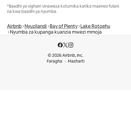
*Baadhi ya vighairi vinaweza kutumika katika maeneo fulani
na kwa baadhi ya nyumba.
Airbnb
Nyuzilandi
Bay of Plenty
Lake Rotoehu
Nyumba za kupanga kuanzia mwezi mmoja
© 2026 Airbnb, Inc.
Faragha
Masharti