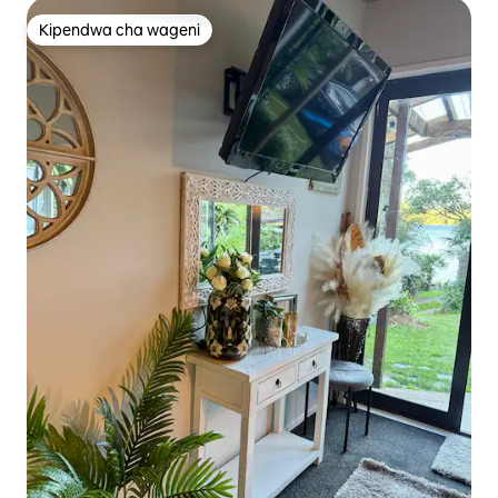
Kipendwa cha wageni
Kipendwa cha wageni