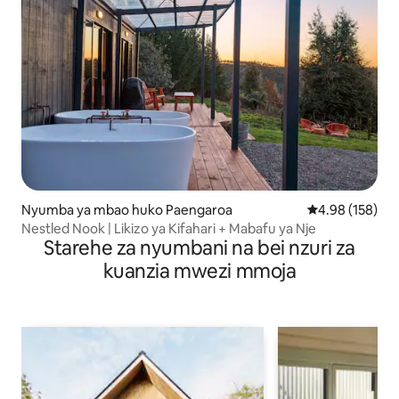
Nyumba ya mbao huko Paengaroa
Ukadiriaji wa w
4.98 (158)
Nestled Nook | Likizo ya Kifahari + Mabafu ya Nje
Starehe za nyumbani na bei nzuri za
kuanzia mwezi mmoja