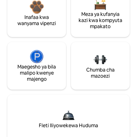
Meza ya kufanyia
Inafaa kwa
kazi kwa kompyuta
wanyama vipenzi
mpakato
Maegesho ya bila
Chumba cha
malipo kwenye
mazoezi
majengo
Fleti Iliyowekewa Huduma