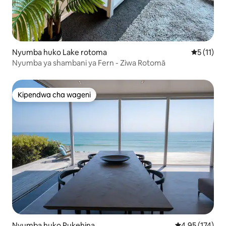
Nyumba huko Lake rotoma
Ukadiriaji
5 (11)
Nyumba ya shambani ya Fern - Ziwa Rotomā
Kipendwa cha wageni
Kipendwa cha wageni
Nyumba huko Pukehina
Ukadiriaji wa w
4.95 (174)