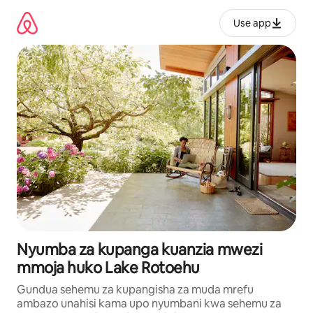
Ruka
kwenda
Use app
kwenye
maudhui
Nyumba za kupanga kuanzia mwezi
mmoja huko Lake Rotoehu
Gundua sehemu za kupangisha za muda mrefu
ambazo unahisi kama upo nyumbani kwa sehemu za