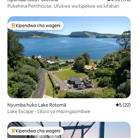
Pukehina Penthouse: Ufukwe wa kipekee wa kifahari
Kipendwa cha wageni
Kipendwa maarufu cha wageni
Nyumba huko Lake Rotomā
Ukadiriaji 
5 (22)
Lake Escape - Likizo ya mazingaombwe
Kipendwa cha wageni
Kipendwa maarufu cha wageni