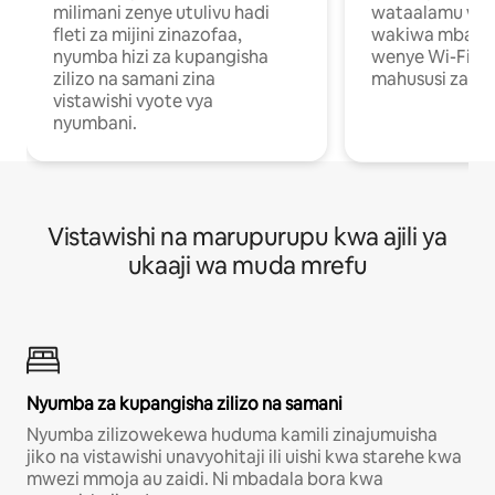
milimani zenye utulivu hadi
wataalamu wan
fleti za mijini zinazofaa,
wakiwa mbali na
nyumba hizi za kupangisha
wenye Wi-Fi n
zilizo na samani zina
mahususi za kuf
vistawishi vyote vya
nyumbani.
Vistawishi na marupurupu kwa ajili ya
ukaaji wa muda mrefu
Nyumba za kupangisha zilizo na samani
Nyumba zilizowekewa huduma kamili zinajumuisha
jiko na vistawishi unavyohitaji ili uishi kwa starehe kwa
mwezi mmoja au zaidi. Ni mbadala bora kwa