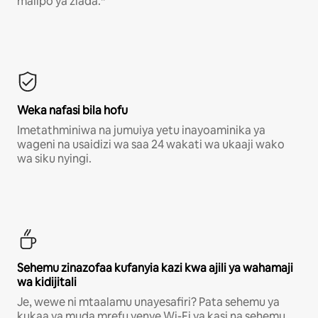
malipo ya ziada.*
Weka nafasi bila hofu
Imetathminiwa na jumuiya yetu inayoaminika ya
wageni na usaidizi wa saa 24 wakati wa ukaaji wako
wa siku nyingi.
Sehemu zinazofaa kufanyia kazi kwa ajili ya wahamaji
wa kidijitali
Je, wewe ni mtaalamu unayesafiri? Pata sehemu ya
kukaa ya muda mrefu yenye Wi-Fi ya kasi na sehemu