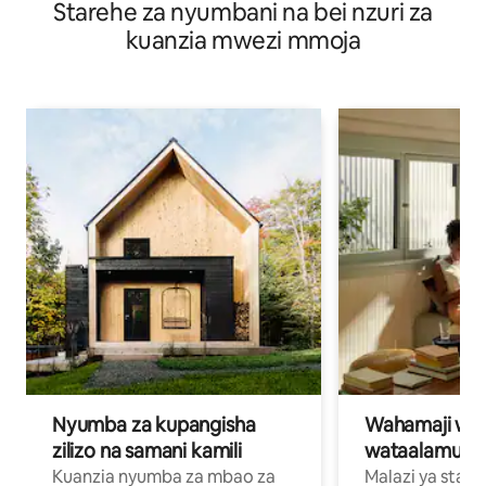
Starehe za nyumbani na bei nzuri za
5, Beseni la Maji Moto na +
kuanzia mwezi mmoja
Nyumba za kupangisha
Wahamaji wa ki
zilizo na samani kamili
wataalamu wa
Kuanzia nyumba za mbao za
Malazi ya star