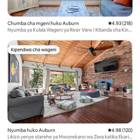
Chumba cha mgeni huko Auburn
Ukadiriaji wa w
4.93 (218)
Nyumba ya Kulala Wageni ya River View | Kitanda cha King
+ Wi-Fi ya Kasi
Kipendwa cha wageni
Kipendwa cha wageni
Nyumba huko Auburn
Ukadiriaji wa w
4.98 (120)
Likizo yenye starehe ya Mwonekano wa Ziwa katika Ekari