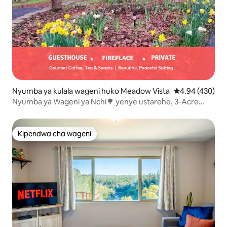
Nyumba ya kulala wageni huko Meadow Vista
Ukadiriaji wa w
4.94 (430)
Nyumba ya Wageni ya Nchi🌳 yenye ustarehe, 3-Acre
Peace Peace Retreat🍃
Kipendwa cha wageni
Kipendwa cha wageni