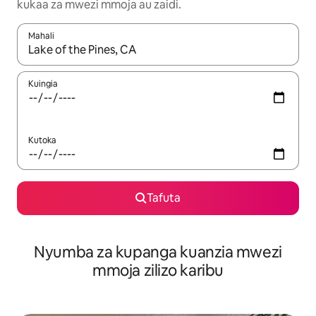
kukaa za mwezi mmoja au zaidi.
Mahali
Wakati matokeo yanapatikana, vinjari kwa kutumia vitufe vya v
Kuingia
Kutoka
Tafuta
Nyumba za kupanga kuanzia mwezi
mmoja zilizo karibu