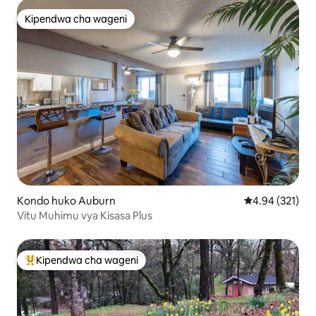
Kipendwa cha wageni
Kipendwa cha wageni
Kondo huko Auburn
Ukadiriaji wa w
4.94 (321)
Vitu Muhimu vya Kisasa Plus
Kipendwa cha wageni
Kipendwa maarufu cha wageni