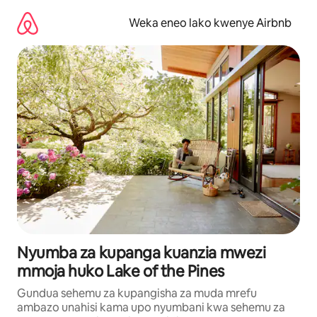
Ruka
kwenda
Weka eneo lako kwenye Airbnb
kwenye
maudhui
Nyumba za kupanga kuanzia mwezi
mmoja huko Lake of the Pines
Gundua sehemu za kupangisha za muda mrefu
ambazo unahisi kama upo nyumbani kwa sehemu za