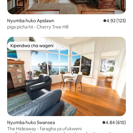
Nyumba huko Apslawn
Ukadiriaji wa w
4.92 (123)
piga picha hii - Cherry Tree Hill
Kipendwa cha wageni
Kipendwa cha wageni
Nyumba huko Swansea
Ukadiriaji wa w
4.84 (610)
The Hideaway - faragha ya ufukweni