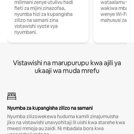
milimani zenye utulivu hadi
wataalamu wan
fleti za mijini zinazofaa,
wakiwa mbali na
nyumba hizi za kupangisha
wenye Wi-Fi n
zilizo na samani zina
mahususi za kuf
vistawishi vyote vya
nyumbani.
Vistawishi na marupurupu kwa ajili ya
ukaaji wa muda mrefu
Nyumba za kupangisha zilizo na samani
Nyumba zilizowekewa huduma kamili zinajumuisha
jiko na vistawishi unavyohitaji ili uishi kwa starehe kwa
mwezi mmoja au zaidi. Ni mbadala bora kwa