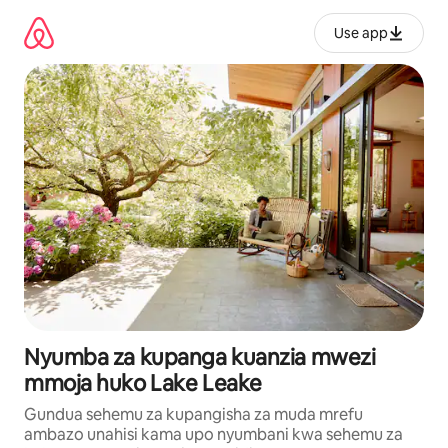
Ruka
kwenda
Use app
kwenye
maudhui
Nyumba za kupanga kuanzia mwezi
mmoja huko Lake Leake
Gundua sehemu za kupangisha za muda mrefu
ambazo unahisi kama upo nyumbani kwa sehemu za