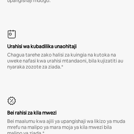
upangishaji mdogo.
Urahisi wa kubadilika unaohitaji
Chagua tarehe zako halisi za kuingia na kutoka na
uweke nafasi kwa urahisi mtandaoni, bila kujizatiti au
nyaraka zozote za ziada.*
Bei rahisi za kila mwezi
Bei maalumu kwa ajili ya upangishaji wa likizo ya muda
mrefu na malipo ya mara moja ya kila mwezi bila
malipo ya ziada.*