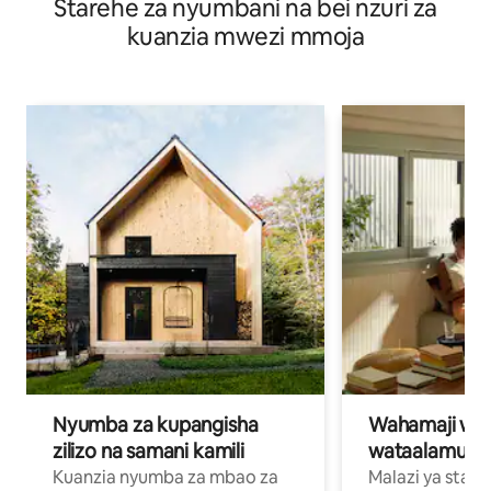
Starehe za nyumbani na bei nzuri za
kuanzia mwezi mmoja
Nyumba za kupangisha
Wahamaji wa ki
zilizo na samani kamili
wataalamu wa
Kuanzia nyumba za mbao za
Malazi ya star