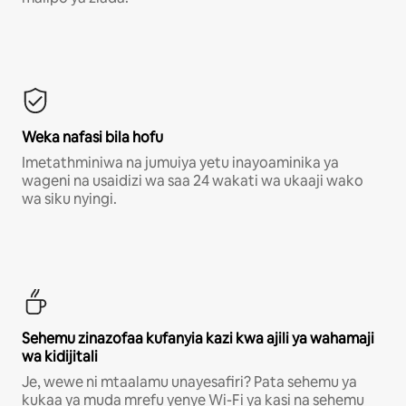
Weka nafasi bila hofu
Imetathminiwa na jumuiya yetu inayoaminika ya
wageni na usaidizi wa saa 24 wakati wa ukaaji wako
wa siku nyingi.
Sehemu zinazofaa kufanyia kazi kwa ajili ya wahamaji
wa kidijitali
Je, wewe ni mtaalamu unayesafiri? Pata sehemu ya
kukaa ya muda mrefu yenye Wi-Fi ya kasi na sehemu