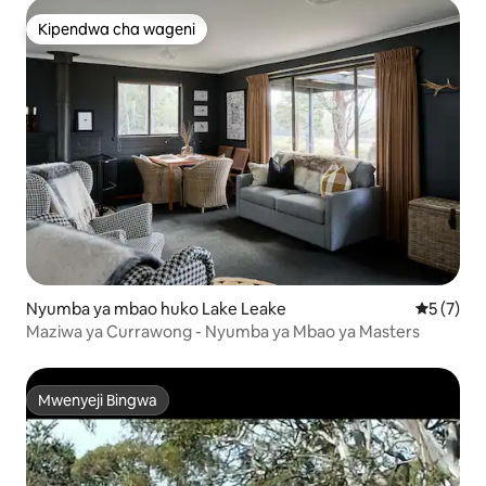
Kipendwa cha wageni
Kipendwa cha wageni
Nyumba ya mbao huko Lake Leake
Ukadiriaji
5 (7)
Maziwa ya Currawong - Nyumba ya Mbao ya Masters
Mwenyeji Bingwa
Mwenyeji Bingwa