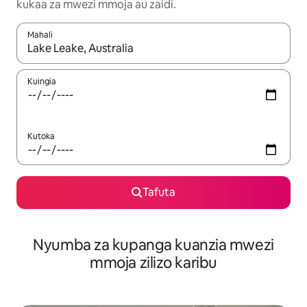
kukaa za mwezi mmoja au zaidi.
Mahali
Wakati matokeo yanapatikana, vinjari kwa kutumia vitufe vya v
Kuingia
Kutoka
Tafuta
Nyumba za kupanga kuanzia mwezi
mmoja zilizo karibu