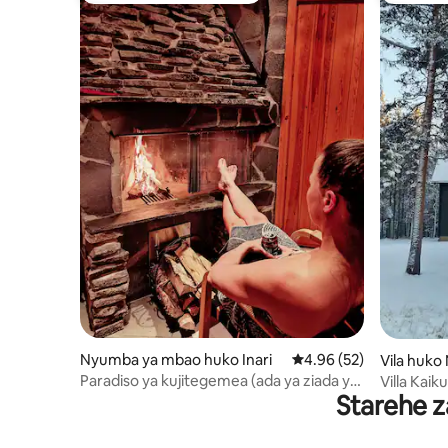
Nyumba ya mbao huko Inari
Ukadiriaji wa wastani w
4.96 (52)
Vila huko 
Paradiso ya kujitegemea (ada ya ziada ya
Villa Kaik
Starehe z
tukio la sauna ya moshi)
Sauna