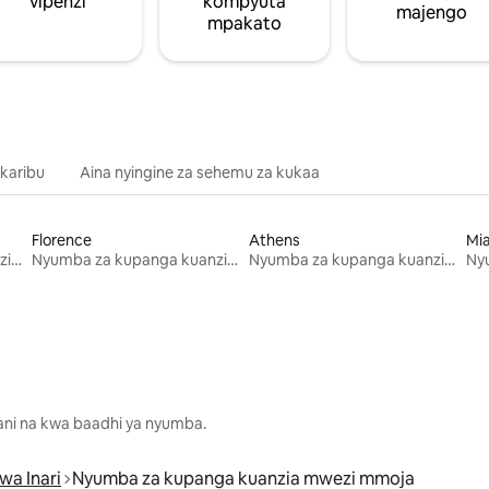
vipenzi
kompyuta
majengo
mpakato
 karibu
Aina nyingine za sehemu za kukaa
Florence
Athens
Mi
Nyumba za kupanga kuanzia mwezi mmoja
Nyumba za kupanga kuanzia mwezi mmoja
Nyumba za kupanga kuanzia mwezi mmoja
lani na kwa baadhi ya nyumba.
wa Inari
Nyumba za kupanga kuanzia mwezi mmoja