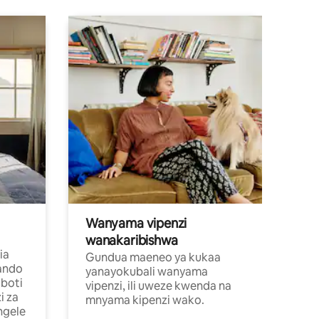
Wanyama vipenzi
wanakaribishwa
ia
Gundua maeneo ya kukaa
ando
yanayokubali wanyama
boti
vipenzi, ili uweze kwenda na
i za
mnyama kipenzi wako.
ngele