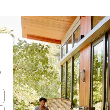
u
 vitufe vya vishale vya juu na chini au uchunguze kwa kugusa au kute