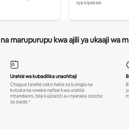
vya kipekee.
 na marupurupu kwa ajili ya ukaaji wa
Urahisi wa kubadilika unaohitaji
B
Chagua tarehe zako halisi za kuingia na
B
kutoka na uweke nafasi kwa urahisi
y
mtandaoni, bila kujizatiti au nyaraka zozote
m
za ziada.*