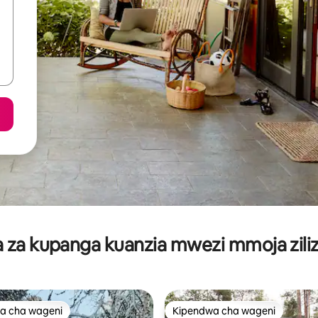
za kupanga kuanzia mwezi mmoja ziliz
a cha wageni
Kipendwa cha wageni
a cha wageni
Kipendwa cha wageni