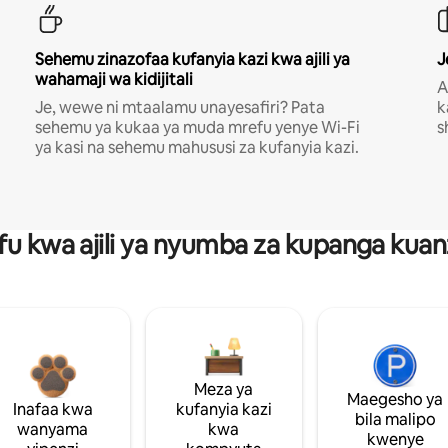
Sehemu zinazofaa kufanyia kazi kwa ajili ya
J
wahamaji wa kidijitali
A
Je, wewe ni mtaalamu unayesafiri? Pata
k
sehemu ya kukaa ya muda mrefu yenye Wi-Fi
s
ya kasi na sehemu mahususi za kufanyia kazi.
fu kwa ajili ya nyumba za kupanga ku
Meza ya
Maegesho ya
Inafaa kwa
kufanyia kazi
bila malipo
wanyama
kwa
kwenye