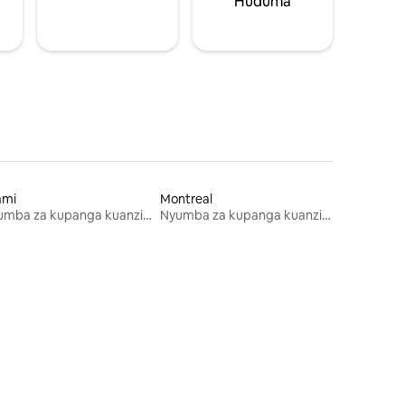
Huduma
ami
Montreal
Nyumba za kupanga kuanzia mwezi mmoja
Nyumba za kupanga kuanzia mwezi mmoja