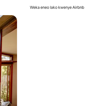
Weka eneo lako kwenye Airbnb
lezesha kidole kwenye ishara.