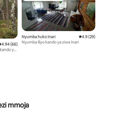
Nyumba huko Inari
Ukadiriaji wa wastani 
4.9 (29)
Nyumba iliyo kando ya ziwa Inari
Ukadiriaji wa wastani wa 4.94 kati ya 5, tathmini 66
4.94 (66)
kando ya
ini 41
wezi mmoja