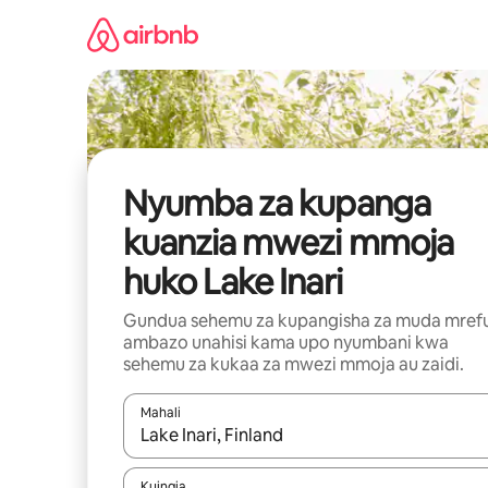
Ruka
kwenda
kwenye
maudhui
Nyumba za kupanga
kuanzia mwezi mmoja
huko Lake Inari
Gundua sehemu za kupangisha za muda mref
ambazo unahisi kama upo nyumbani kwa
sehemu za kukaa za mwezi mmoja au zaidi.
Mahali
Wakati matokeo yanapatikana, vinjari kwa kutumia
Kuingia