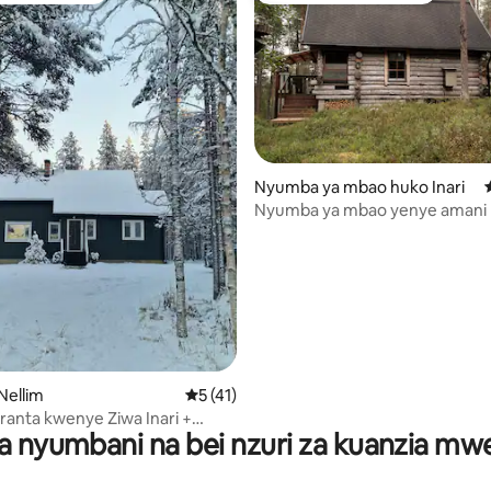
Nyumba ya mbao huko Inari
Nyumba ya mbao yenye amani 
ziwa Inari
a 4.96 kati ya 5, tathmini 52
Nellim
Ukadiriaji wa wastani wa 5 kati ya 5, tathm
5 (41)
uranta kwenye Ziwa Inari +
a nyumbani na bei nzuri za kuanzia m