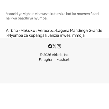
*Baadhi ya vighairi vinaweza kutumika katika maeneo fulani
na kwa baadhi ya nyumba.
Airbnb
Meksiko
Veracruz
Laguna Mandinga Grande
Nyumba za kupanga kuanzia mwezi mmoja
© 2026 Airbnb, Inc.
Faragha
Masharti