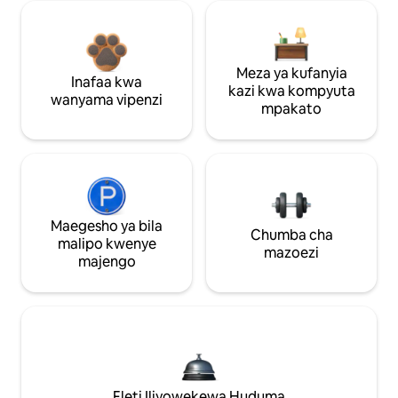
Meza ya kufanyia
Inafaa kwa
kazi kwa kompyuta
wanyama vipenzi
mpakato
Maegesho ya bila
Chumba cha
malipo kwenye
mazoezi
majengo
Fleti Iliyowekewa Huduma