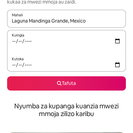
kukaa za mwezi mmoja au zaidi.
Mahali
Wakati matokeo yanapatikana, vinjari kwa kutumia vitufe vya v
Kuingia
Kutoka
Tafuta
Nyumba za kupanga kuanzia mwezi
mmoja zilizo karibu