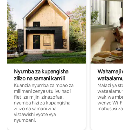
Nyumba za kupangisha
Wahamaji wa ki
zilizo na samani kamili
wataalamu wa
Kuanzia nyumba za mbao za
Malazi ya star
milimani zenye utulivu hadi
wataalamu wan
fleti za mijini zinazofaa,
wakiwa mbali na
nyumba hizi za kupangisha
wenye Wi-Fi n
zilizo na samani zina
mahususi za kuf
vistawishi vyote vya
nyumbani.