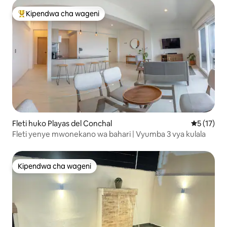
Kipendwa cha wageni
Kipendwa maarufu cha wageni
Fleti huko Playas del Conchal
Ukadiriaji 
5 (17)
Fleti yenye mwonekano wa bahari | Vyumba 3 vya kulala
Kipendwa cha wageni
Kipendwa cha wageni