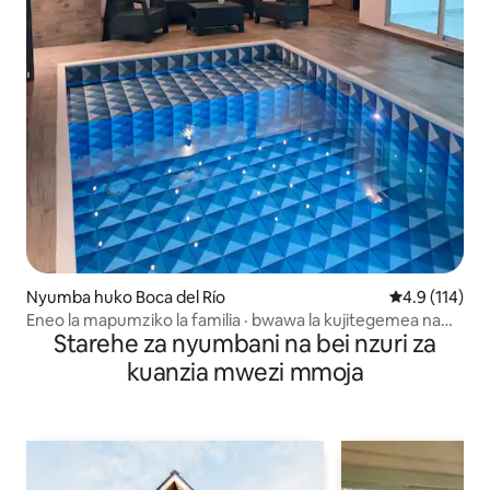
Nyumba huko Boca del Río
Ukadiriaji wa 
4.9 (114)
Eneo la mapumziko la familia · bwawa la kujitegemea na
Starehe za nyumbani na bei nzuri za
ufukwe karibu
kuanzia mwezi mmoja