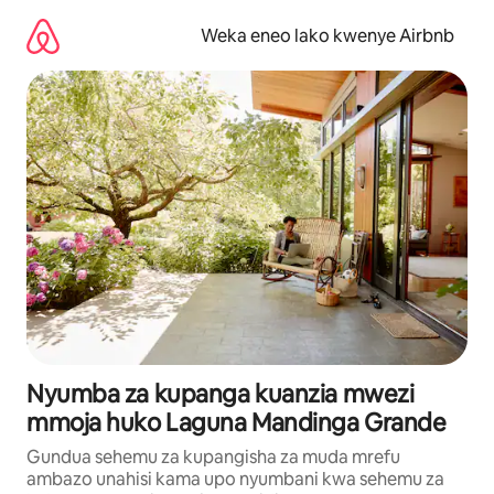
Ruka
kwenda
Weka eneo lako kwenye Airbnb
kwenye
maudhui
Nyumba za kupanga kuanzia mwezi
mmoja huko Laguna Mandinga Grande
Gundua sehemu za kupangisha za muda mrefu
ambazo unahisi kama upo nyumbani kwa sehemu za