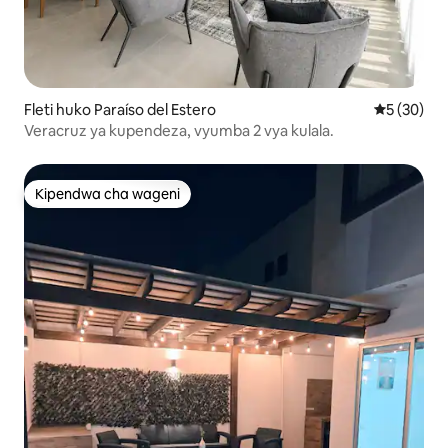
Fleti huko Paraíso del Estero
Ukadiriaji 
5 (30)
Veracruz ya kupendeza, vyumba 2 vya kulala.
Kipendwa cha wageni
Kipendwa cha wageni