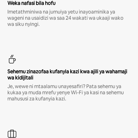
Weka nafasi bila hofu
Imetathminiwa na jumuiya yetu inayoaminika ya
wageni na usaidizi wa saa 24 wakati wa ukaaji wako
wa siku nyingi.
Sehemu zinazofaa kufanyia kazi kwa ajili ya wahamaji
wa kidijitali
Je, wewe ni mtaalamu unayesafiri? Pata sehemu ya
kukaa ya muda mrefu yenye Wi-Fi ya kasi na sehemu
mahususi za kufanyia kazi.