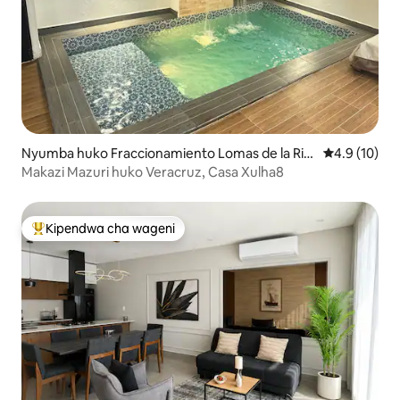
Nyumba huko Fraccionamiento Lomas de la Rioj
Ukadiriaji wa
4.9 (10)
a
Makazi Mazuri huko Veracruz, Casa Xulha8
Kipendwa cha wageni
Kipendwa maarufu cha wageni