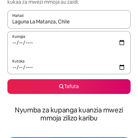
kukaa za mwezi mmoja au zaidi.
Mahali
Wakati matokeo yanapatikana, vinjari kwa kutumia vitufe vya v
Kuingia
Kutoka
Tafuta
Nyumba za kupanga kuanzia mwezi
mmoja zilizo karibu