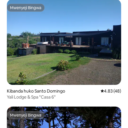
Mwenyeji Bingwa
Mwenyeji Bingwa
Kibanda huko Santo Domingo
Ukadiriaji wa 
4.83 (48)
Yali Lodge & Spa "Casa 6"
Mwenyeji Bingwa
Mwenyeji Bingwa