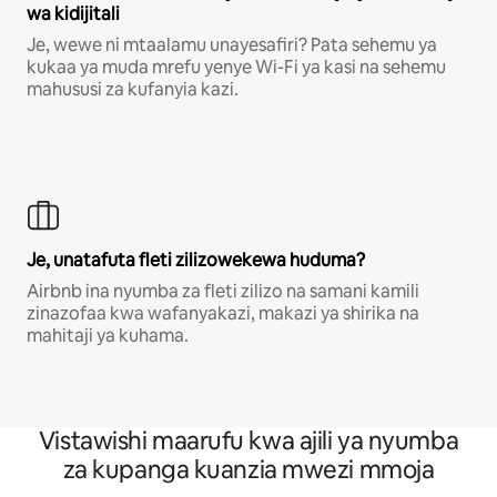
wa kidijitali
Je, wewe ni mtaalamu unayesafiri? Pata sehemu ya
kukaa ya muda mrefu yenye Wi-Fi ya kasi na sehemu
mahususi za kufanyia kazi.
Je, unatafuta fleti zilizowekewa huduma?
Airbnb ina nyumba za fleti zilizo na samani kamili
zinazofaa kwa wafanyakazi, makazi ya shirika na
mahitaji ya kuhama.
Vistawishi maarufu kwa ajili ya nyumba
za kupanga kuanzia mwezi mmoja