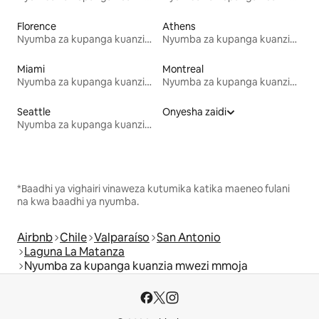
Florence
Athens
Nyumba za kupanga kuanzia mwezi mmoja
Nyumba za kupanga kuanzia mwezi mmoja
Miami
Montreal
Nyumba za kupanga kuanzia mwezi mmoja
Nyumba za kupanga kuanzia mwezi mmoja
Seattle
Onyesha zaidi
Nyumba za kupanga kuanzia mwezi mmoja
*Baadhi ya vighairi vinaweza kutumika katika maeneo fulani
na kwa baadhi ya nyumba.
Airbnb
Chile
Valparaíso
San Antonio
Laguna La Matanza
Nyumba za kupanga kuanzia mwezi mmoja