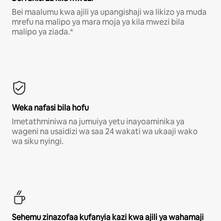
Bei maalumu kwa ajili ya upangishaji wa likizo ya muda
mrefu na malipo ya mara moja ya kila mwezi bila
malipo ya ziada.*
Weka nafasi bila hofu
Imetathminiwa na jumuiya yetu inayoaminika ya
wageni na usaidizi wa saa 24 wakati wa ukaaji wako
wa siku nyingi.
Sehemu zinazofaa kufanyia kazi kwa ajili ya wahamaji