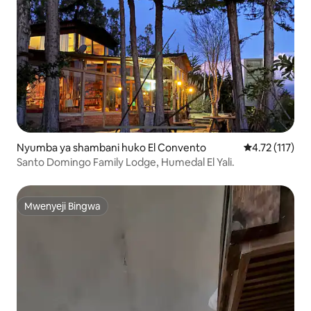
Nyumba ya shambani huko El Convento
Ukadiriaji wa w
4.72 (117)
Santo Domingo Family Lodge, Humedal El Yali.
Mwenyeji Bingwa
Mwenyeji Bingwa