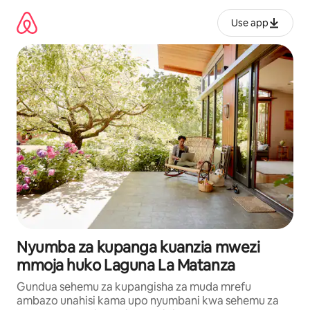
Ruka
kwenda
Use app
kwenye
maudhui
Nyumba za kupanga kuanzia mwezi
mmoja huko Laguna La Matanza
Gundua sehemu za kupangisha za muda mrefu
ambazo unahisi kama upo nyumbani kwa sehemu za