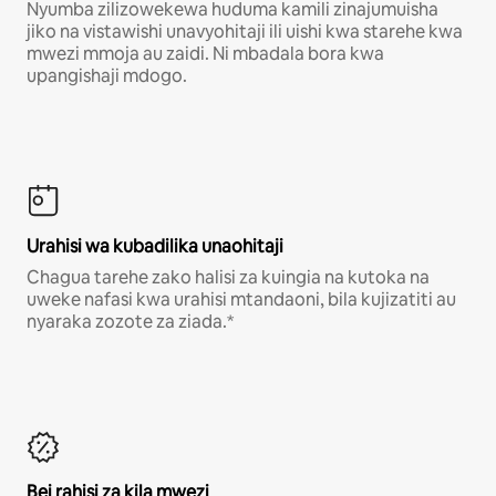
Nyumba zilizowekewa huduma kamili zinajumuisha
jiko na vistawishi unavyohitaji ili uishi kwa starehe kwa
mwezi mmoja au zaidi. Ni mbadala bora kwa
upangishaji mdogo.
Urahisi wa kubadilika unaohitaji
Chagua tarehe zako halisi za kuingia na kutoka na
uweke nafasi kwa urahisi mtandaoni, bila kujizatiti au
nyaraka zozote za ziada.*
Bei rahisi za kila mwezi