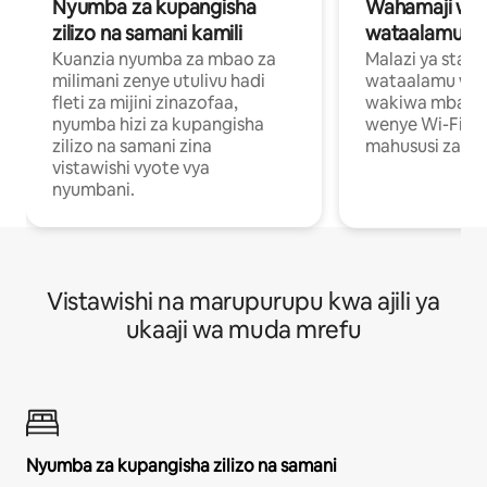
Nyumba za kupangisha
Wahamaji wa ki
zilizo na samani kamili
wataalamu wa
Kuanzia nyumba za mbao za
Malazi ya star
milimani zenye utulivu hadi
wataalamu wan
fleti za mijini zinazofaa,
wakiwa mbali na
nyumba hizi za kupangisha
wenye Wi-Fi n
zilizo na samani zina
mahususi za kuf
vistawishi vyote vya
nyumbani.
Vistawishi na marupurupu kwa ajili ya
ukaaji wa muda mrefu
Nyumba za kupangisha zilizo na samani