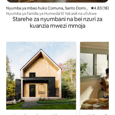
Nyumba ya mbao huko Comuna, Santo Domin
Ukadiriaji wa 
4.83 (18)
go
Nyumba ya familia ya Humedal El Yali asili na ufukwe
Starehe za nyumbani na bei nzuri za
kuanzia mwezi mmoja