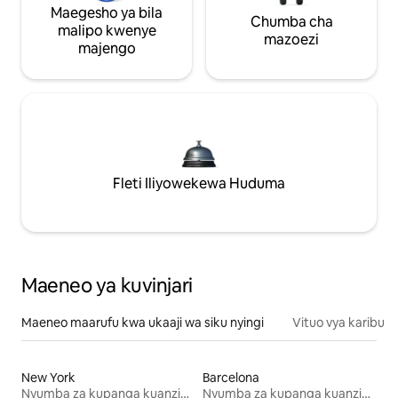
Maegesho ya bila
Chumba cha
malipo kwenye
mazoezi
majengo
Fleti Iliyowekewa Huduma
Maeneo ya kuvinjari
Maeneo maarufu kwa ukaaji wa siku nyingi
Vituo vya karibu
New York
Barcelona
Nyumba za kupanga kuanzia mwezi mmoja
Nyumba za kupanga kuanzia mwezi mmoja