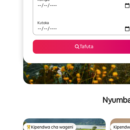
Kutoka
Tafuta
Nyumba 
Kipendwa cha wageni
Kipendw
Kipendwa maarufu cha wageni
Kipendw