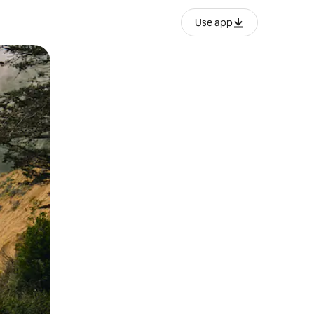
Use app
lezesha kidole kwenye ishara.