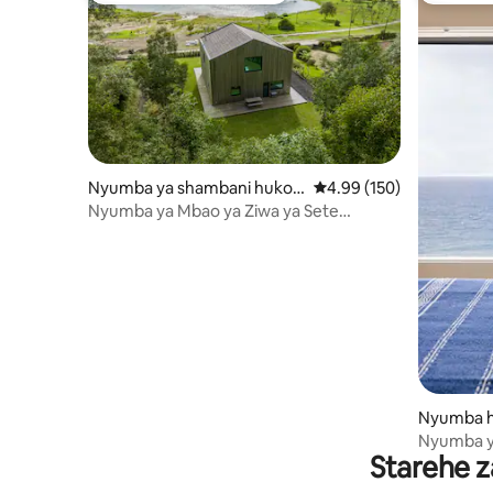
Nyumba ya shambani huko S
Ukadiriaji wa wastani wa
4.99 (150)
ete Cidades
Nyumba ya Mbao ya Ziwa ya Sete
Cidades - Nyumba ya Mbao ya Kifahari ya
Ufukweni mwa Ziwa
Nyumba h
Nyumba y
Starehe z
Mazingir