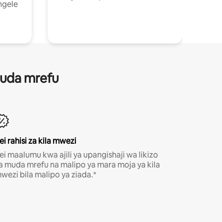
ngele
 muda mrefu
ei rahisi za kila mwezi
ei maalumu kwa ajili ya upangishaji wa likizo
a muda mrefu na malipo ya mara moja ya kila
wezi bila malipo ya ziada.*