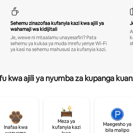
Sehemu zinazofaa kufanyia kazi kwa ajili ya
J
wahamaji wa kidijitali
A
Je, wewe ni mtaalamu unayesafiri? Pata
k
sehemu ya kukaa ya muda mrefu yenye Wi-Fi
s
ya kasi na sehemu mahususi za kufanyia kazi.
fu kwa ajili ya nyumba za kupanga ku
Meza ya
Maegesho ya
Inafaa kwa
kufanyia kazi
bila malipo