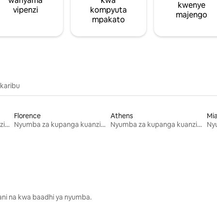
wanyama
kwa
kwenye
vipenzi
kompyuta
majengo
mpakato
 karibu
Florence
Athens
Mi
Nyumba za kupanga kuanzia mwezi mmoja
Nyumba za kupanga kuanzia mwezi mmoja
Nyumba za kupanga kuanzia mwezi mmoja
lani na kwa baadhi ya nyumba.