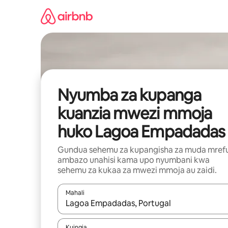
Ruka
kwenda
kwenye
maudhui
Nyumba za kupanga
kuanzia mwezi mmoja
huko Lagoa Empadadas
Gundua sehemu za kupangisha za muda mref
ambazo unahisi kama upo nyumbani kwa
sehemu za kukaa za mwezi mmoja au zaidi.
Mahali
Wakati matokeo yanapatikana, vinjari kwa kutumia
Kuingia