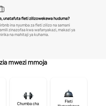
e, unatafuta fleti zilizowekewa huduma?
irbnb ina nyumba za fleti zilizo na samani
amili zinazofaa kwa wafanyakazi, makazi ya
hirika na mahitaji ya kuhama.
anzia mwezi mmoja
Fleti
Chumba cha