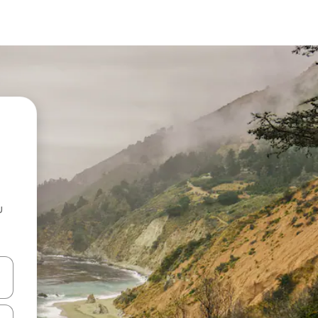
u
 vitufe vya vishale vya juu na chini au uchunguze kwa kugusa au kute