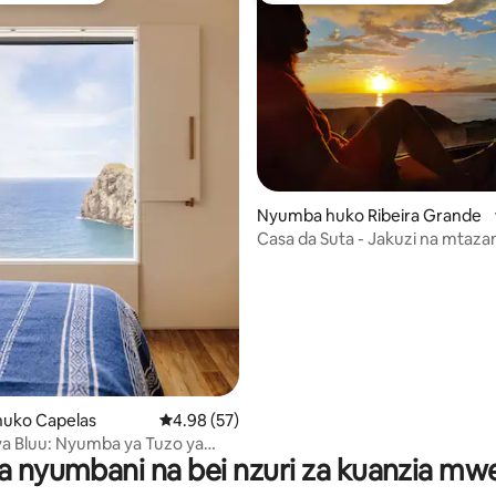
 4.99 kati ya 5, tathmini 150
Nyumba huko Ribeira Grande
Casa da Suta - Jakuzi na mtaz
bahari
uko Capelas
Ukadiriaji wa wastani wa 4.98 kati ya 5, tathm
4.98 (57)
a Bluu: Nyumba ya Tuzo ya
a nyumbani na bei nzuri za kuanzia m
a na Mwonekano wa Ghuba