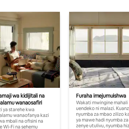
aji wa kidijitali na
Furaha imejumuishwa
alamu wanaosafiri
Wakati mwingine mahali
uendeko ni malazi. Kuanz
i ya starehe kwa
nyumba za mbao zilizo k
alamu wanaofanya kazi
ya mawe hadi nyumba za 
a mbali na ofisini na
zenye utulivu, nyumba hiz
e Wi-Fi na sehemu