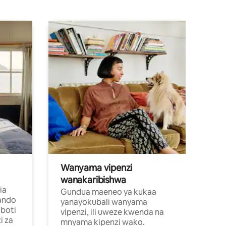
Wanyama vipenzi
wanakaribishwa
ia
Gundua maeneo ya kukaa
ando
yanayokubali wanyama
boti
vipenzi, ili uweze kwenda na
i za
mnyama kipenzi wako.