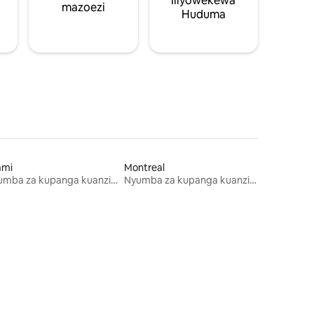
Iliyowekewa
mazoezi
Huduma
ami
Montreal
Nyumba za kupanga kuanzia mwezi mmoja
Nyumba za kupanga kuanzia mwezi mmoja