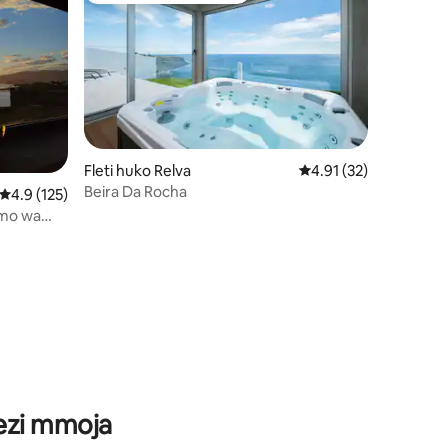
Fleti huko Relva
Ukadiriaji wa wastani 
4.91 (32)
Beira Da Rocha
Ukadiriaji wa wastani wa 4.9 kati ya 5, tathmini 125
4.9 (125)
amo wa
ini 57
wezi mmoja