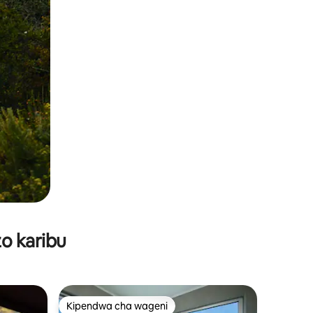
o karibu
Kipendwa cha wageni
Kipendwa cha wageni