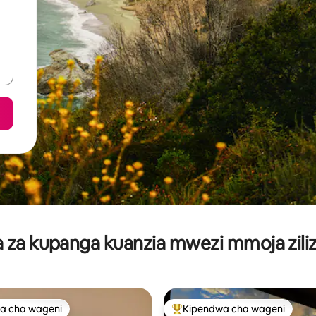
za kupanga kuanzia mwezi mmoja ziliz
a cha wageni
Kipendwa cha wageni
a cha wageni
Kipendwa maarufu cha wageni