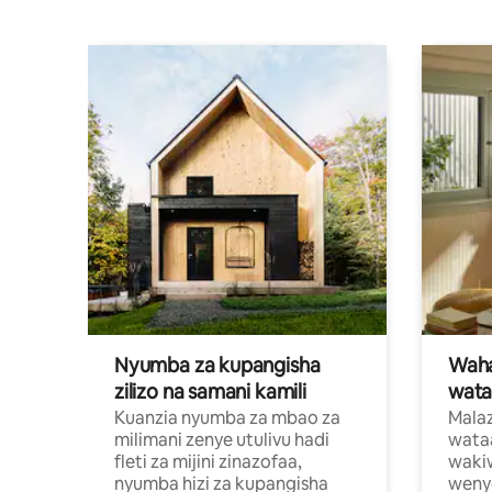
Nyumba za kupangisha
Waham
zilizo na samani kamili
wata
Kuanzia nyumba za mbao za
Malaz
milimani zenye utulivu hadi
wata
fleti za mijini zinazofaa,
wakiw
nyumba hizi za kupangisha
weny