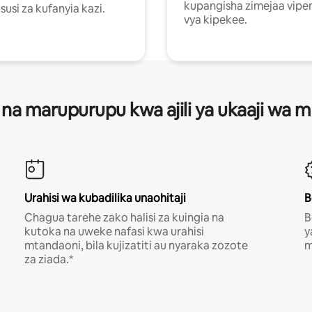
kupangisha zimejaa vipe
usi za kufanyia kazi.
vya kipekee.
 na marupurupu kwa ajili ya ukaaji wa
Urahisi wa kubadilika unaohitaji
B
Chagua tarehe zako halisi za kuingia na
B
kutoka na uweke nafasi kwa urahisi
y
mtandaoni, bila kujizatiti au nyaraka zozote
m
za ziada.*