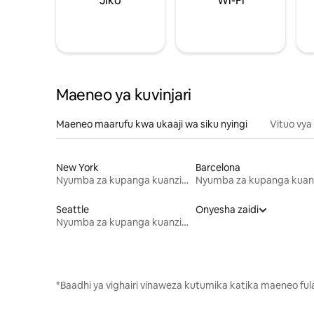
Jiko
Wi-Fi
Maeneo ya kuvinjari
Maeneo maarufu kwa ukaaji wa siku nyingi
Vituo vya
New York
Barcelona
Nyumba za kupanga kuanzia mwezi mmoja
Seattle
Onyesha zaidi
Nyumba za kupanga kuanzia mwezi mmoja
*Baadhi ya vighairi vinaweza kutumika katika maeneo fu