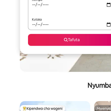
Kutoka
Tafuta
Nyumba 
Kipendwa cha wageni
Mwenyej
Kipendwa maarufu cha wageni
Mwenyej