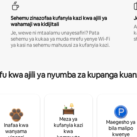
Sehemu zinazofaa kufanyia kazi kwa ajili ya
J
wahamaji wa kidijitali
A
Je, wewe ni mtaalamu unayesafiri? Pata
k
sehemu ya kukaa ya muda mrefu yenye Wi-Fi
s
ya kasi na sehemu mahususi za kufanyia kazi.
fu kwa ajili ya nyumba za kupanga ku
Meza ya
Maegesho ya
Inafaa kwa
kufanyia kazi
bila malipo
wanyama
kwa
kwenye