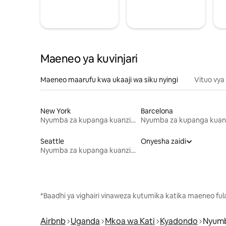
Maeneo ya kuvinjari
Maeneo maarufu kwa ukaaji wa siku nyingi
Vituo vya
New York
Barcelona
Nyumba za kupanga kuanzia mwezi mmoja
Seattle
Onyesha zaidi
Nyumba za kupanga kuanzia mwezi mmoja
*Baadhi ya vighairi vinaweza kutumika katika maeneo fu
Airbnb
Uganda
Mkoa wa Kati
Kyadondo
Nyumb