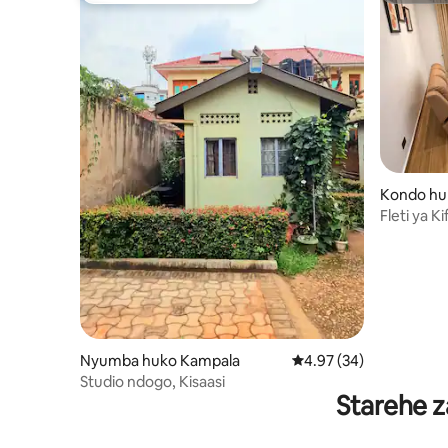
Kondo hu
Fleti ya K
Vyumba 2 
Kubwa na 
Nyumba huko Kampala
Ukadiriaji wa wastani w
4.97 (34)
Studio ndogo, Kisaasi
Starehe z