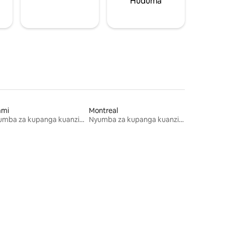
Huduma
ami
Montreal
Nyumba za kupanga kuanzia mwezi mmoja
Nyumba za kupanga kuanzia mwezi mmoja