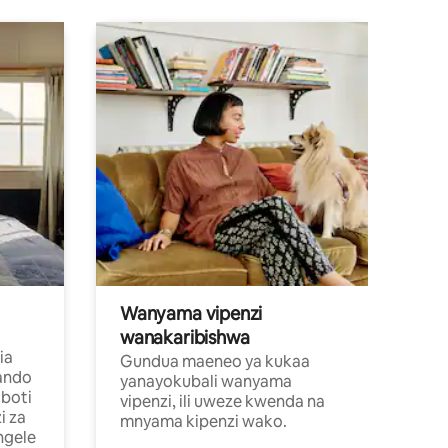
Wanyama vipenzi
wanakaribishwa
ia
Gundua maeneo ya kukaa
ando
yanayokubali wanyama
boti
vipenzi, ili uweze kwenda na
i za
mnyama kipenzi wako.
ngele