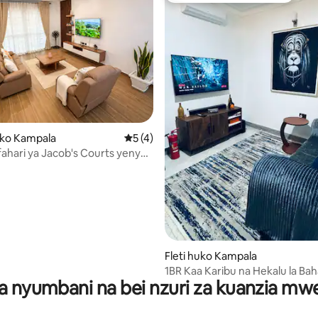
ko Kampala
Ukadiriaji wa wastani wa 5 kati ya 5, tath
5 (4)
ifahari ya Jacob's Courts yenye
vya Kulala, yenye Nafasi
Safi Kabisa
a 4.97 kati ya 5, tathmini 34
Fleti huko Kampala
1BR Kaa Karibu na Hekalu la Bah
a nyumbani na bei nzuri za kuanzia m
fi, AC, SMART TV