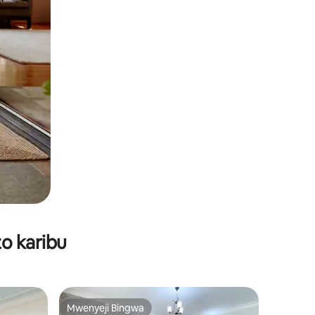
o karibu
Mwenyeji Bingwa
Mwenyeji Bingwa