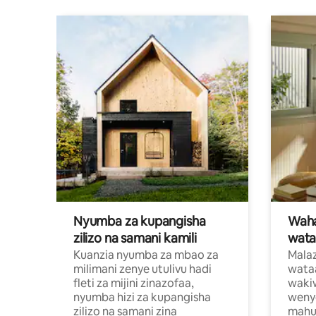
Nyumba za kupangisha
Waham
zilizo na samani kamili
wata
Kuanzia nyumba za mbao za
Malaz
milimani zenye utulivu hadi
wata
fleti za mijini zinazofaa,
wakiw
nyumba hizi za kupangisha
weny
zilizo na samani zina
mahus