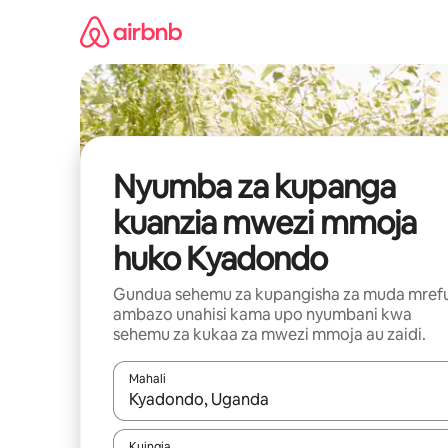
Ruka
kwenda
kwenye
maudhui
Nyumba za kupanga
kuanzia mwezi mmoja
huko Kyadondo
Gundua sehemu za kupangisha za muda mref
ambazo unahisi kama upo nyumbani kwa
sehemu za kukaa za mwezi mmoja au zaidi.
Mahali
Wakati matokeo yanapatikana, vinjari kwa kutumia
Kuingia