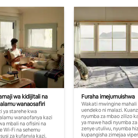
aji wa kidijitali na
Furaha imejumuishwa
alamu wanaosafiri
Wakati mwingine mahali
uendeko ni malazi. Kuanz
i ya starehe kwa
nyumba za mbao zilizo k
alamu wanaofanya kazi
ya mawe hadi nyumba za 
a mbali na ofisini na
zenye utulivu, nyumba hiz
e Wi-Fi na sehemu
kupangisha zimejaa vipe
usi za kufanyia kazi.