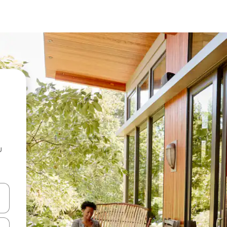
u
 vitufe vya vishale vya juu na chini au uchunguze kwa kugusa au kute