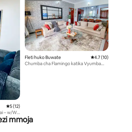
mini 4
Fleti huko Buwate
Ukadiriaji wa wastani
4.7 (10)
Chumba cha Flamingo katika Vyumba
vya M&M
Ukadiriaji wa wastani wa 5 kati ya 5, tathmini 12
5 (12)
ai – w/Wi-
wezi mmoja