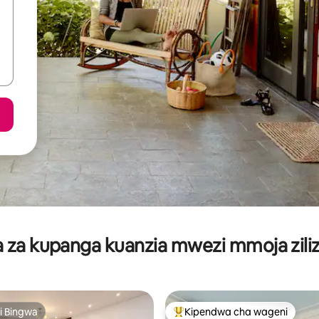
za kupanga kuanzia mwezi mmoja ziliz
i Bingwa
Kipendwa cha wageni
i Bingwa
Kipendwa maarufu cha wageni