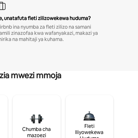
e, unatafuta fleti zilizowekewa huduma?
irbnb ina nyumba za fleti zilizo na samani
amili zinazofaa kwa wafanyakazi, makazi ya
hirika na mahitaji ya kuhama.
anzia mwezi mmoja
Fleti
Chumba cha
Iliyowekewa
mazoezi