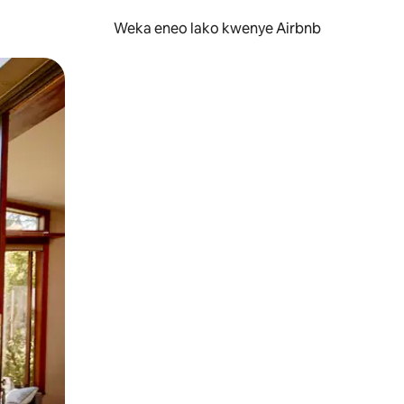
Weka eneo lako kwenye Airbnb
lezesha kidole kwenye ishara.