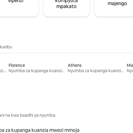
vipenzi
kompyuta
majengo
mpakato
 karibu
Florence
Athens
Mi
Nyumba za kupanga kuanzia mwezi mmoja
Nyumba za kupanga kuanzia mwezi mmoja
Nyumba za kupanga kuanzia mwezi mmoja
lani na kwa baadhi ya nyumba.
a za kupanga kuanzia mwezi mmoja