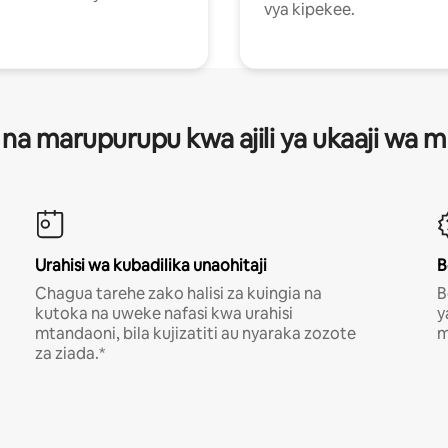
vya kipekee.
 na marupurupu kwa ajili ya ukaaji wa
Urahisi wa kubadilika unaohitaji
B
Chagua tarehe zako halisi za kuingia na
B
kutoka na uweke nafasi kwa urahisi
y
mtandaoni, bila kujizatiti au nyaraka zozote
m
za ziada.*