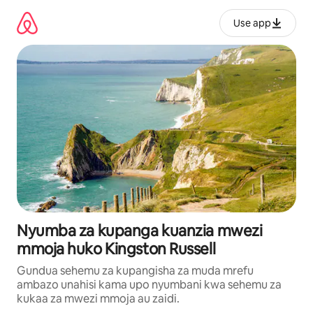
Ruka
kwenda
Use app
kwenye
maudhui
Nyumba za kupanga kuanzia mwezi
mmoja huko Kingston Russell
Gundua sehemu za kupangisha za muda mrefu
ambazo unahisi kama upo nyumbani kwa sehemu za
kukaa za mwezi mmoja au zaidi.