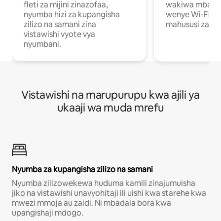
fleti za mijini zinazofaa,
wakiwa mbali na
nyumba hizi za kupangisha
wenye Wi-Fi n
zilizo na samani zina
mahususi za kuf
vistawishi vyote vya
nyumbani.
Vistawishi na marupurupu kwa ajili ya
ukaaji wa muda mrefu
Nyumba za kupangisha zilizo na samani
Nyumba zilizowekewa huduma kamili zinajumuisha
jiko na vistawishi unavyohitaji ili uishi kwa starehe kwa
mwezi mmoja au zaidi. Ni mbadala bora kwa
upangishaji mdogo.