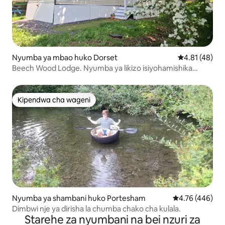
Nyumba ya mbao huko Dorset
Ukadiriaji wa 
4.81 (48)
Beech Wood Lodge. Nyumba ya likizo isiyohamishika
yenye vyumba 3 vya kulala.
Kipendwa cha wageni
Kipendwa cha wageni
Nyumba ya shambani huko Portesham
Ukadiriaji wa w
4.76 (446)
Dimbwi nje ya dirisha la chumba chako cha kulala.
Starehe za nyumbani na bei nzuri za