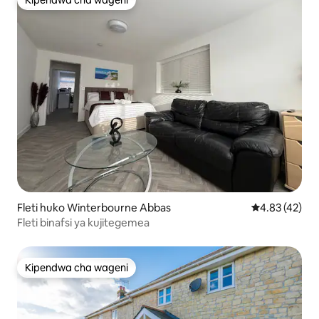
Kipendwa cha wageni
Kipendwa cha wageni
Fleti huko Winterbourne Abbas
Ukadiriaji wa 
4.83 (42)
Fleti binafsi ya kujitegemea
Kipendwa cha wageni
Kipendwa cha wageni