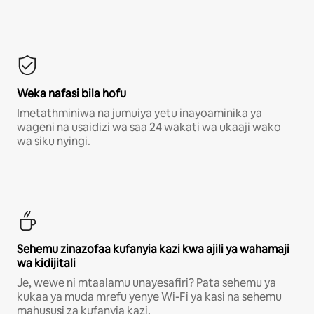
Weka nafasi bila hofu
Imetathminiwa na jumuiya yetu inayoaminika ya
wageni na usaidizi wa saa 24 wakati wa ukaaji wako
wa siku nyingi.
Sehemu zinazofaa kufanyia kazi kwa ajili ya wahamaji
wa kidijitali
Je, wewe ni mtaalamu unayesafiri? Pata sehemu ya
kukaa ya muda mrefu yenye Wi-Fi ya kasi na sehemu
mahususi za kufanyia kazi.