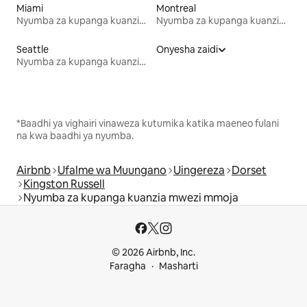
Miami
Montreal
Nyumba za kupanga kuanzia mwezi mmoja
Nyumba za kupanga kuanzia mwezi mmoja
Seattle
Onyesha zaidi
Nyumba za kupanga kuanzia mwezi mmoja
*Baadhi ya vighairi vinaweza kutumika katika maeneo fulani
na kwa baadhi ya nyumba.
Airbnb
Ufalme wa Muungano
Uingereza
Dorset
Kingston Russell
Nyumba za kupanga kuanzia mwezi mmoja
© 2026 Airbnb, Inc.
Faragha
Masharti