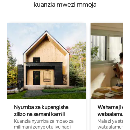
kuanzia mwezi mmoja
Nyumba za kupangisha
Wahamaji wa ki
zilizo na samani kamili
wataalamu wa
Kuanzia nyumba za mbao za
Malazi ya star
milimani zenye utulivu hadi
wataalamu wan