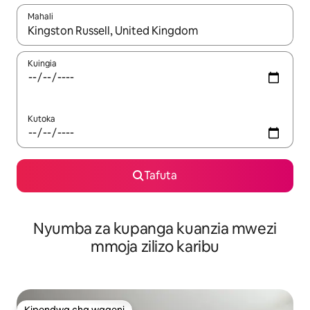
Mahali
Wakati matokeo yanapatikana, vinjari kwa kutumia vitufe vya v
Kuingia
Kutoka
Tafuta
Nyumba za kupanga kuanzia mwezi
mmoja zilizo karibu