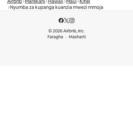
Airbnb
Marekani
Hawaii
Maui
Kihei
Nyumba za kupanga kuanzia mwezi mmoja
© 2026 Airbnb, Inc.
Faragha
Masharti