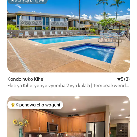
Mwenyeji Bingwa
Mwenyeji Bingwa
Kondo huko Kihei
Ukadiriaji
5 (3)
Fleti ya Kihei yenye vyumba 2 vya kulala | Tembea kwenda
Sugar Beach | Bwawa la kuogelea
Kipendwa cha wageni
Kipendwa maarufu cha wageni