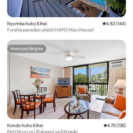
Nyumba huko Kihei
Ukadiriaji wa w
4.92 (144)
Furahia paradiso ukiishi HAPO Maui House!
Mwenyeji Bingwa
Mwenyeji Bingwa
Kondo huko Kihei
Ukadiriaji wa w
4.75 (135)
Fleti Nzuri ya Ufukweni ya Kitropiki