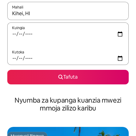
Mahali
Wakati matokeo yanapatikana, vinjari kwa kutumia vitufe vya v
Kuingia
Kutoka
Tafuta
Nyumba za kupanga kuanzia mwezi
mmoja zilizo karibu