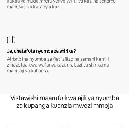
kukaa ya muda mrefu yenye Wi-Fi ya kasi na sehemu
mahususi za kufanyia kazi.
Je, unatafuta nyumba za shirika?
Airbnb ina nyumba za fleti zilizo na samani kamili
zinazofaa kwa wafanyakazi, makazi ya shirika na
mahitaji ya kuhama.
Vistawishi maarufu kwa ajili ya nyumba
za kupanga kuanzia mwezi mmoja