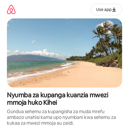
Ruka
kwenda
Use app
kwenye
maudhui
Nyumba za kupanga kuanzia mwezi
mmoja huko Kihei
Gundua sehemu za kupangisha za muda mrefu
ambazo unahisi kama upo nyumbani kwa sehemu za
kukaa za mwezi mmoja au zaidi.