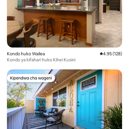
Kondo huko Wailea
Ukadiriaji wa w
4.95 (128)
Kondo ya kifahari huko Kihei Kusini
Kipendwa cha wageni
Kipendwa cha wageni