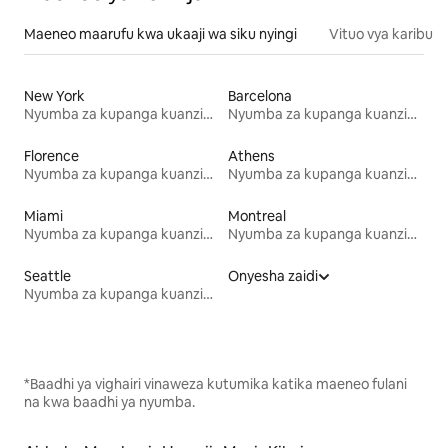
Maeneo maarufu kwa ukaaji wa siku nyingi
Vituo vya karibu
New York
Barcelona
Nyumba za kupanga kuanzia mwezi mmoja
Nyumba za kupanga kuanzia mwezi mmoja
Florence
Athens
Nyumba za kupanga kuanzia mwezi mmoja
Nyumba za kupanga kuanzia mwezi mmoja
Miami
Montreal
Nyumba za kupanga kuanzia mwezi mmoja
Nyumba za kupanga kuanzia mwezi mmoja
Seattle
Onyesha zaidi
Nyumba za kupanga kuanzia mwezi mmoja
*Baadhi ya vighairi vinaweza kutumika katika maeneo fulani
na kwa baadhi ya nyumba.