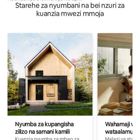
Starehe za nyumbani na bei nzuri za
kuanzia mwezi mmoja
Nyumba za kupangisha
Wahamaji wa ki
zilizo na samani kamili
wataalamu wa
Kuanzia nyumba za mbao za
Malazi ya star