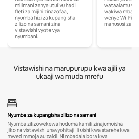
milimani zenye utulivu hadi
wataalamu wan
fleti za mijini zinazofaa,
wakiwa mbali na
nyumba hizi za kupangisha
wenye Wi-Fi n
zilizo na samani zina
mahususi za kuf
vistawishi vyote vya
nyumbani.
Vistawishi na marupurupu kwa ajili ya
ukaaji wa muda mrefu
Nyumba za kupangisha zilizo na samani
Nyumba zilizowekewa huduma kamili zinajumuisha
jiko na vistawishi unavyohitaji ili uishi kwa starehe kwa
mwezi mmoja au zaidi. Ni mbadala bora kwa