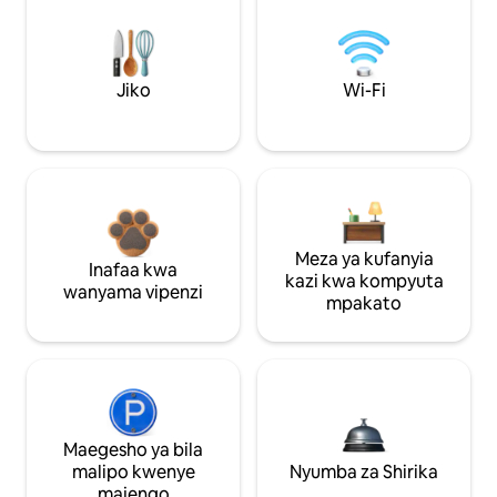
Jiko
Wi-Fi
Meza ya kufanyia
Inafaa kwa
kazi kwa kompyuta
wanyama vipenzi
mpakato
Maegesho ya bila
malipo kwenye
Nyumba za Shirika
majengo