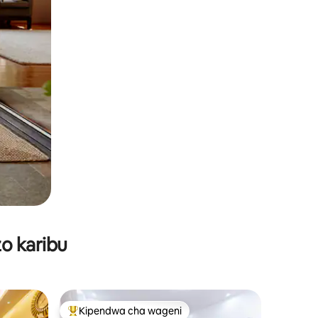
o karibu
Kipendwa cha wageni
Kipendwa maarufu cha wageni