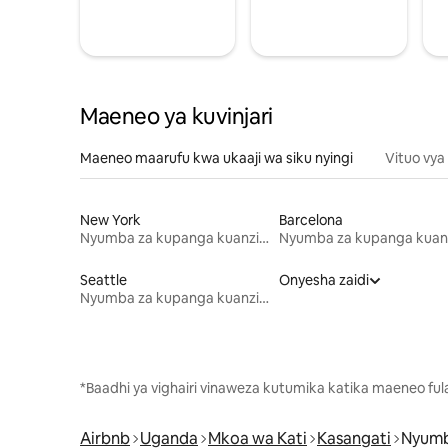
Maeneo ya kuvinjari
Maeneo maarufu kwa ukaaji wa siku nyingi
Vituo vya
New York
Barcelona
Nyumba za kupanga kuanzia mwezi mmoja
Seattle
Onyesha zaidi
Nyumba za kupanga kuanzia mwezi mmoja
*Baadhi ya vighairi vinaweza kutumika katika maeneo fu
Airbnb
Uganda
Mkoa wa Kati
Kasangati
Nyumb