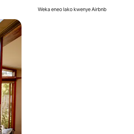
Weka eneo lako kwenye Airbnb
lezesha kidole kwenye ishara.