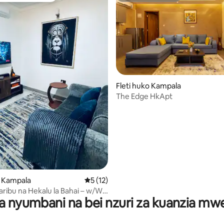
Fleti huko Kampala
The Edge HkApt
ni wa 5 kati ya 5, tathmini 4
o Kampala
Ukadiriaji wa wastani wa 5 kati ya 5, tathm
5 (12)
aribu na Hekalu la Bahai – w/Wi-
a nyumbani na bei nzuri za kuanzia m
MART TV