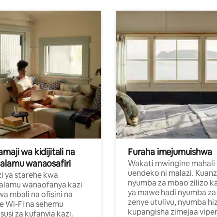
aji wa kidijitali na
Furaha imejumuishwa
alamu wanaosafiri
Wakati mwingine mahali
uendeko ni malazi. Kuanz
i ya starehe kwa
nyumba za mbao zilizo k
alamu wanaofanya kazi
ya mawe hadi nyumba za 
a mbali na ofisini na
zenye utulivu, nyumba hiz
e Wi-Fi na sehemu
kupangisha zimejaa vipe
usi za kufanyia kazi.