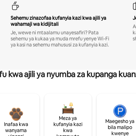
Sehemu zinazofaa kufanyia kazi kwa ajili ya
J
wahamaji wa kidijitali
A
Je, wewe ni mtaalamu unayesafiri? Pata
k
sehemu ya kukaa ya muda mrefu yenye Wi-Fi
s
ya kasi na sehemu mahususi za kufanyia kazi.
fu kwa ajili ya nyumba za kupanga ku
Meza ya
Maegesho ya
Inafaa kwa
kufanyia kazi
bila malipo
wanyama
kwa
kwenye