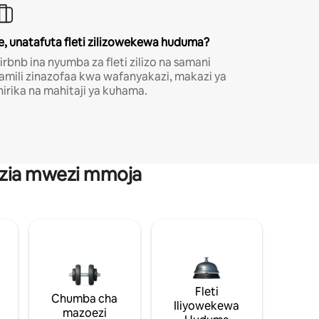
e, unatafuta fleti zilizowekewa huduma?
irbnb ina nyumba za fleti zilizo na samani
amili zinazofaa kwa wafanyakazi, makazi ya
hirika na mahitaji ya kuhama.
anzia mwezi mmoja
Fleti
Chumba cha
Iliyowekewa
mazoezi