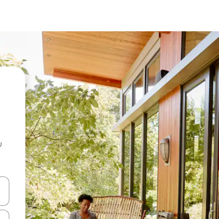
u
 vitufe vya vishale vya juu na chini au uchunguze kwa kugusa au kute