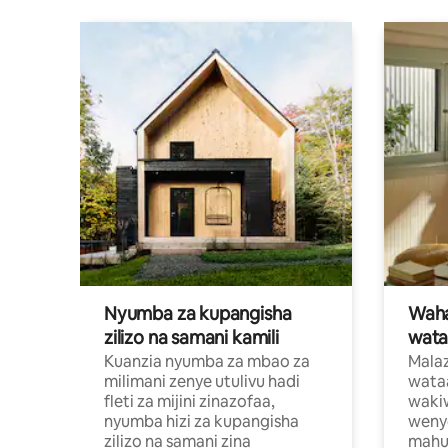
Nyumba za kupangisha
Waham
zilizo na samani kamili
wata
Kuanzia nyumba za mbao za
Malaz
milimani zenye utulivu hadi
wata
fleti za mijini zinazofaa,
wakiw
nyumba hizi za kupangisha
weny
zilizo na samani zina
mahus