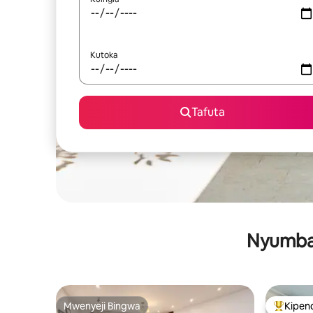
Kutoka
Tafuta
Nyumba 
Mwenyeji Bingwa
Kipen
Mwenyeji Bingwa
Kipendw