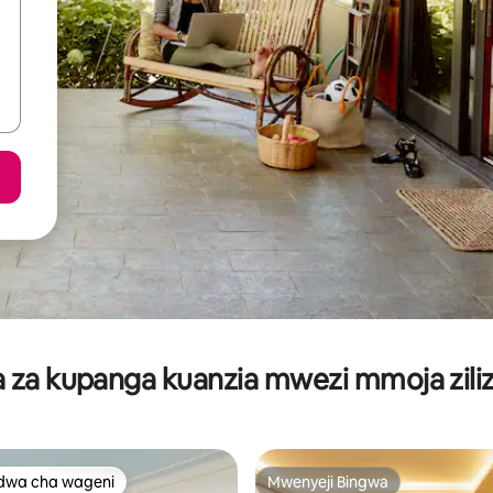
za kupanga kuanzia mwezi mmoja ziliz
dwa cha wageni
Mwenyeji Bingwa
a maarufu cha wageni
Mwenyeji Bingwa