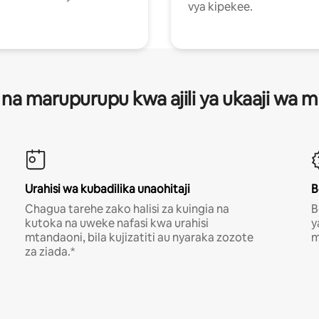
vya kipekee.
 na marupurupu kwa ajili ya ukaaji wa
Urahisi wa kubadilika unaohitaji
B
Chagua tarehe zako halisi za kuingia na
B
kutoka na uweke nafasi kwa urahisi
y
mtandaoni, bila kujizatiti au nyaraka zozote
m
za ziada.*