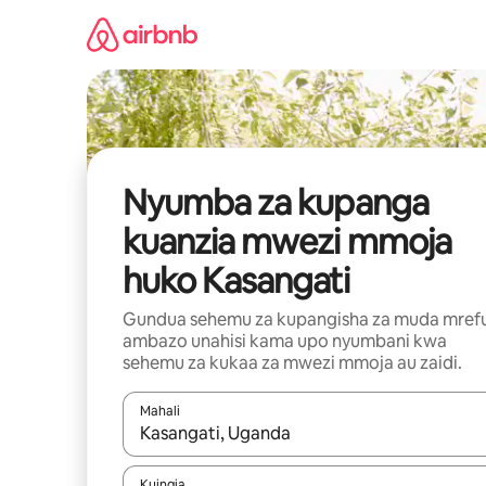
Ruka
kwenda
kwenye
maudhui
Nyumba za kupanga
kuanzia mwezi mmoja
huko Kasangati
Gundua sehemu za kupangisha za muda mref
ambazo unahisi kama upo nyumbani kwa
sehemu za kukaa za mwezi mmoja au zaidi.
Mahali
Wakati matokeo yanapatikana, vinjari kwa kutumia
Kuingia