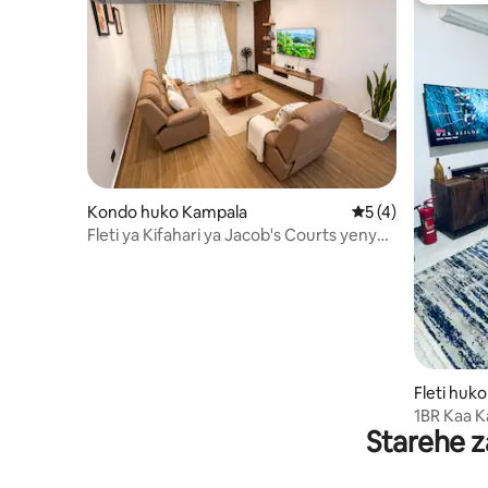
Kondo huko Kampala
Ukadiriaji wa wasta
5 (4)
Fleti ya Kifahari ya Jacob's Courts yenye
Vyumba 2 vya Kulala, yenye Nafasi
Kubwa na Safi Kabisa
Fleti huk
1BR Kaa K
Starehe z
fi, AC, S