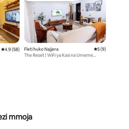
Fleti huko Najjera
Ukadiriaji wa wast
5 (9)
Ukadiriaji wa wastani wa 4.9 kati ya 5, tathmini 58
4.9 (58)
The Reset | WiFi ya Kasi na Umeme
Mbadala
ini 12
wezi mmoja