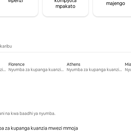
vipenzi
kompyuta
majengo
mpakato
 karibu
Florence
Athens
Mi
Nyumba za kupanga kuanzia mwezi mmoja
Nyumba za kupanga kuanzia mwezi mmoja
Nyumba za kupanga kuanzia mwezi mmoja
lani na kwa baadhi ya nyumba.
a za kupanga kuanzia mwezi mmoja