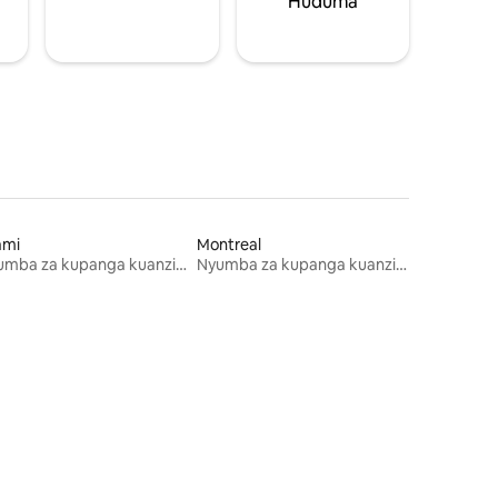
Huduma
ami
Montreal
Nyumba za kupanga kuanzia mwezi mmoja
Nyumba za kupanga kuanzia mwezi mmoja