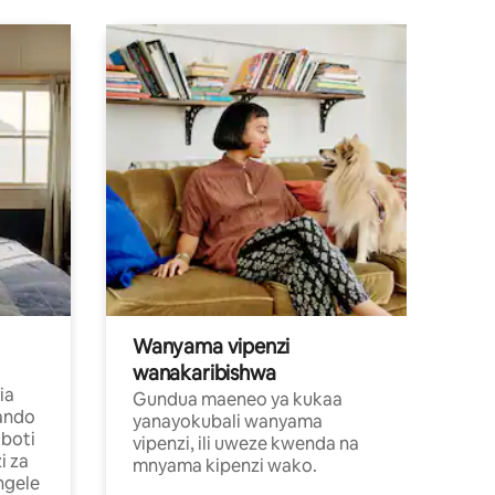
Wanyama vipenzi
wanakaribishwa
ia
Gundua maeneo ya kukaa
ando
yanayokubali wanyama
boti
vipenzi, ili uweze kwenda na
i za
mnyama kipenzi wako.
ngele