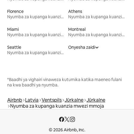
Florence
Athens
Nyumba za kupanga kuanzia mwezi mmoja
Nyumba za kupanga kuanzia mwezi mmoja
Miami
Montreal
Nyumba za kupanga kuanzia mwezi mmoja
Nyumba za kupanga kuanzia mwezi mmoja
Seattle
Onyesha zaidi
Nyumba za kupanga kuanzia mwezi mmoja
*Baadhi ya vighairi vinaweza kutumika katika maeneo fulani
na kwa baadhi ya nyumba.
Airbnb
Latvia
Ventspils
Jūrkalne
Jūrkalne
Nyumba za kupanga kuanzia mwezi mmoja
© 2026 Airbnb, Inc.