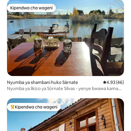
Kipendwa cha wageni
Kipendwa cha wageni
Nyumba ya shambani huko Sārnate
Ukadiriaji wa 
4.93 (46)
Nyumba ya likizo ya Sůrnate Silvas - yenye bwawa kama
bahari.
Kipendwa cha wageni
Kipendwa maarufu cha wageni