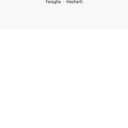
Faragha
Masharti