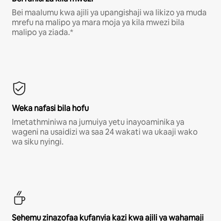
Bei maalumu kwa ajili ya upangishaji wa likizo ya muda
mrefu na malipo ya mara moja ya kila mwezi bila
malipo ya ziada.*
Weka nafasi bila hofu
Imetathminiwa na jumuiya yetu inayoaminika ya
wageni na usaidizi wa saa 24 wakati wa ukaaji wako
wa siku nyingi.
Sehemu zinazofaa kufanyia kazi kwa ajili ya wahamaji