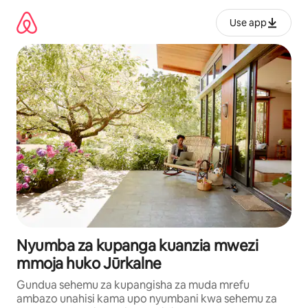
Ruka
kwenda
Use app
kwenye
maudhui
Nyumba za kupanga kuanzia mwezi
mmoja huko Jūrkalne
Gundua sehemu za kupangisha za muda mrefu
ambazo unahisi kama upo nyumbani kwa sehemu za