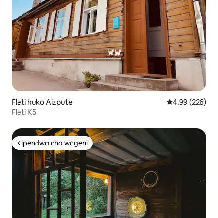
Fleti huko Aizpute
Ukadiriaji wa w
4.99 (226)
Fleti K5
Kipendwa cha wageni
Kipendwa cha wageni