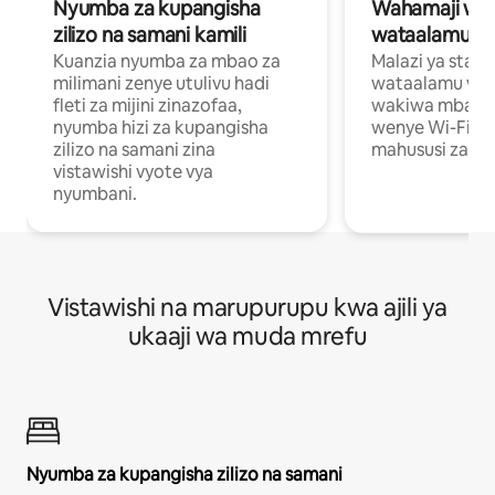
Nyumba za kupangisha
Wahamaji wa ki
zilizo na samani kamili
wataalamu wa
Kuanzia nyumba za mbao za
Malazi ya star
milimani zenye utulivu hadi
wataalamu wan
fleti za mijini zinazofaa,
wakiwa mbali na
nyumba hizi za kupangisha
wenye Wi-Fi n
zilizo na samani zina
mahususi za kuf
vistawishi vyote vya
nyumbani.
Vistawishi na marupurupu kwa ajili ya
ukaaji wa muda mrefu
Nyumba za kupangisha zilizo na samani