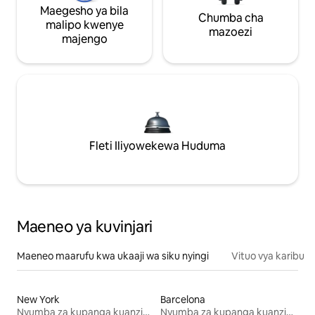
Maegesho ya bila
Chumba cha
malipo kwenye
mazoezi
majengo
Fleti Iliyowekewa Huduma
Maeneo ya kuvinjari
Maeneo maarufu kwa ukaaji wa siku nyingi
Vituo vya karibu
New York
Barcelona
Nyumba za kupanga kuanzia mwezi mmoja
Nyumba za kupanga kuanzia mwezi mmoja