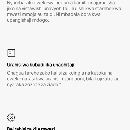
Nyumba zilizowekewa huduma kamili zinajumuisha
jiko na vistawishi unavyohitaji ili uishi kwa starehe kwa
mwezi mmoja au zaidi. Ni mbadala bora kwa
upangishaji mdogo.
Urahisi wa kubadilika unaohitaji
Chagua tarehe zako halisi za kuingia na kutoka na
uweke nafasi kwa urahisi mtandaoni, bila kujizatiti au
nyaraka zozote za ziada.*
Bei rahisi za kila mwezi