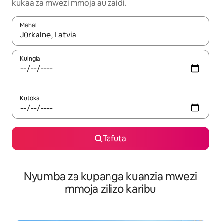
kukaa za mwezi mmoja au zaidi.
Mahali
Wakati matokeo yanapatikana, vinjari kwa kutumia vitufe vya v
Kuingia
Kutoka
Tafuta
Nyumba za kupanga kuanzia mwezi
mmoja zilizo karibu