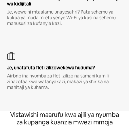
wa kidijitali
Je, wewe ni mtaalamu unayesafiri? Pata sehemu ya
kukaa ya muda mrefu yenye Wi-Fi ya kasi na sehemu
mahususi za kufanyia kazi.
Je, unatafuta fleti zilizowekewa huduma?
Airbnb ina nyumba za fleti zilizo na samani kamili
zinazofaa kwa wafanyakazi, makazi ya shirika na
mahitaji ya kuhama.
Vistawishi maarufu kwa ajili ya nyumba
za kupanga kuanzia mwezi mmoja