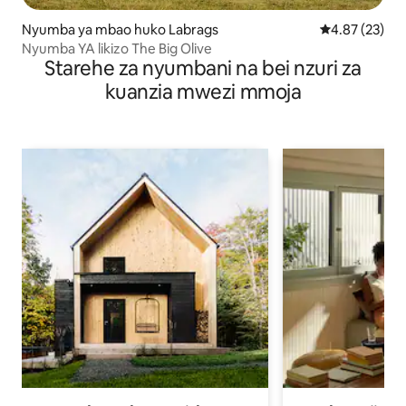
Nyumba ya mbao huko Labrags
Ukadiriaji wa 
4.87 (23)
Nyumba YA likizo The Big Olive
Starehe za nyumbani na bei nzuri za
kuanzia mwezi mmoja