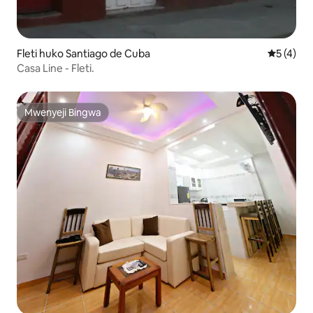
Fleti huko Santiago de Cuba
Ukadiriaji
5 (4)
Casa Line - Fleti.
Mwenyeji Bingwa
Mwenyeji Bingwa