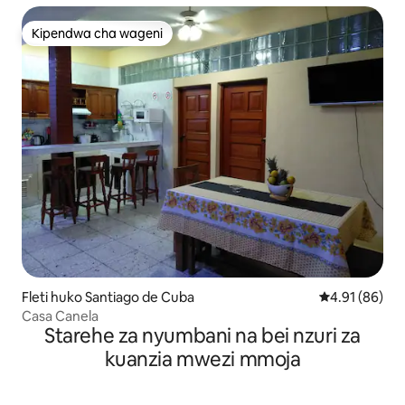
Kipendwa cha wageni
Kipendwa cha wageni
Fleti huko Santiago de Cuba
Ukadiriaji wa 
4.91 (86)
Casa Canela
Starehe za nyumbani na bei nzuri za
kuanzia mwezi mmoja