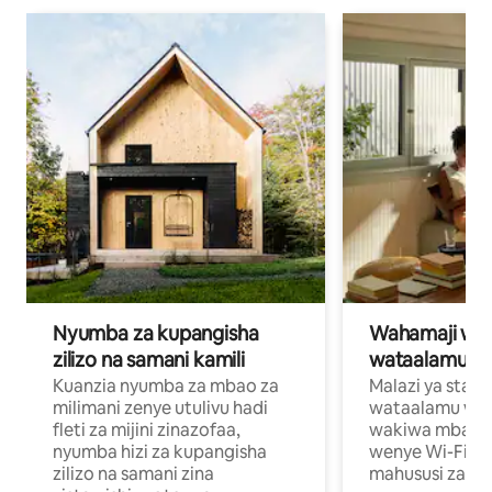
Nyumba za kupangisha
Wahamaji wa ki
zilizo na samani kamili
wataalamu wa
Kuanzia nyumba za mbao za
Malazi ya star
milimani zenye utulivu hadi
wataalamu wan
fleti za mijini zinazofaa,
wakiwa mbali na
nyumba hizi za kupangisha
wenye Wi-Fi n
zilizo na samani zina
mahususi za kuf