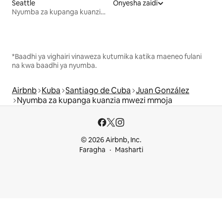
Seattle
Onyesha zaidi
Nyumba za kupanga kuanzia mwezi mmoja
*Baadhi ya vighairi vinaweza kutumika katika maeneo fulani
na kwa baadhi ya nyumba.
Airbnb
Kuba
Santiago de Cuba
Juan González
Nyumba za kupanga kuanzia mwezi mmoja
© 2026 Airbnb, Inc.
Faragha
Masharti