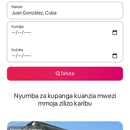
Mahali
Wakati matokeo yanapatikana, vinjari kwa kutumia vitufe vya v
Kuingia
Kutoka
Tafuta
Nyumba za kupanga kuanzia mwezi
mmoja zilizo karibu