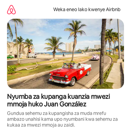
Ruka
kwenda
Weka eneo lako kwenye Airbnb
kwenye
maudhui
Nyumba za kupanga kuanzia mwezi
mmoja huko Juan González
Gundua sehemu za kupangisha za muda mrefu
ambazo unahisi kama upo nyumbani kwa sehemu za
kukaa za mwezi mmoja au zaidi.