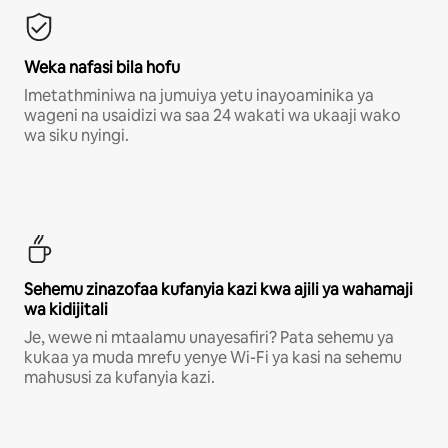
Weka nafasi bila hofu
Imetathminiwa na jumuiya yetu inayoaminika ya
wageni na usaidizi wa saa 24 wakati wa ukaaji wako
wa siku nyingi.
Sehemu zinazofaa kufanyia kazi kwa ajili ya wahamaji
wa kidijitali
Je, wewe ni mtaalamu unayesafiri? Pata sehemu ya
kukaa ya muda mrefu yenye Wi-Fi ya kasi na sehemu
mahususi za kufanyia kazi.