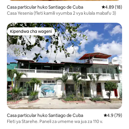
Casa particular huko Santiago de Cuba
Ukadiriaji wa 
4.89 (18)
Casa Yesenia (fleti kamili vyumba 2 vya kulala mabafu 3)
Kipendwa cha wageni
Kipendwa cha wageni
Casa particular huko Santiago de Cuba
Ukadiriaji wa
4.9 (79)
Fleti ya Starehe. Paneli za umeme wa jua za 110 v.