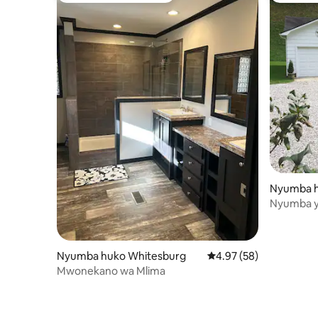
Nyumba h
Nyumba y
Nyumba huko Whitesburg
Ukadiriaji wa wastani w
4.97 (58)
Mwonekano wa Mlima