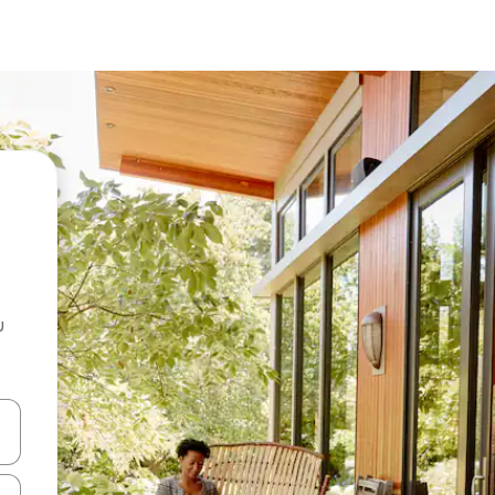
u
 vitufe vya vishale vya juu na chini au uchunguze kwa kugusa au kute