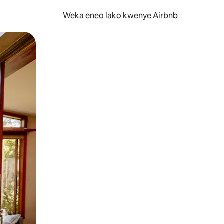
Weka eneo lako kwenye Airbnb
lezesha kidole kwenye ishara.