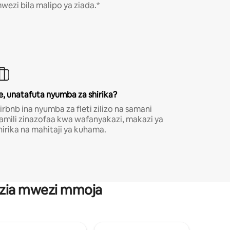
wezi bila malipo ya ziada.*
e, unatafuta nyumba za shirika?
irbnb ina nyumba za fleti zilizo na samani
amili zinazofaa kwa wafanyakazi, makazi ya
hirika na mahitaji ya kuhama.
anzia mwezi mmoja