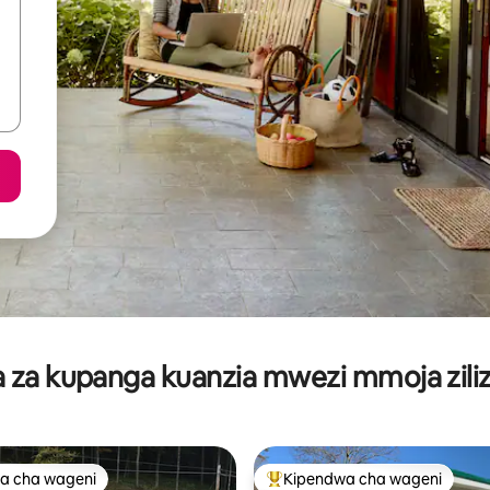
za kupanga kuanzia mwezi mmoja ziliz
a cha wageni
Kipendwa cha wageni
a cha wageni
Kipendwa maarufu cha wageni