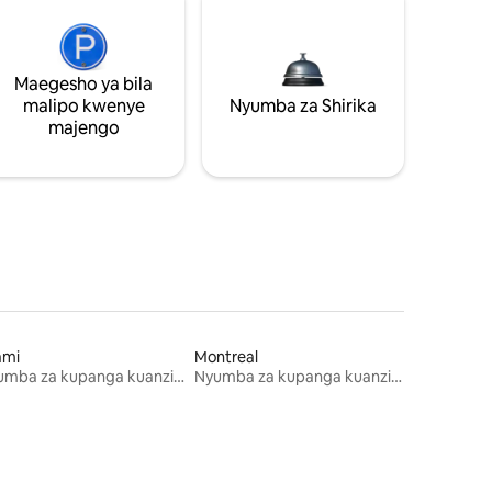
Maegesho ya bila
malipo kwenye
Nyumba za Shirika
majengo
ami
Montreal
Nyumba za kupanga kuanzia mwezi mmoja
Nyumba za kupanga kuanzia mwezi mmoja