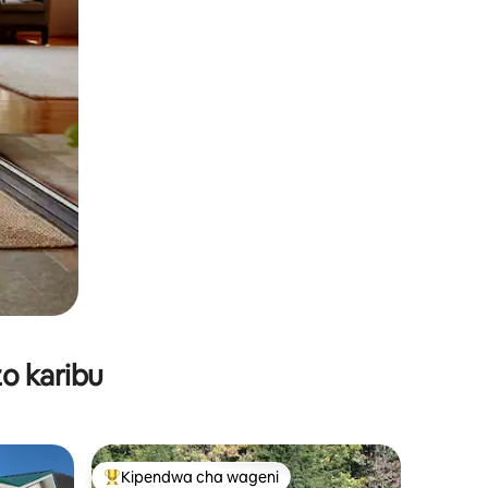
o karibu
Kipendwa cha wageni
Kipendwa maarufu cha wageni