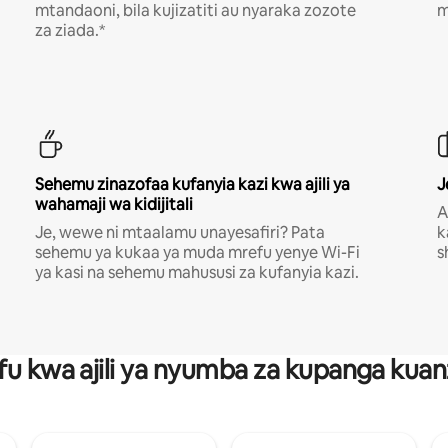
mtandaoni, bila kujizatiti au nyaraka zozote
m
za ziada.*
Sehemu zinazofaa kufanyia kazi kwa ajili ya
J
wahamaji wa kidijitali
A
Je, wewe ni mtaalamu unayesafiri? Pata
k
sehemu ya kukaa ya muda mrefu yenye Wi-Fi
s
ya kasi na sehemu mahususi za kufanyia kazi.
fu kwa ajili ya nyumba za kupanga ku