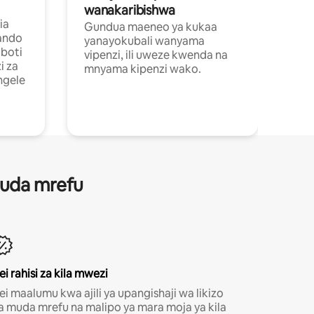
wanakaribishwa
ia
Gundua maeneo ya kukaa
ando
yanayokubali wanyama
boti
vipenzi, ili uweze kwenda na
i za
mnyama kipenzi wako.
ngele
 muda mrefu
ei rahisi za kila mwezi
ei maalumu kwa ajili ya upangishaji wa likizo
a muda mrefu na malipo ya mara moja ya kila