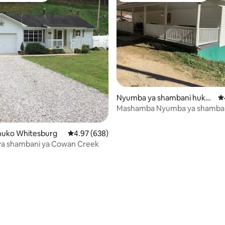
Nyumba ya shambani huko
Uk
Cornettsville
Mashamba Nyumba ya shamban
ustarehe 3- nyumba ya shamba
uko Whitesburg
Ukadiriaji wa wastani wa 4.97 kati ya 5, tathmi
4.97 (638)
a shambani ya Cowan Creek
a 4.97 kati ya 5, tathmini 58