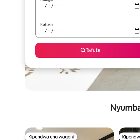
Kutoka
Tafuta
Nyumba 
Kipendwa cha wageni
Kipendw
Kipendwa cha wageni
Kipendw