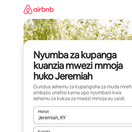
Ruka
kwenda
kwenye
maudhui
Nyumba za kupanga
kuanzia mwezi mmoja
huko Jeremiah
Gundua sehemu za kupangisha za muda mref
ambazo unahisi kama upo nyumbani kwa
sehemu za kukaa za mwezi mmoja au zaidi.
Mahali
Wakati matokeo yanapatikana, vinjari kwa kutumia
Kuingia