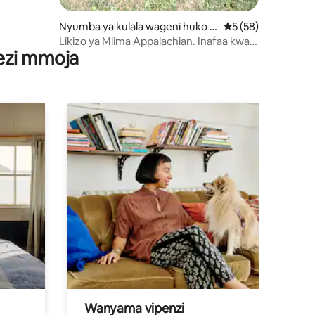
Nyumba ya kulala wageni huko Bl
Ukadiriaji wa wastan
5 (58)
ackey
Likizo ya Mlima Appalachian. Inafaa kwa
wezi mmoja
ATV
Wanyama vipenzi