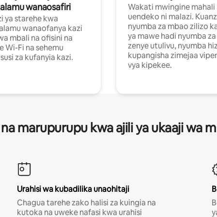
alamu wanaosafiri
Wakati mwingine mahali
uendeko ni malazi. Kuanz
i ya starehe kwa
nyumba za mbao zilizo k
alamu wanaofanya kazi
ya mawe hadi nyumba za 
a mbali na ofisini na
zenye utulivu, nyumba hiz
e Wi-Fi na sehemu
kupangisha zimejaa vipe
usi za kufanyia kazi.
vya kipekee.
 na marupurupu kwa ajili ya ukaaji wa
Urahisi wa kubadilika unaohitaji
B
Chagua tarehe zako halisi za kuingia na
B
kutoka na uweke nafasi kwa urahisi
y