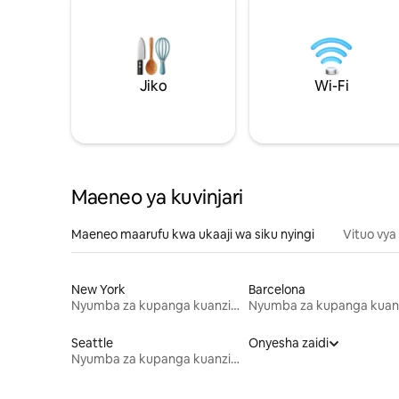
Jiko
Wi-Fi
Maeneo ya kuvinjari
Maeneo maarufu kwa ukaaji wa siku nyingi
Vituo vya
New York
Barcelona
Nyumba za kupanga kuanzia mwezi mmoja
Seattle
Onyesha zaidi
Nyumba za kupanga kuanzia mwezi mmoja