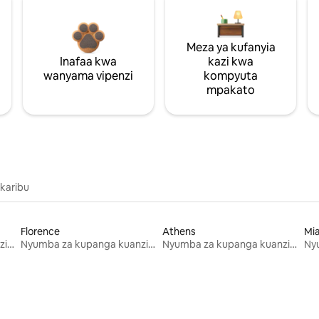
Meza ya kufanyia
Inafaa kwa
kazi kwa
wanyama vipenzi
kompyuta
mpakato
 karibu
Florence
Athens
Mi
Nyumba za kupanga kuanzia mwezi mmoja
Nyumba za kupanga kuanzia mwezi mmoja
Nyumba za kupanga kuanzia mwezi mmoja