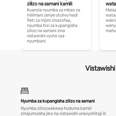
zilizo na samani kamili
wata
Kuanzia nyumba za mbao za
Malaz
milimani zenye utulivu hadi
wata
fleti za mijini zinazofaa,
wakiw
nyumba hizi za kupangisha
weny
zilizo na samani zina
mahus
vistawishi vyote vya
nyumbani.
Vistawishi
Nyumba za kupangisha zilizo na samani
Nyumba zilizowekewa huduma kamili
zinajumuisha jiko na vistawishi unavyohitaji ili