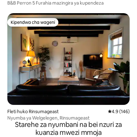
B&B Perron 5 Furahia mazingira ya kupendeza
Kipendwa cha wageni
Kipendwa cha wageni
Fleti huko Rinsumageast
Ukadiriaji wa 
4.9 (146)
Nyumba ya Welgelegen, Rinsumageast
Starehe za nyumbani na bei nzuri za
kuanzia mwezi mmoja