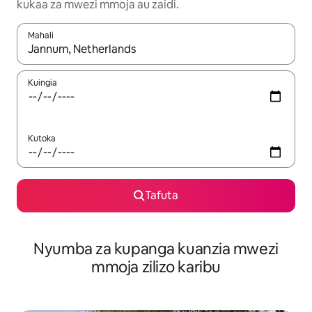
kukaa za mwezi mmoja au zaidi.
Mahali
Wakati matokeo yanapatikana, vinjari kwa kutumia vitufe vya v
Kuingia
Kutoka
Tafuta
Nyumba za kupanga kuanzia mwezi
mmoja zilizo karibu