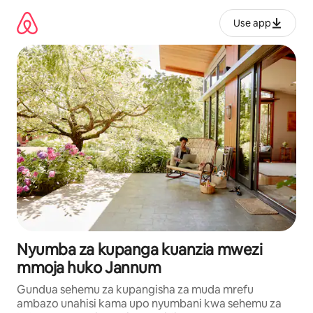
Ruka
kwenda
Use app
kwenye
maudhui
Nyumba za kupanga kuanzia mwezi
mmoja huko Jannum
Gundua sehemu za kupangisha za muda mrefu
ambazo unahisi kama upo nyumbani kwa sehemu za