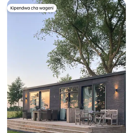
Kipendwa cha wageni
Kipendwa cha wageni