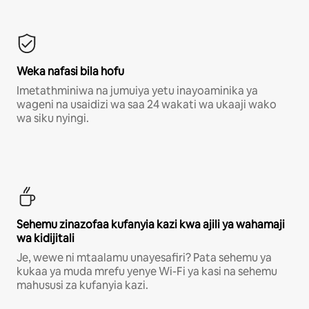
Weka nafasi bila hofu
Imetathminiwa na jumuiya yetu inayoaminika ya
wageni na usaidizi wa saa 24 wakati wa ukaaji wako
wa siku nyingi.
Sehemu zinazofaa kufanyia kazi kwa ajili ya wahamaji
wa kidijitali
Je, wewe ni mtaalamu unayesafiri? Pata sehemu ya
kukaa ya muda mrefu yenye Wi-Fi ya kasi na sehemu
mahususi za kufanyia kazi.