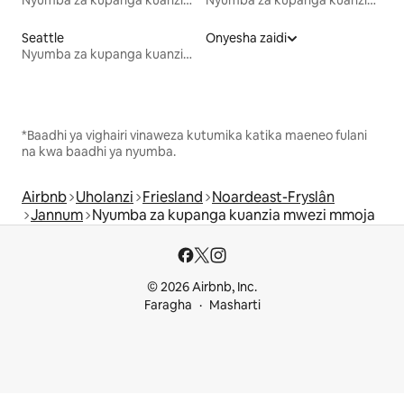
Nyumba za kupanga kuanzia mwezi mmoja
Nyumba za kupanga kuanzia mwezi mmoja
Seattle
Onyesha zaidi
Nyumba za kupanga kuanzia mwezi mmoja
*Baadhi ya vighairi vinaweza kutumika katika maeneo fulani
na kwa baadhi ya nyumba.
Airbnb
Uholanzi
Friesland
Noardeast-Fryslân
Jannum
Nyumba za kupanga kuanzia mwezi mmoja
© 2026 Airbnb, Inc.
Faragha
Masharti