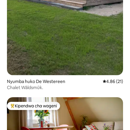
Nyumba huko De Westereen
Ukadiriaji wa 
4.86 (21)
Chalet Wâldsmûk.
Kipendwa cha wageni
Kipendwa maarufu cha wageni