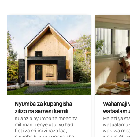
Nyumba za kupangisha
Wahamaji wa ki
zilizo na samani kamili
wataalamu wa
Kuanzia nyumba za mbao za
Malazi ya star
milimani zenye utulivu hadi
wataalamu wan
fleti za mijini zinazofaa,
wakiwa mbali na
nyumba hizi za kupangisha
wenye Wi-Fi n