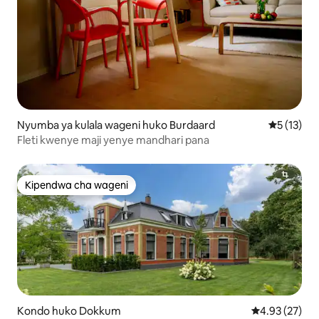
Nyumba ya kulala wageni huko Burdaard
Ukadiriaji 
5 (13)
Fleti kwenye maji yenye mandhari pana
Kipendwa cha wageni
Kipendwa cha wageni
Kondo huko Dokkum
Ukadiriaji wa 
4.93 (27)