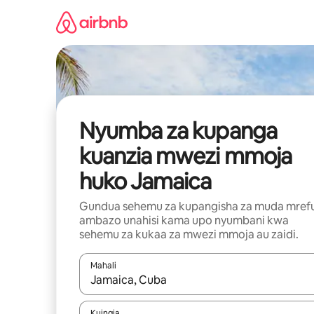
Ruka
kwenda
kwenye
maudhui
Nyumba za kupanga
kuanzia mwezi mmoja
huko Jamaica
Gundua sehemu za kupangisha za muda mref
ambazo unahisi kama upo nyumbani kwa
sehemu za kukaa za mwezi mmoja au zaidi.
Mahali
Wakati matokeo yanapatikana, vinjari kwa kutumia
Kuingia