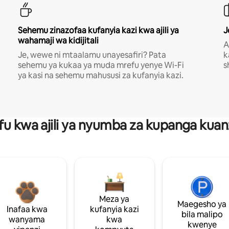
Sehemu zinazofaa kufanyia kazi kwa ajili ya
J
wahamaji wa kidijitali
A
Je, wewe ni mtaalamu unayesafiri? Pata
k
sehemu ya kukaa ya muda mrefu yenye Wi-Fi
s
ya kasi na sehemu mahususi za kufanyia kazi.
fu kwa ajili ya nyumba za kupanga ku
Meza ya
Maegesho ya
Inafaa kwa
kufanyia kazi
bila malipo
wanyama
kwa
kwenye