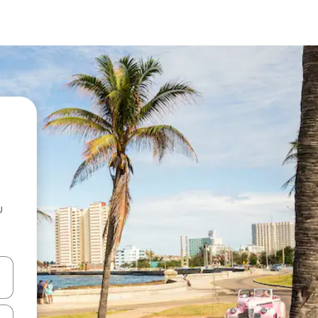
u
 vitufe vya vishale vya juu na chini au uchunguze kwa kugusa au kute