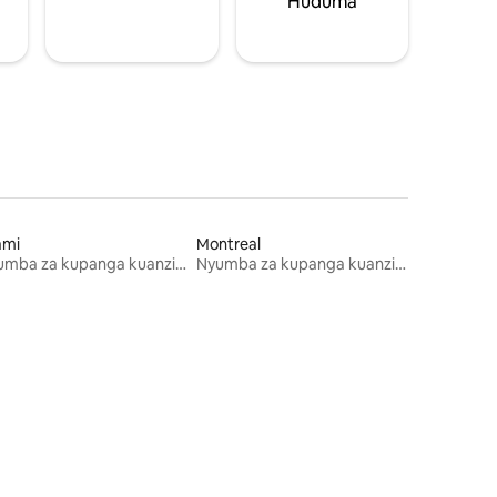
Huduma
ami
Montreal
Nyumba za kupanga kuanzia mwezi mmoja
Nyumba za kupanga kuanzia mwezi mmoja