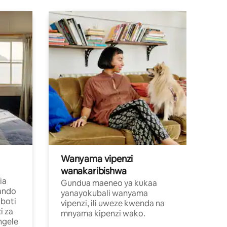
Wanyama vipenzi
wanakaribishwa
ia
Gundua maeneo ya kukaa
ando
yanayokubali wanyama
boti
vipenzi, ili uweze kwenda na
i za
mnyama kipenzi wako.
ngele