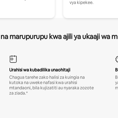
vya kipekee.
 na marupurupu kwa ajili ya ukaaji wa
Urahisi wa kubadilika unaohitaji
B
Chagua tarehe zako halisi za kuingia na
B
kutoka na uweke nafasi kwa urahisi
y
mtandaoni, bila kujizatiti au nyaraka zozote
m
za ziada.*