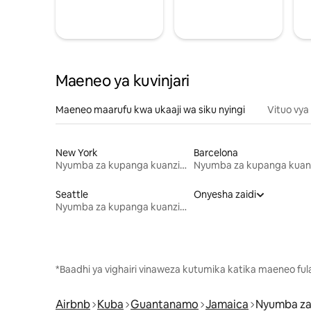
Maeneo ya kuvinjari
Maeneo maarufu kwa ukaaji wa siku nyingi
Vituo vya
New York
Barcelona
Nyumba za kupanga kuanzia mwezi mmoja
Seattle
Onyesha zaidi
Nyumba za kupanga kuanzia mwezi mmoja
*Baadhi ya vighairi vinaweza kutumika katika maeneo fu
Airbnb
Kuba
Guantanamo
Jamaica
Nyumba za