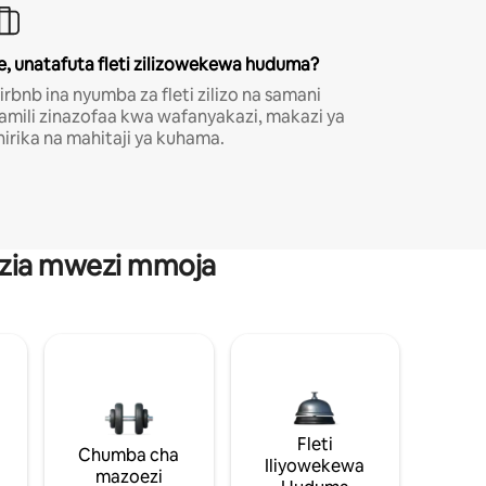
e, unatafuta fleti zilizowekewa huduma?
irbnb ina nyumba za fleti zilizo na samani
amili zinazofaa kwa wafanyakazi, makazi ya
hirika na mahitaji ya kuhama.
anzia mwezi mmoja
Fleti
Chumba cha
Iliyowekewa
mazoezi