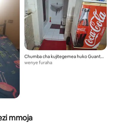
Chumba cha kujitegemea huko Guanta
namo
wenye furaha
wezi mmoja