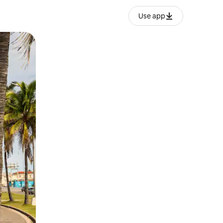
Use app
lezesha kidole kwenye ishara.