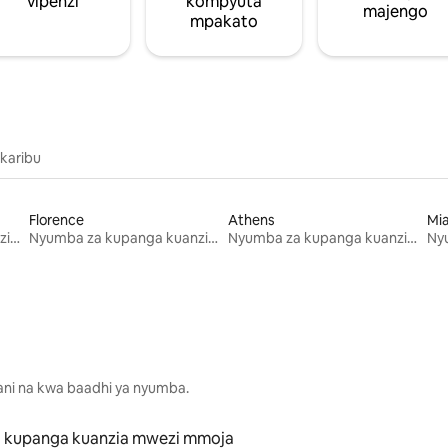
vipenzi
kompyuta
majengo
mpakato
 karibu
Florence
Athens
Mi
Nyumba za kupanga kuanzia mwezi mmoja
Nyumba za kupanga kuanzia mwezi mmoja
Nyumba za kupanga kuanzia mwezi mmoja
lani na kwa baadhi ya nyumba.
 kupanga kuanzia mwezi mmoja