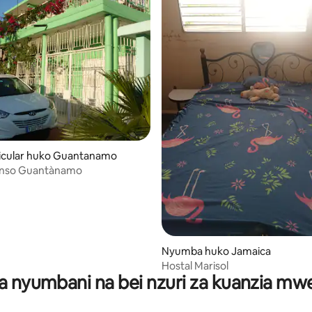
ticular huko Guantanamo
onso Guantànamo
Nyumba huko Jamaica
Hostal Marisol
a nyumbani na bei nzuri za kuanzia m