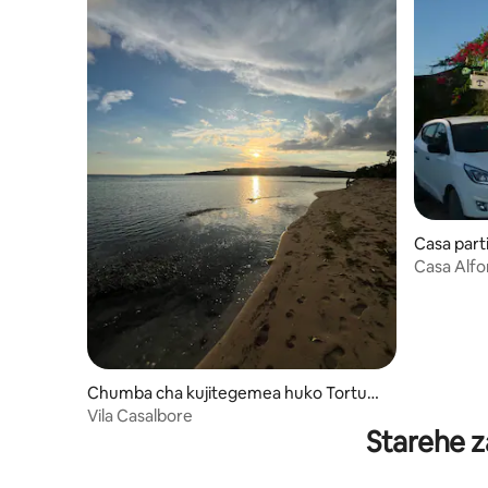
Casa par
Casa Alf
Chumba cha kujitegemea huko Tortugu
illa
Vila Casalbore
Starehe z