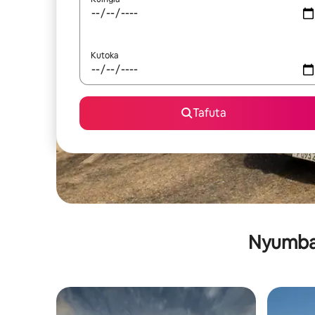
Kutoka
Tafuta
Nyumba 