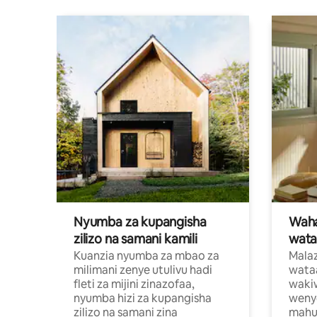
Nyumba za kupangisha
Waham
zilizo na samani kamili
wata
Kuanzia nyumba za mbao za
Malaz
milimani zenye utulivu hadi
wata
fleti za mijini zinazofaa,
wakiw
nyumba hizi za kupangisha
weny
zilizo na samani zina
mahus