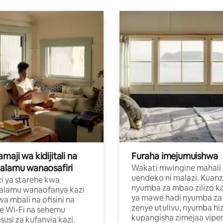
aji wa kidijitali na
Furaha imejumuishwa
alamu wanaosafiri
Wakati mwingine mahali
uendeko ni malazi. Kuanz
i ya starehe kwa
nyumba za mbao zilizo k
alamu wanaofanya kazi
ya mawe hadi nyumba za 
a mbali na ofisini na
zenye utulivu, nyumba hiz
e Wi-Fi na sehemu
kupangisha zimejaa vipe
usi za kufanyia kazi.