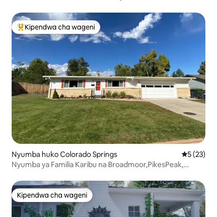
Kipendwa cha wageni
Kipendwa maarufu cha wageni
Nyumba huko Colorado Springs
Ukadiriaji 
5 (23)
Nyumba ya Familia Karibu na Broadmoor,PikesPeak,
Miungu ya Bustani
Kipendwa cha wageni
Kipendwa cha wageni