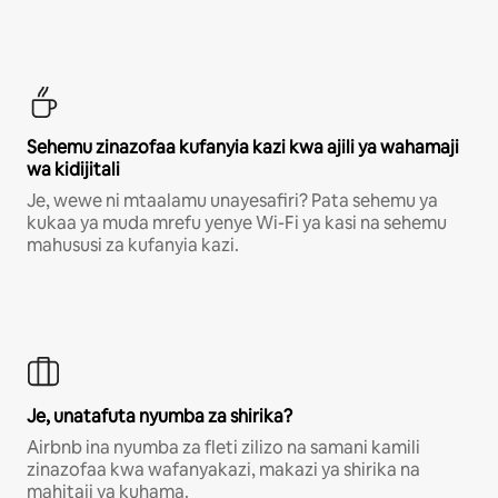
Sehemu zinazofaa kufanyia kazi kwa ajili ya wahamaji
wa kidijitali
Je, wewe ni mtaalamu unayesafiri? Pata sehemu ya
kukaa ya muda mrefu yenye Wi-Fi ya kasi na sehemu
mahususi za kufanyia kazi.
Je, unatafuta nyumba za shirika?
Airbnb ina nyumba za fleti zilizo na samani kamili
zinazofaa kwa wafanyakazi, makazi ya shirika na
mahitaji ya kuhama.