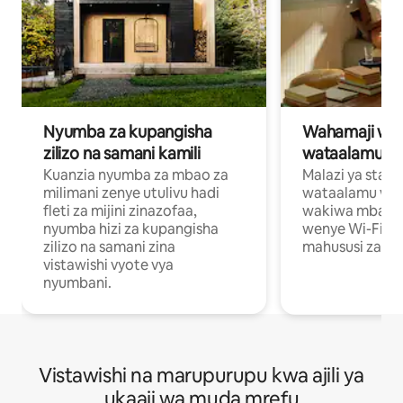
Nyumba za kupangisha
Wahamaji wa ki
zilizo na samani kamili
wataalamu wa
Kuanzia nyumba za mbao za
Malazi ya star
milimani zenye utulivu hadi
wataalamu wan
fleti za mijini zinazofaa,
wakiwa mbali na
nyumba hizi za kupangisha
wenye Wi-Fi n
zilizo na samani zina
mahususi za kuf
vistawishi vyote vya
nyumbani.
Vistawishi na marupurupu kwa ajili ya
ukaaji wa muda mrefu