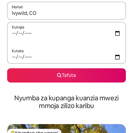
Mahali
Wakati matokeo yanapatikana, vinjari kwa kutumia vitufe vya v
Kuingia
Kutoka
Tafuta
Nyumba za kupanga kuanzia mwezi
mmoja zilizo karibu