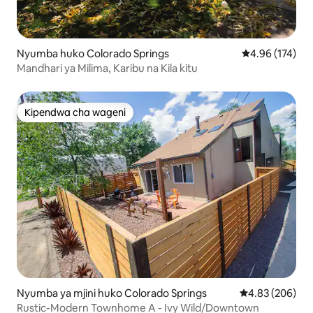
Nyumba huko Colorado Springs
Ukadiriaji wa w
4.96 (174)
Mandhari ya Milima, Karibu na Kila kitu
Kipendwa cha wageni
Kipendwa cha wageni
Nyumba ya mjini huko Colorado Springs
Ukadiriaji wa w
4.83 (206)
Rustic-Modern Townhome A - Ivy Wild/Downtown