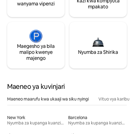
kazi kwa kompyuta
wanyama vipenzi
mpakato
Maegesho ya bila
malipo kwenye
Nyumba za Shirika
majengo
Maeneo ya kuvinjari
Maeneo maarufu kwa ukaaji wa siku nyingi
Vituo vya karibu
New York
Barcelona
Nyumba za kupanga kuanzia mwezi mmoja
Nyumba za kupanga kuanzia mwezi mmoja