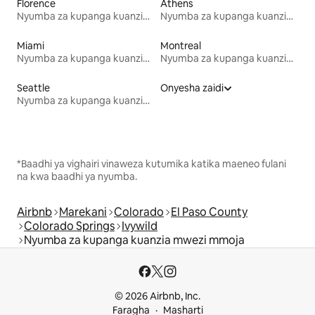
Florence
Athens
Nyumba za kupanga kuanzia mwezi mmoja
Nyumba za kupanga kuanzia mwezi mmoja
Miami
Montreal
Nyumba za kupanga kuanzia mwezi mmoja
Nyumba za kupanga kuanzia mwezi mmoja
Seattle
Onyesha zaidi
Nyumba za kupanga kuanzia mwezi mmoja
*Baadhi ya vighairi vinaweza kutumika katika maeneo fulani
na kwa baadhi ya nyumba.
Airbnb
Marekani
Colorado
El Paso County
Colorado Springs
Ivywild
Nyumba za kupanga kuanzia mwezi mmoja
© 2026 Airbnb, Inc.
Faragha
Masharti