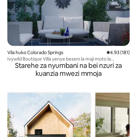
Vila huko Colorado Springs
Ukadiriaji wa w
4.93 (181)
Ivywild Boutique Villa yenye beseni la maji moto la
Starehe za nyumbani na bei nzuri za
kujitegemea
kuanzia mwezi mmoja