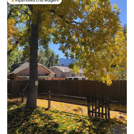
Kipendwa cha wageni
Kipendwa maarufu cha wageni