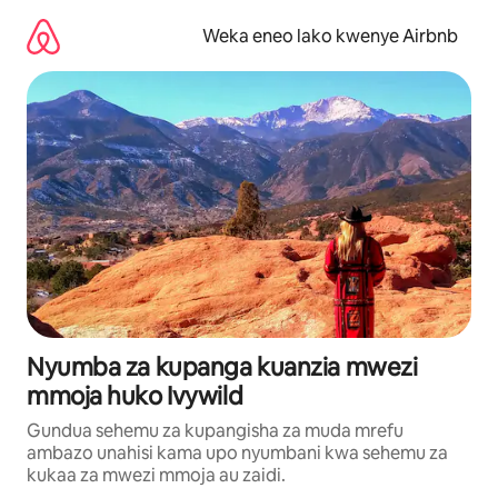
Ruka
kwenda
Weka eneo lako kwenye Airbnb
kwenye
maudhui
Nyumba za kupanga kuanzia mwezi
mmoja huko Ivywild
Gundua sehemu za kupangisha za muda mrefu
ambazo unahisi kama upo nyumbani kwa sehemu za
kukaa za mwezi mmoja au zaidi.