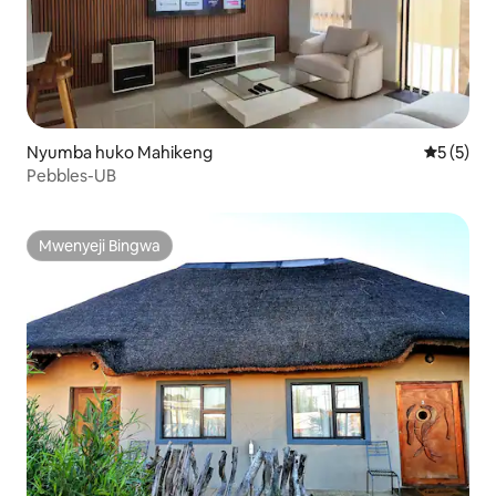
Nyumba huko Mahikeng
Ukadiriaji
5 (5)
Pebbles-UB
Mwenyeji Bingwa
Mwenyeji Bingwa