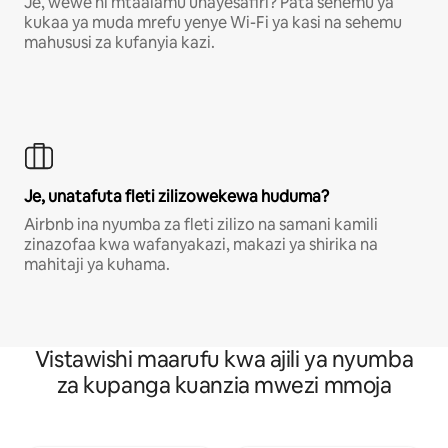
Je, wewe ni mtaalamu unayesafiri? Pata sehemu ya
kukaa ya muda mrefu yenye Wi-Fi ya kasi na sehemu
mahususi za kufanyia kazi.
Je, unatafuta fleti zilizowekewa huduma?
Airbnb ina nyumba za fleti zilizo na samani kamili
zinazofaa kwa wafanyakazi, makazi ya shirika na
mahitaji ya kuhama.
Vistawishi maarufu kwa ajili ya nyumba
za kupanga kuanzia mwezi mmoja