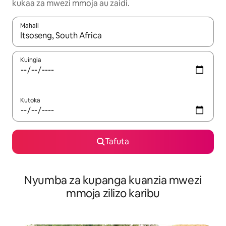
kukaa za mwezi mmoja au zaidi.
Mahali
Wakati matokeo yanapatikana, vinjari kwa kutumia vitufe vya v
Kuingia
Kutoka
Tafuta
Nyumba za kupanga kuanzia mwezi
mmoja zilizo karibu