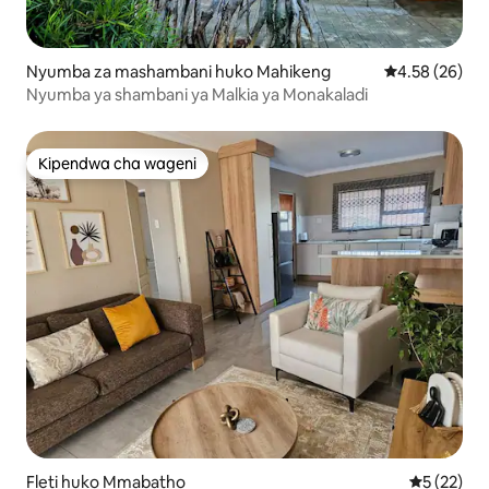
Nyumba za mashambani huko Mahikeng
Ukadiriaji wa 
4.58 (26)
Nyumba ya shambani ya Malkia ya Monakaladi
Kipendwa cha wageni
Kipendwa cha wageni
Fleti huko Mmabatho
Ukadiriaji 
5 (22)