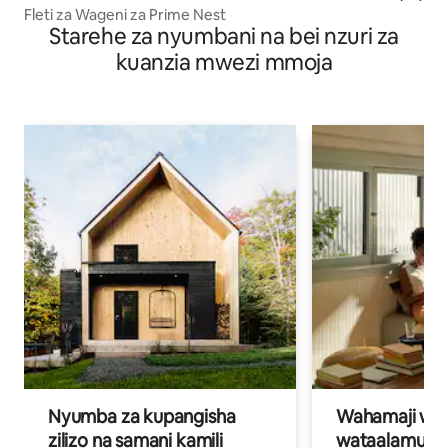
Fleti za Wageni za Prime Nest
Starehe za nyumbani na bei nzuri za
kuanzia mwezi mmoja
Nyumba za kupangisha
Wahamaji wa ki
zilizo na samani kamili
wataalamu wa