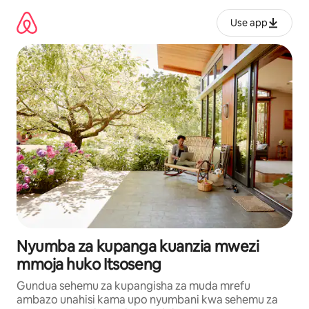
Ruka
kwenda
Use app
kwenye
maudhui
Nyumba za kupanga kuanzia mwezi
mmoja huko Itsoseng
Gundua sehemu za kupangisha za muda mrefu
ambazo unahisi kama upo nyumbani kwa sehemu za