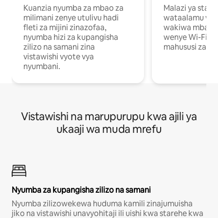
Kuanzia nyumba za mbao za
Malazi ya star
milimani zenye utulivu hadi
wataalamu wan
fleti za mijini zinazofaa,
wakiwa mbali na
nyumba hizi za kupangisha
wenye Wi-Fi n
zilizo na samani zina
mahususi za kuf
vistawishi vyote vya
nyumbani.
Vistawishi na marupurupu kwa ajili ya
ukaaji wa muda mrefu
Nyumba za kupangisha zilizo na samani
Nyumba zilizowekewa huduma kamili zinajumuisha
jiko na vistawishi unavyohitaji ili uishi kwa starehe kwa