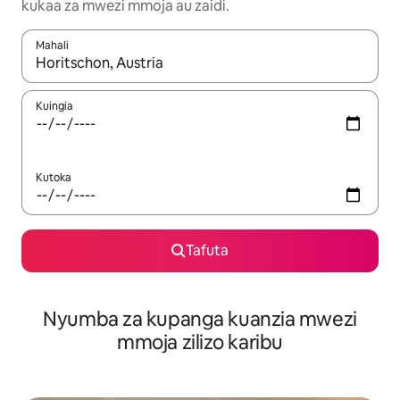
kukaa za mwezi mmoja au zaidi.
Mahali
Wakati matokeo yanapatikana, vinjari kwa kutumia vitufe vya v
Kuingia
Kutoka
Tafuta
Nyumba za kupanga kuanzia mwezi
mmoja zilizo karibu