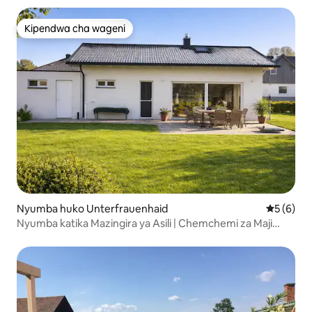
Kipendwa cha wageni
Kipendwa cha wageni
Nyumba huko Unterfrauenhaid
Ukadiriaji
5 (6)
Nyumba katika Mazingira ya Asili | Chemchemi za Maji
Moto na Liszt | Mbwa anakaribishwa