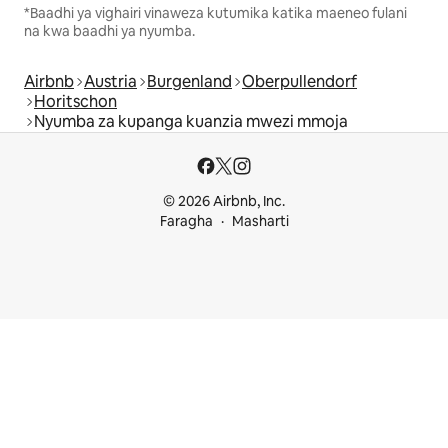
*Baadhi ya vighairi vinaweza kutumika katika maeneo fulani
na kwa baadhi ya nyumba.
Airbnb
Austria
Burgenland
Oberpullendorf
Horitschon
Nyumba za kupanga kuanzia mwezi mmoja
© 2026 Airbnb, Inc.
Faragha
Masharti