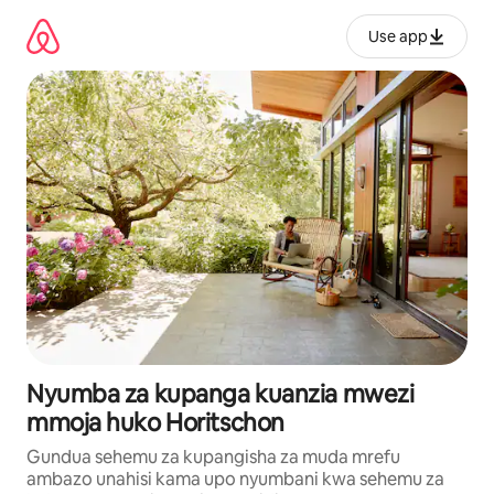
Ruka
kwenda
Use app
kwenye
maudhui
Nyumba za kupanga kuanzia mwezi
mmoja huko Horitschon
Gundua sehemu za kupangisha za muda mrefu
ambazo unahisi kama upo nyumbani kwa sehemu za