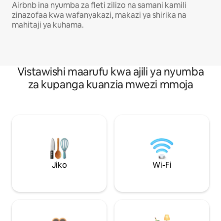
Airbnb ina nyumba za fleti zilizo na samani kamili
zinazofaa kwa wafanyakazi, makazi ya shirika na
mahitaji ya kuhama.
Vistawishi maarufu kwa ajili ya nyumba
za kupanga kuanzia mwezi mmoja
Jiko
Wi-Fi