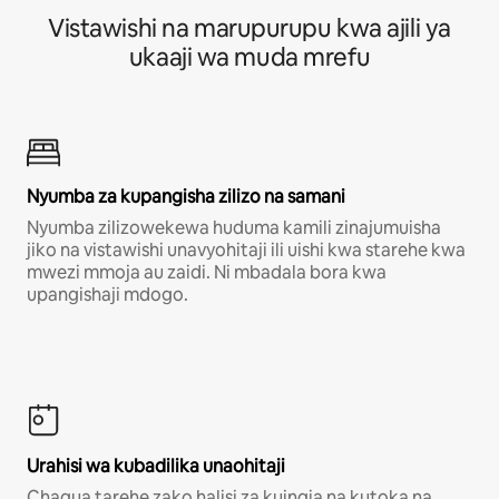
Vistawishi na marupurupu kwa ajili ya
ukaaji wa muda mrefu
Nyumba za kupangisha zilizo na samani
Nyumba zilizowekewa huduma kamili zinajumuisha
jiko na vistawishi unavyohitaji ili uishi kwa starehe kwa
mwezi mmoja au zaidi. Ni mbadala bora kwa
upangishaji mdogo.
Urahisi wa kubadilika unaohitaji
Chagua tarehe zako halisi za kuingia na kutoka na