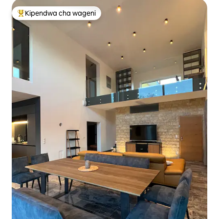
Kipendwa cha wageni
Kipendwa maarufu cha wageni