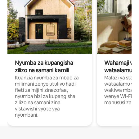
Nyumba za kupangisha
Wahamaji wa ki
zilizo na samani kamili
wataalamu wa
Kuanzia nyumba za mbao za
Malazi ya star
milimani zenye utulivu hadi
wataalamu wan
fleti za mijini zinazofaa,
wakiwa mbali na
nyumba hizi za kupangisha
wenye Wi-Fi n
zilizo na samani zina
mahususi za kuf
vistawishi vyote vya
nyumbani.