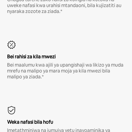
uweke nafasi kwa urahisi mtandaoni, bila kujizatiti au
nyaraka zozote za ziada.*
Bei rahisi za kila mwezi
Bei maalumu kwa ajili ya upangishaji wa likizo ya muda
mrefu na malipo ya mara moja ya kila mwezi bila
malipo ya ziada.*
Weka nafasi bila hofu
Imetathminiwa na jumuiya yetu inayoaminika ya