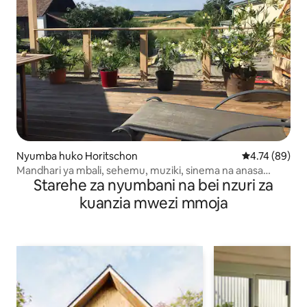
Nyumba huko Horitschon
Ukadiriaji wa 
4.74 (89)
Mandhari ya mbali, sehemu, muziki, sinema na anasa
Starehe za nyumbani na bei nzuri za
kidogo
kuanzia mwezi mmoja