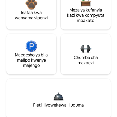
Meza ya kufanyia
Inafaa kwa
kazi kwa kompyuta
wanyama vipenzi
mpakato
Maegesho ya bila
Chumba cha
malipo kwenye
mazoezi
majengo
Fleti Iliyowekewa Huduma