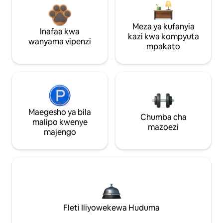
Meza ya kufanyia
Inafaa kwa
kazi kwa kompyuta
wanyama vipenzi
mpakato
Maegesho ya bila
Chumba cha
malipo kwenye
mazoezi
majengo
Fleti Iliyowekewa Huduma