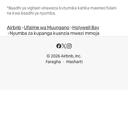
*Baadhi ya vighairi vinaweza kutumika katika maeneo fulani
na kwa baadhi ya nyumba.
Airbnb
Ufalme wa Muungano
Holywell Bay
Nyumba za kupanga kuanzia mwezi mmoja
© 2026 Airbnb, Inc.
Faragha
Masharti