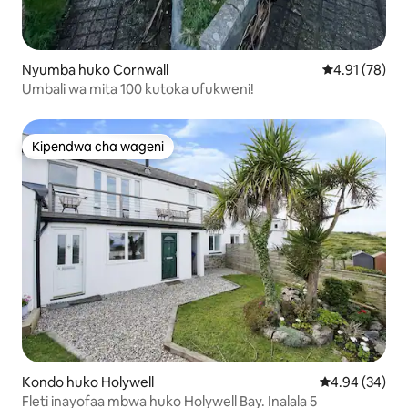
Nyumba huko Cornwall
Ukadiriaji wa 
4.91 (78)
Umbali wa mita 100 kutoka ufukweni!
Kipendwa cha wageni
Kipendwa cha wageni
Kondo huko Holywell
Ukadiriaji wa 
4.94 (34)
Fleti inayofaa mbwa huko Holywell Bay. Inalala 5