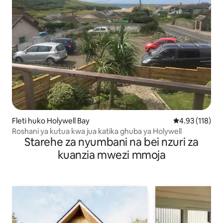
Fleti huko Holywell Bay
Ukadiriaji wa w
4.93 (118)
Roshani ya kutua kwa jua katika ghuba ya Holywell
Starehe za nyumbani na bei nzuri za
kuanzia mwezi mmoja