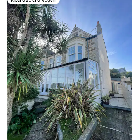
Kipendwa cha wageni
Kipendwa cha wageni