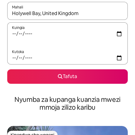
Mahali
Wakati matokeo yanapatikana, vinjari kwa kutumia vitufe vya v
Kuingia
Kutoka
Tafuta
Nyumba za kupanga kuanzia mwezi
mmoja zilizo karibu