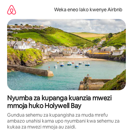
Ruka
kwenda
Weka eneo lako kwenye Airbnb
kwenye
maudhui
Nyumba za kupanga kuanzia mwezi
mmoja huko Holywell Bay
Gundua sehemu za kupangisha za muda mrefu
ambazo unahisi kama upo nyumbani kwa sehemu za
kukaa za mwezi mmoja au zaidi.