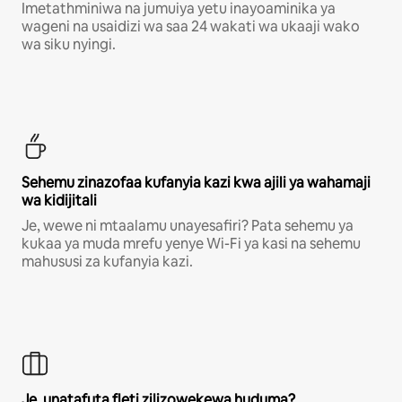
Imetathminiwa na jumuiya yetu inayoaminika ya
wageni na usaidizi wa saa 24 wakati wa ukaaji wako
wa siku nyingi.
Sehemu zinazofaa kufanyia kazi kwa ajili ya wahamaji
wa kidijitali
Je, wewe ni mtaalamu unayesafiri? Pata sehemu ya
kukaa ya muda mrefu yenye Wi-Fi ya kasi na sehemu
mahususi za kufanyia kazi.
Je, unatafuta fleti zilizowekewa huduma?