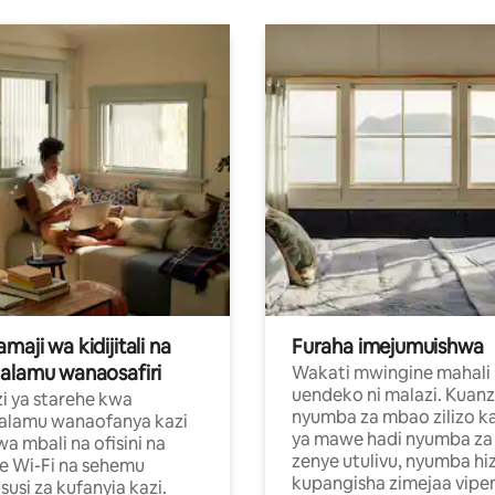
aji wa kidijitali na
Furaha imejumuishwa
alamu wanaosafiri
Wakati mwingine mahali
uendeko ni malazi. Kuanz
i ya starehe kwa
nyumba za mbao zilizo k
alamu wanaofanya kazi
ya mawe hadi nyumba za 
a mbali na ofisini na
zenye utulivu, nyumba hiz
e Wi-Fi na sehemu
kupangisha zimejaa vipe
usi za kufanyia kazi.