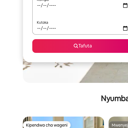
Kutoka
Tafuta
Nyumba 
Kipendwa cha wageni
Mwenyej
Kipendwa cha wageni
Mwenyej