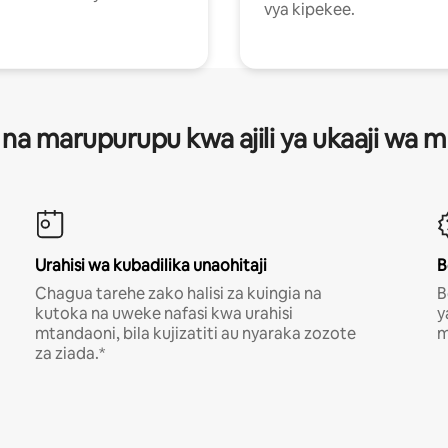
vya kipekee.
 na marupurupu kwa ajili ya ukaaji wa
Urahisi wa kubadilika unaohitaji
B
Chagua tarehe zako halisi za kuingia na
B
kutoka na uweke nafasi kwa urahisi
y
mtandaoni, bila kujizatiti au nyaraka zozote
m
za ziada.*