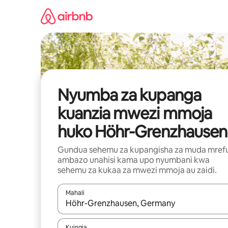
Ruka
kwenda
kwenye
maudhui
Nyumba za kupanga
kuanzia mwezi mmoja
huko Höhr-Grenzhausen
Gundua sehemu za kupangisha za muda mref
ambazo unahisi kama upo nyumbani kwa
sehemu za kukaa za mwezi mmoja au zaidi.
Mahali
Wakati matokeo yanapatikana, vinjari kwa kutumia
Kuingia