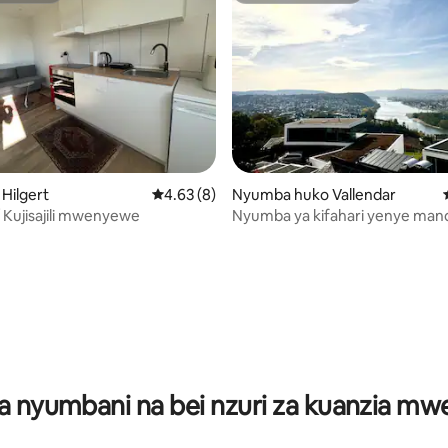
i wa 5 kati ya 5, tathmini 20
 Hilgert
Ukadiriaji wa wastani wa 4.63 kati ya 5, tath
4.63 (8)
Nyumba huko Vallendar
aldsee / Kujisajili mwenyewe
Nyumba ya kifahari yenye mand
kipekee
a nyumbani na bei nzuri za kuanzia m