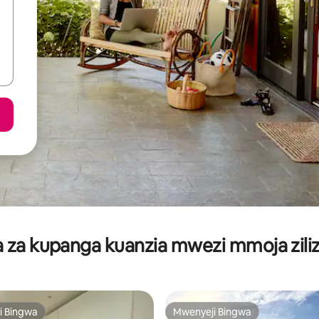
za kupanga kuanzia mwezi mmoja ziliz
i Bingwa
Mwenyeji Bingwa
i Bingwa
Mwenyeji Bingwa