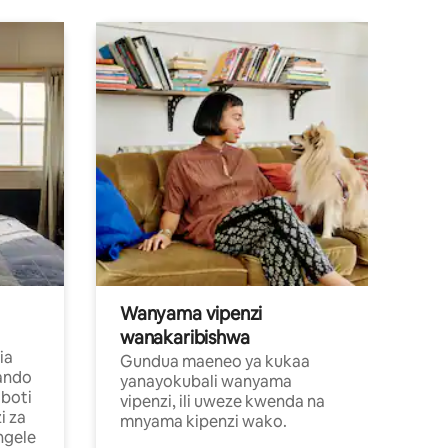
Wanyama vipenzi
wanakaribishwa
ia
Gundua maeneo ya kukaa
ando
yanayokubali wanyama
boti
vipenzi, ili uweze kwenda na
i za
mnyama kipenzi wako.
ngele