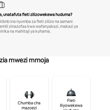
e, unatafuta fleti zilizowekewa huduma?
irbnb ina nyumba za fleti zilizo na samani
amili zinazofaa kwa wafanyakazi, makazi ya
hirika na mahitaji ya kuhama.
anzia mwezi mmoja
Fleti
Chumba cha
Iliyowekewa
mazoezi