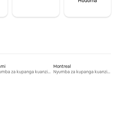
Huduma
ami
Montreal
Nyumba za kupanga kuanzia mwezi mmoja
Nyumba za kupanga kuanzia mwezi mmoja