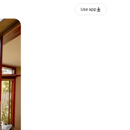
Use app
lezesha kidole kwenye ishara.