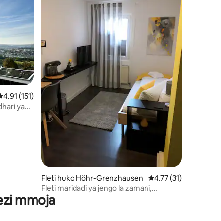
mini 8
Ukadiriaji wa wastani wa 4.91 kati ya 5, tathmini 151
4.91 (151)
hari ya
Fleti huko Höhr-Grenzhausen
Ukadiriaji wa wastani 
4.77 (31)
Fleti maridadi ya jengo la zamani,
wezi mmoja
fleti>mdalasini na sukari<