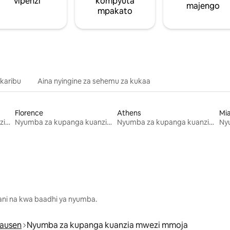
vipenzi
kompyuta
majengo
mpakato
 karibu
Aina nyingine za sehemu za kukaa
Florence
Athens
Mi
Nyumba za kupanga kuanzia mwezi mmoja
Nyumba za kupanga kuanzia mwezi mmoja
Nyumba za kupanga kuanzia mwezi mmoja
lani na kwa baadhi ya nyumba.
ausen
Nyumba za kupanga kuanzia mwezi mmoja