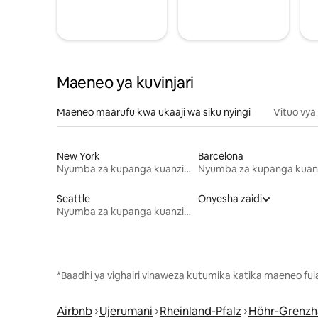
Maeneo ya kuvinjari
Maeneo maarufu kwa ukaaji wa siku nyingi
Vituo vya
New York
Barcelona
Nyumba za kupanga kuanzia mwezi mmoja
Seattle
Onyesha zaidi
Nyumba za kupanga kuanzia mwezi mmoja
*Baadhi ya vighairi vinaweza kutumika katika maeneo fu
Airbnb
Ujerumani
Rheinland-Pfalz
Höhr-Grenzh