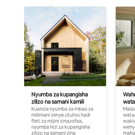
Nyumba za kupangisha
Waham
zilizo na samani kamili
wata
Kuanzia nyumba za mbao za
Malaz
milimani zenye utulivu hadi
wata
fleti za mijini zinazofaa,
wakiw
nyumba hizi za kupangisha
weny
zilizo na samani zina
mahus