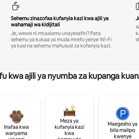
Sehemu zinazofaa kufanyia kazi kwa ajili ya
J
wahamaji wa kidijitali
A
Je, wewe ni mtaalamu unayesafiri? Pata
k
sehemu ya kukaa ya muda mrefu yenye Wi-Fi
s
ya kasi na sehemu mahususi za kufanyia kazi.
fu kwa ajili ya nyumba za kupanga ku
Meza ya
Maegesho ya
Inafaa kwa
kufanyia kazi
bila malipo
wanyama
kwa
kwenye