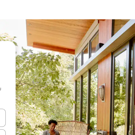
u
 vitufe vya vishale vya juu na chini au uchunguze kwa kugusa au kute