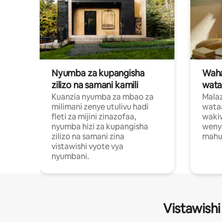
Nyumba za kupangisha
Waham
zilizo na samani kamili
wata
Kuanzia nyumba za mbao za
Malaz
milimani zenye utulivu hadi
wata
fleti za mijini zinazofaa,
wakiw
nyumba hizi za kupangisha
weny
zilizo na samani zina
mahus
vistawishi vyote vya
nyumbani.
Vistawishi