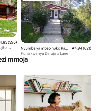
kadiriaji wa wastani wa 4.83 kati ya 5, tathmini 390
4.83 (390)
ito |
mini 4
Nyumba ya mbao huko Rapi
Ukadiriaji wa wastani wa
4.94 (621)
roti
d City
Ficha kwenye Daraja la Lane
wezi mmoja