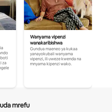
Wanyama vipenzi
wanakaribishwa
ia
Gundua maeneo ya kukaa
ando
yanayokubali wanyama
boti
vipenzi, ili uweze kwenda na
i za
mnyama kipenzi wako.
ngele
 muda mrefu