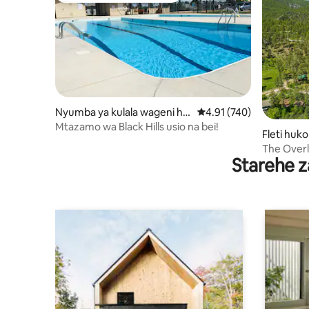
Nyumba ya kulala wageni hu
Ukadiriaji wa wastani wa
4.91 (740)
ko Rapid City
Mtazamo wa Black Hills usio na bei!
Fleti huko
The Overl
Starehe z
ya Creeks