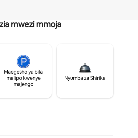
anzia mwezi mmoja
Maegesho ya bila
malipo kwenye
Nyumba za Shirika
majengo