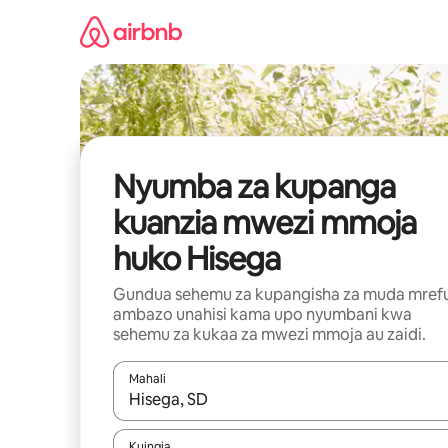
Ruka
kwenda
kwenye
maudhui
Nyumba za kupanga
kuanzia mwezi mmoja
huko Hisega
Gundua sehemu za kupangisha za muda mref
ambazo unahisi kama upo nyumbani kwa
sehemu za kukaa za mwezi mmoja au zaidi.
Mahali
Wakati matokeo yanapatikana, vinjari kwa kutumia
Kuingia