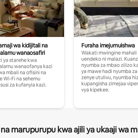
aji wa kidijitali na
Furaha imejumuishwa
alamu wanaosafiri
Wakati mwingine mahali
uendeko ni malazi. Kuanz
i ya starehe kwa
nyumba za mbao zilizo k
alamu wanaofanya kazi
ya mawe hadi nyumba za 
a mbali na ofisini na
zenye utulivu, nyumba hiz
e Wi-Fi na sehemu
kupangisha zimejaa vipe
usi za kufanyia kazi.
vya kipekee.
 na marupurupu kwa ajili ya ukaaji wa