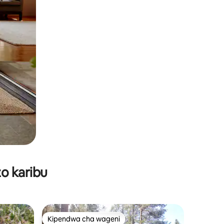
o karibu
Kipendwa cha wageni
Kipendwa cha wageni