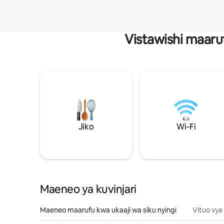
Vistawishi maaru
Jiko
Wi-Fi
Maeneo ya kuvinjari
Maeneo maarufu kwa ukaaji wa siku nyingi
Vituo vya