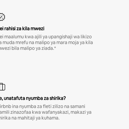
ei rahisi za kila mwezi
ei maalumu kwa ajili ya upangishaji wa likizo
a muda mrefu na malipo ya mara moja ya kila
wezi bila malipo ya ziada.*
e, unatafuta nyumba za shirika?
irbnb ina nyumba za fleti zilizo na samani
amili zinazofaa kwa wafanyakazi, makazi ya
hirika na mahitaji ya kuhama.