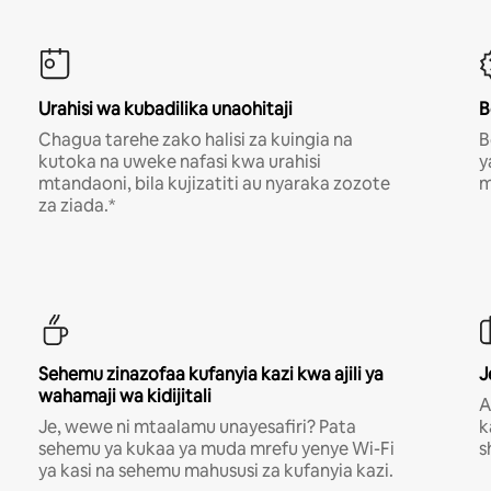
Urahisi wa kubadilika unaohitaji
B
Chagua tarehe zako halisi za kuingia na
B
kutoka na uweke nafasi kwa urahisi
y
mtandaoni, bila kujizatiti au nyaraka zozote
m
za ziada.*
Sehemu zinazofaa kufanyia kazi kwa ajili ya
J
wahamaji wa kidijitali
A
Je, wewe ni mtaalamu unayesafiri? Pata
k
sehemu ya kukaa ya muda mrefu yenye Wi-Fi
s
ya kasi na sehemu mahususi za kufanyia kazi.