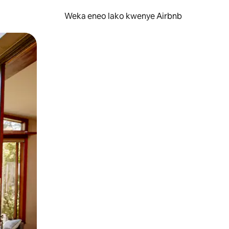
Weka eneo lako kwenye Airbnb
lezesha kidole kwenye ishara.