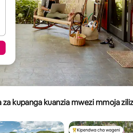
za kupanga kuanzia mwezi mmoja ziliz
Kipendwa cha wageni
Kipendwa maarufu cha wageni