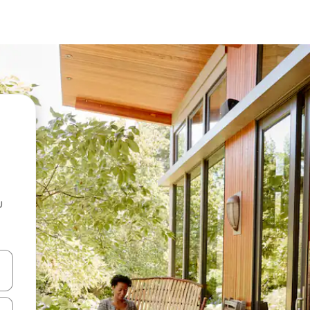
u
 vitufe vya vishale vya juu na chini au uchunguze kwa kugusa au kute