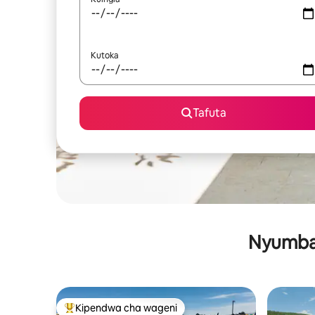
Kutoka
Tafuta
Nyumba 
Kipendwa cha wageni
Kipendwa maarufu cha wageni