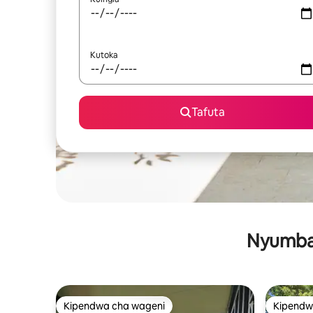
Kutoka
Tafuta
Nyumba 
Kipendwa cha wageni
Kipendw
Kipendwa cha wageni
Kipendw