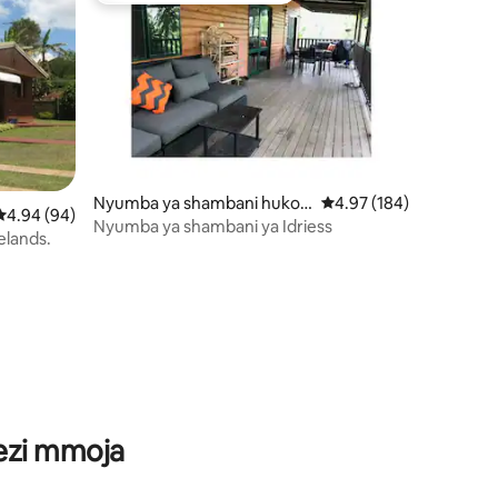
Nyumba ya shambani huko
Ukadiriaji wa wastani wa
4.97 (184)
Ukadiriaji wa wastani wa 4.94 kati ya 5, tathmini 94
4.94 (94)
ini 31
Herberton
Nyumba ya shambani ya Idriess
elands.
wezi mmoja