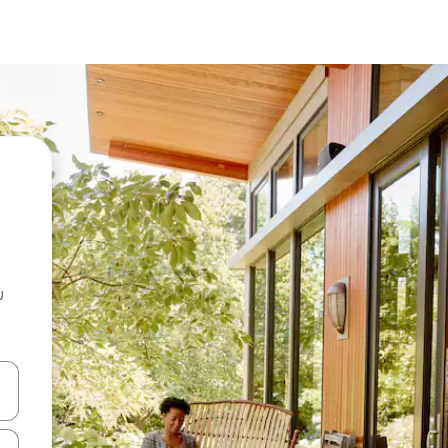
u
 vitufe vya vishale vya juu na chini au uchunguze kwa kugusa au kute