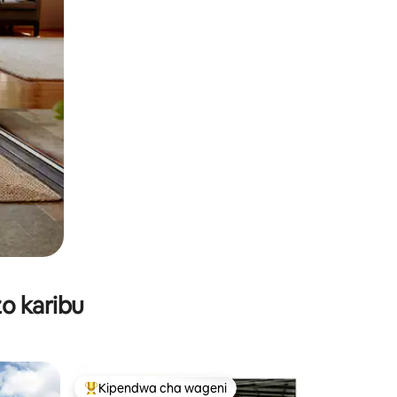
o karibu
Kipendwa cha wageni
Kipendwa maarufu cha wageni