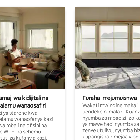
aji wa kidijitali na
Furaha imejumuishwa
alamu wanaosafiri
Wakati mwingine mahali
uendeko ni malazi. Kuanz
i ya starehe kwa
nyumba za mbao zilizo k
alamu wanaofanya kazi
ya mawe hadi nyumba za 
a mbali na ofisini na
zenye utulivu, nyumba hiz
e Wi-Fi na sehemu
kupangisha zimejaa vipe
usi za kufanyia kazi.