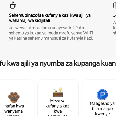
Sehemu zinazofaa kufanyia kazi kwa ajili ya
J
wahamaji wa kidijitali
A
Je, wewe ni mtaalamu unayesafiri? Pata
k
sehemu ya kukaa ya muda mrefu yenye Wi-Fi
s
ya kasi na sehemu mahususi za kufanyia kazi.
fu kwa ajili ya nyumba za kupanga ku
Meza ya
Maegesho ya
Inafaa kwa
kufanyia kazi
bila malipo
wanyama
kwa
kwenye