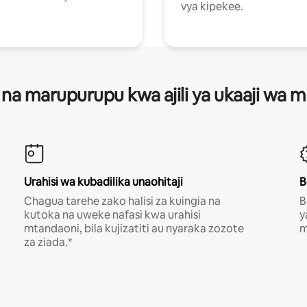
vya kipekee.
 na marupurupu kwa ajili ya ukaaji wa
Urahisi wa kubadilika unaohitaji
B
Chagua tarehe zako halisi za kuingia na
B
kutoka na uweke nafasi kwa urahisi
y
mtandaoni, bila kujizatiti au nyaraka zozote
m
za ziada.*