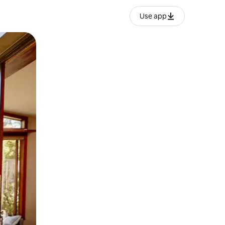
Use app
lezesha kidole kwenye ishara.