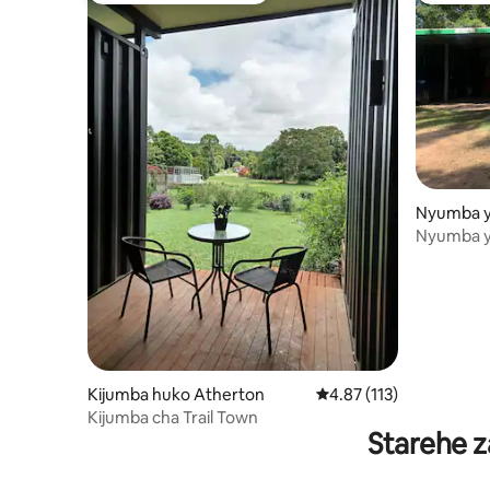
Nyumba ya
o Wongab
Nyumba y
Kijumba huko Atherton
Ukadiriaji wa wastani wa
4.87 (113)
Kijumba cha Trail Town
Starehe z