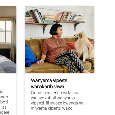
Wanyama vipenzi
wanakaribishwa
ia
Gundua maeneo ya kukaa
ando
yanayokubali wanyama
boti
vipenzi, ili uweze kwenda na
i za
mnyama kipenzi wako.
ngele