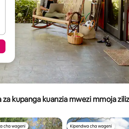
za kupanga kuanzia mwezi mmoja ziliz
a cha wageni
Kipendwa cha wageni
a cha wageni
Kipendwa cha wageni