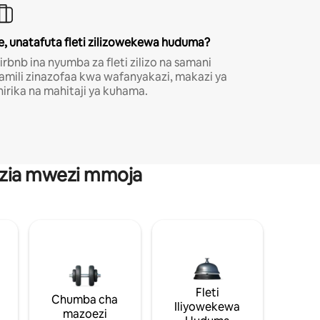
e, unatafuta fleti zilizowekewa huduma?
irbnb ina nyumba za fleti zilizo na samani
amili zinazofaa kwa wafanyakazi, makazi ya
hirika na mahitaji ya kuhama.
anzia mwezi mmoja
Fleti
Chumba cha
Iliyowekewa
mazoezi