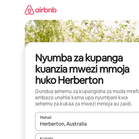
Ruka
kwenda
kwenye
maudhui
Nyumba za kupanga
kuanzia mwezi mmoja
huko Herberton
Gundua sehemu za kupangisha za muda mref
ambazo unahisi kama upo nyumbani kwa
sehemu za kukaa za mwezi mmoja au zaidi.
Mahali
Wakati matokeo yanapatikana, vinjari kwa kutumia
Kuingia