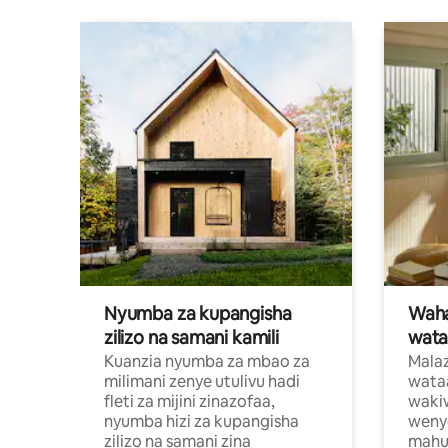
Nyumba za kupangisha
Waham
zilizo na samani kamili
wata
Kuanzia nyumba za mbao za
Malaz
milimani zenye utulivu hadi
wata
fleti za mijini zinazofaa,
wakiw
nyumba hizi za kupangisha
weny
zilizo na samani zina
mahus