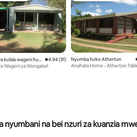
Nyumba huko Atherton
 kulala wageni huk
Ukadiriaji wa wastani wa 4.94 kati ya 5, tathm
4.94 (31)
el
Anahata Home - Atherton Tabl
a Wageni ya Wongabel
 4.87 kati ya 5, tathmini 113
a nyumbani na bei nzuri za kuanzia m