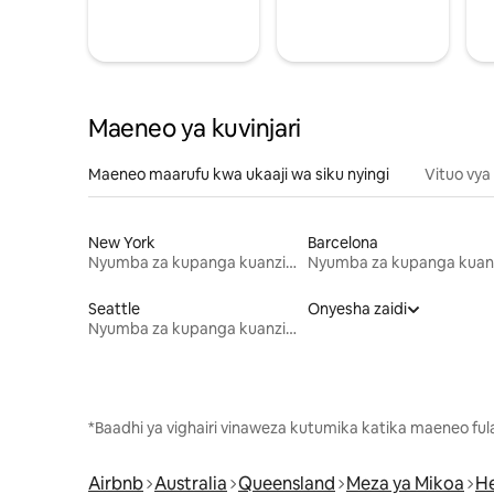
Maeneo ya kuvinjari
Maeneo maarufu kwa ukaaji wa siku nyingi
Vituo vya
New York
Barcelona
Nyumba za kupanga kuanzia mwezi mmoja
Seattle
Onyesha zaidi
Nyumba za kupanga kuanzia mwezi mmoja
*Baadhi ya vighairi vinaweza kutumika katika maeneo fu
Airbnb
Australia
Queensland
Meza ya Mikoa
H