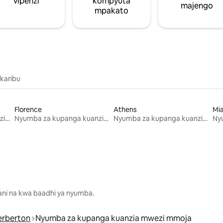
vipenzi
kompyuta
majengo
mpakato
 karibu
Florence
Athens
Mi
Nyumba za kupanga kuanzia mwezi mmoja
Nyumba za kupanga kuanzia mwezi mmoja
Nyumba za kupanga kuanzia mwezi mmoja
lani na kwa baadhi ya nyumba.
erberton
Nyumba za kupanga kuanzia mwezi mmoja