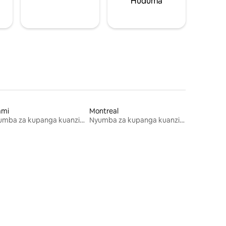
Huduma
ami
Montreal
Nyumba za kupanga kuanzia mwezi mmoja
Nyumba za kupanga kuanzia mwezi mmoja